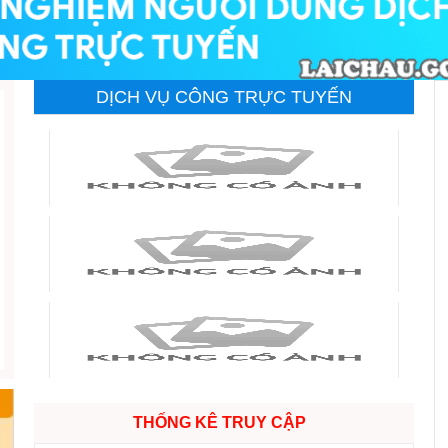
Hội nghị gặp gỡ, tiếp xúc, đối thoại với đoàn viê
lao động năm 2026
DỊCH VỤ CÔNG TRỰC TUYẾN
THỐNG KÊ TRUY CẬP