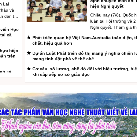
định chuyên môn khi 
h Lai
hiện Nghị quyết
Châu và
Chiều nay (7/8), Quốc h
n dân tổ
luận tại Hội trường về 2
thuận hợp
Nghị quyết. Tham gia th
2030. Các
 viên Học
về dự án Nghị quyết củ
Hải - Ủy
tại xã
Phát triển quan hệ Việt Nam-Australia toàn diện, 
hội về cơ chế, chính sá
ỉnh ủy,
chất, hiệu quả hơn
thù để xử lý vi phạm ph
 trực UBND
thực hiện
liên quan đến kinh tế n
Dự án Luật Phát triển đô thị mang ý nghĩa chiến 
sản trên
kinh tế tư nhân và ứng 
mang tính đột phá về thể chế
khoa ...
Cơ cấu, số lượng, chế độ đối với hiệu trưởng, hi
ịnh kỳ
khi sắp xếp cơ sở giáo dục
LHQ cảnh báo El Nino có thể đạt đỉnh từ tháng 9-1
i Châu và
động kéo dài sang năm 2027
 Trường
oạn 2026
Kế hoạch hành động phòng, chống bão, lũ, thiên 
đoan và biến đổi khí hậu
nh Hải
Thúc đẩy hợp tác quốc phòng Việt Nam - Malaysi
n cấp
 Bum
Đề xuất chính sách ưu tiên, ưu đãi trong đấu thầ
sắm hàng hoá xuất xứ trong nước
13) được