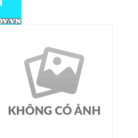
n, người
Ngày ban hành: (04/08/2026)
-
Ngày hiệu lực:
(03/08/2026)
Số:
4046/UBND-VX
Tên:
(Công văn V/v triển khai thực hiện
chế độ phụ cấp ưu đãi theo nghề đối với
nhà giáo, CBQL cơ sở giáo dục và nhân sự
hỗ trợ giáo dục công tác trong các cơ sở
giáo dục công lập theo Nghị định số
182/2026/NĐ-CP)
Ngày ban hành: (04/08/2026)