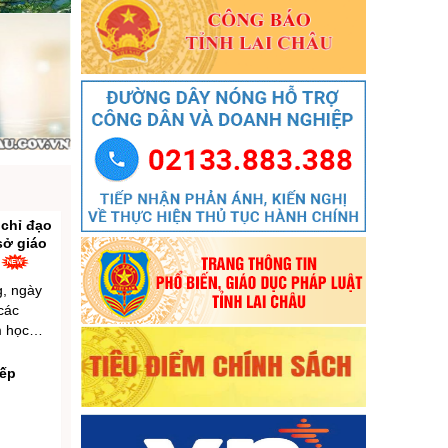
Ngày ban hành: (06/08/2026)
nh số
àm
Số:
1701/QĐ-UBND
ông tác
Tên:
(Quyết định Về việc công bố thủ tục
hành chính được sửa đổi, bổ sung và phê
 bổ
duyệt Quy trình nội bộ giải quyết trong lĩnh
vực thành lập và hoạt động của hộ kinh
doanh thuộc phạm vi chức năng quản lý
n tăng
của Sở Tài chính)
Ngày ban hành: (05/08/2026)
-
Ngày hiệu lực:
(05/08/2026)
chỉ đạo
sở giáo
n
Số:
1705/QĐ-UBND
g, ngày
Tên:
(Quyết định Về việc công bố thủ tục
các
hành chính sửa đổi, bổ sung và phê duyệt
m học
Quy trình nội bộ giải quyết thủ tục hành
Chính
chính trong lĩnh vực đấu thầu lựa chọn nhà
ương
xếp
đầu tư thuộc phạm vi chức năng quản lý
 xếp cơ
của Sở Tài chính)
i quyết
Ngày ban hành: (05/08/2026)
-
Ngày hiệu lực:
ới viên
(05/08/2026)