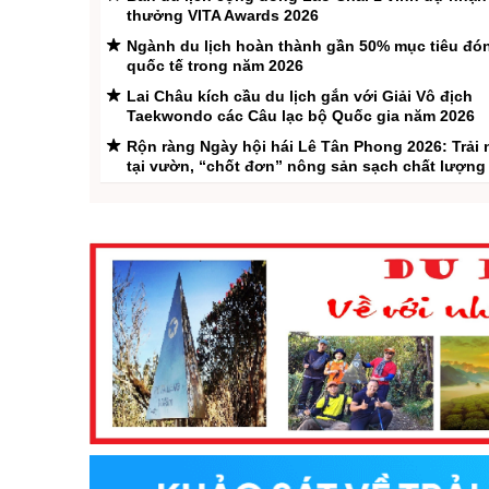
trưởng tích cực giữa b
thưởng VITA Awards 2026
trường du lịch ngày c
Ngành du lịch hoàn thành gần 50% mục tiêu đó
tranh. Kết quả này ph
quốc tế trong năm 2026
hiệu ...
Lai Châu kích cầu du lịch gắn với Giải Vô địch
Taekwondo các Câu lạc bộ Quốc gia năm 2026
Rộn ràng Ngày hội hái Lê Tân Phong 2026: Trải
tại vườn, “chốt đơn” nông sản sạch chất lượng
Lai Châu triển khai Chương trình kích cầu du lị
2026
Mũi đột phá chiến lược thay đổi vị thế địa kinh t
Châu
Lai Châu - Đánh thức đam mê khám phá
Phìn Ngan Lao Chải – “ban công ngắm mây” gi
núi Lai Châu
Lễ công bố Giải thưởng Du lịch Việt Nam năm 2
du lịch cộng đồng tốt nhất” đối với bản du lịch
đồng Sin Suối Hồ
Pu Sam Cáp điểm đến du lịch hấp dẫn
Tân Phong mùa lê ngọt