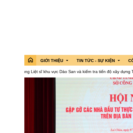
GIỚI THIỆU
TIN TỨC - SỰ KIỆN
C
ng Liệt sĩ khu vực Dào San và kiểm tra tiến độ xây dựng Trường Phổ th
Tổ chức bộ máy
Tỉnh ủy
Hoạt động của lãnh đạo Tỉnh
Hoạt động của
Cô
Điều kiện tự nhiên
Đoàn đại biểu quốc hội tỉnh
Thông tin chỉ đạo,điều hành
Tin Đoàn Đại b
Cá
Lịch sử
Hội đồng nhân dân tỉnh
Sở,Ban,Ngành - Địa phương
Tin các sở ba
Tì
Truyền thống văn hóa
Ủy ban nhân dân tỉnh
Chương trình hành động của n
Tin các địa p
Danh lam thắng cảnh
Ủy ban MTTQ VN tỉnh
Chuyên đề
Giải Diên Hồn