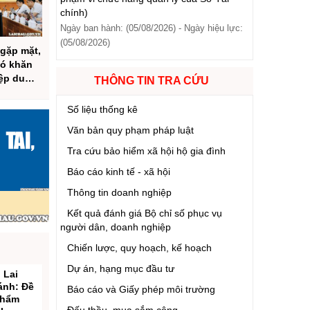
tham gia
Số:
1682/QĐ-UBND
nh cư tại
Tên:
(Quyết định Về việc uỷ quyền cho
ào cuộc sống
u gặp
Giám đốc Sở Khoa học và Công nghệ giải
gặp mặt,
o gỡ khó
hóa XVI và đại biểu Hội đồng nhân dân các cấp nhiệm kỳ 2026 - 2031
quyết thủ tục hành chính lĩnh vực Sở hữu
hó khăn
h nghiệp
trí tuệ thuộc thẩm quyền giải quyết của
ệp du
THÔNG TIN TRA CỨU
át triển
Chủ tịch Uỷ ban nhân dân tỉnh Lai Châu)
riển du
ền vững
hành, bàn
ng
Ngày ban hành: (04/08/2026)
-
Ngày hiệu lực:
ững
Số liệu thống kê
h cư cho
(04/08/2026)
hà do lũ
Văn bản quy phạm pháp luật
 Than
Tra cứu bảo hiểm xã hội hộ gia đình
Số:
1679/QĐ-UBND
Tên:
(Quyết định Đấu giá đối với 02 thửa
Báo cáo kinh tế - xã hội
g hàng Việt Nam
đất thương mại, dịch vụ trên địa bàn tỉnh
Thông tin doanh nghiệp
Lai Châu)
Kết quả đánh giá Bộ chỉ số phục vụ
Ngày ban hành: (04/08/2026)
-
Ngày hiệu lực:
người dân, doanh nghiệp
(03/08/2026)
Chiến lược, quy hoạch, kế hoạch
Số:
4046/UBND-VX
Dự án, hạng mục đầu tư
 Lai
Tên:
(Công văn V/v triển khai thực hiện
ánh: Đề
Báo cáo và Giấy phép môi trường
chế độ phụ cấp ưu đãi theo nghề đối với
thẩm
nhà giáo, CBQL cơ sở giáo dục và nhân sự