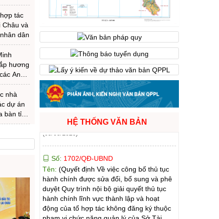
Sở Tài chính)
ố
Ngày ban hành: (05/08/2026)
-
Ngày hiệu lực:
 hợp tác
(05/08/2026)
i Châu và
, phong cách Hồ Chí Minh”
 nhân dân
Số:
1699/QĐ-UBND
Minh
Tên:
(Quyết định Ban hành Từ điển dữ liệu
hắp hương
dùng chung tỉnh Lai Châu (Phiên bản 1.0))
 các Anh
Ngày ban hành: (05/08/2026)
-
Ngày hiệu lực:
ực Dào
(05/08/2026)
ến độ xây
ác nhà
thông Nội
ác dự án
 Dào San
iao nhà ở tái định cư cho 24 hộ dân bị mất nhà do lũ
a bàn tỉnh
Gặp mặ
Số:
1702/QĐ-UBND
HỆ THỐNG VĂN BẢN
xây dự
Tên:
(Quyết định Về việc công bố thủ tục
iên cấp
hành chính được sửa đổi, bổ sung và phê
duyệt Quy trình nội bộ giải quyết thủ tục
hành chính lĩnh vực thành lập và hoạt
động của tổ hợp tác không đăng ký thuộc
n của Ban
phạm vi chức năng quản lý của Sở Tài
hám sức
chính)
 khám
Ngày ban hành: (05/08/2026)
-
Ngày hiệu lực:
cho người
(05/08/2026)
ng, khen
c viên