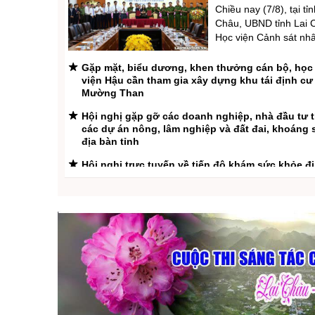
Chiều nay (7/8), tại tỉn
Châu, UBND tỉnh Lai 
Học viện Cảnh sát nhâ
chức Lễ ký kết Thỏa 
tác giai đoạn 2026 - 
Gặp mặt, biểu dương, khen thưởng cán bộ, học
đồng chí: Tống Thanh 
viện Hậu cần tham gia xây dựng khu tái định cư 
Mường Than
viên Ban Thường vụ T
Phó Chủ tịch Thường
Hội nghị gặp gỡ các doanh nghiệp, nhà đầu tư 
tỉnh Lai ...
các dự án nông, lâm nghiệp và đất đai, khoáng 
địa bàn tỉnh
Hội nghị trực tuyến về tiến độ khám sức khỏe đ
miễn phí cho người dân
Lễ ký kết thỏa thuận hợp tác giữa UBND tỉnh La
Trường Đại học Y Dược - Đại học Thái Nguyên,
Đại học Tài nguyên và Môi trường Hà Nội giai đ
- 2030
Phó Chủ tịch Thường trực UBND tỉnh Tống Tha
kiểm tra các dự án Trường Phổ thông Nội trú liê
Tiểu học và Trung học cơ sở tại xã Pa Tần, Hua
Tuyến cao tốc Bảo Hà (Lào Cai) - Lai Châu (CT.