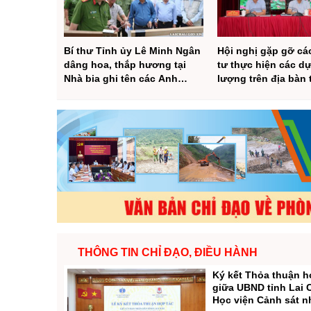
Chuyên đề tổ
Bí thư Tỉnh ủy Lê Minh Ngân
Hội nghị gặp gỡ cá
dâng hoa, thắp hương tại
tư thực hiện các d
Nhà bia ghi tên các Anh
lượng trên địa bàn 
hùng Liệt sĩ khu vực Dào
Châu
San và kiểm tra tiến độ xây
dựng Trường Phổ thông Nội
trú liên cấp tại xã Dào San
THÔNG TIN CHỈ ĐẠO, ĐIỀU HÀNH
Ký kết Thỏa thuận h
giữa UBND tỉnh Lai 
Học viện Cảnh sát n