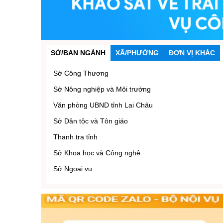
SỞ/BAN NGÀNH
XÃ/PHƯỜNG
ĐƠN VỊ KHÁC
Sở Công Thương
Sở Nông nghiệp và Môi trường
Văn phòng UBND tỉnh Lai Châu
Sở Dân tộc và Tôn giáo
Thanh tra tỉnh
Sở Khoa học và Công nghệ
Sở Ngoại vụ
Sở Giáo dục và Đào tạo
Sở Tài chính
Sở Nội vụ