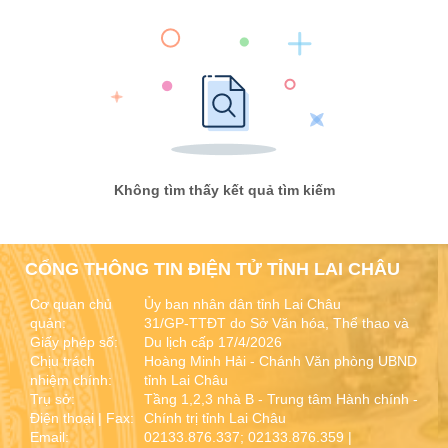
Không tìm thấy kết quả tìm kiếm
CỔNG THÔNG TIN ĐIỆN TỬ TỈNH LAI CHÂU
Cơ quan chủ
Ủy ban nhân dân tỉnh Lai Châu
quản:
31/GP-TTĐT do Sở Văn hóa, Thể thao và
Giấy phép số:
Du lịch cấp 17/4/2026
Chịu trách
Hoàng Minh Hải - Chánh Văn phòng UBND
nhiệm chính:
tỉnh Lai Châu
Trụ sở:
Tầng 1,2,3 nhà B - Trung tâm Hành chính -
Điện thoại | Fax:
Chính trị tỉnh Lai Châu
Email:
02133.876.337; 02133.876.359 |