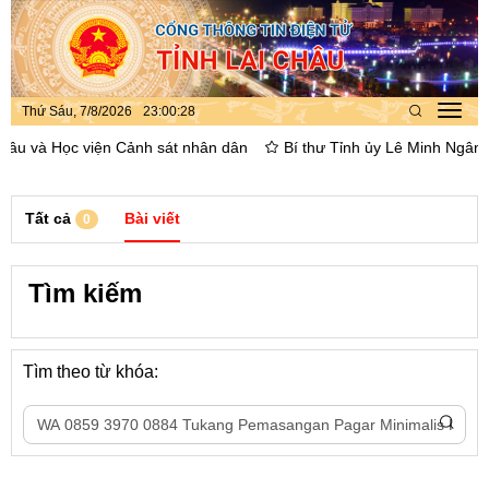
Thứ Sáu, 7/8/2026
23
:
00
:
28
Toggl
navig
hâu và Học viện Cảnh sát nhân dân
Bí thư Tỉnh ủy Lê Minh Ngân dâ
Tất cả
Bài viết
0
Tìm kiếm
Tìm theo từ khóa: