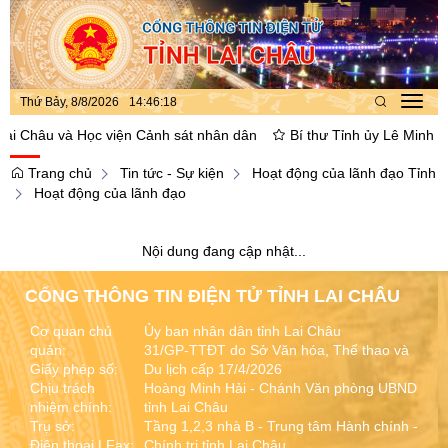
Thứ Bảy, 8/8/2026
14
:
46
:
19
Toggl
navig
ai Châu và Học viện Cảnh sát nhân dân
Bí thư Tỉnh ủy Lê Minh Ngâ
Trang chủ
Tin tức - Sự kiện
Hoạt động của lãnh đạo Tỉnh
Hoạt động của lãnh đạo
Nội dung đang cập nhật...
CỔNG THÔNG TIN ĐIỆN TỬ TỈNH LAI CHÂU
Cơ quan chủ
Ủy ban nhân dân tỉnh Lai Châu
quản:
31/GP-TTĐT do Sở Văn hóa, Thể thao và
Giấy phép số:
Du lịch cấp 17/4/2026
Chịu trách
Hoàng Minh Hải - Chánh Văn phòng UBND
nhiệm chính:
tỉnh Lai Châu
Trụ sở:
Tầng 1,2,3 nhà B - Trung tâm Hành chính -
Điện thoại | Fax:
Chính trị tỉnh Lai Châu