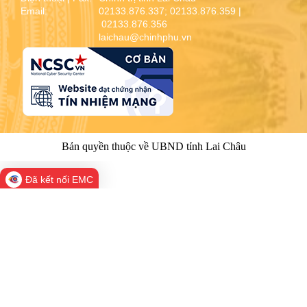
Email:
02133.876.337; 02133.876.359 |
02133.876.356
laichau@chinhphu.vn
Bản quyền thuộc về UBND tỉnh Lai Châu
Đã kết nối EMC