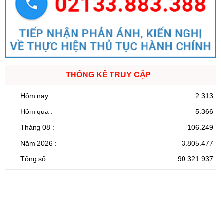
THỐNG KÊ TRUY CẬP
Hôm nay :
2.313
Hôm qua :
5.366
Tháng 08 :
106.249
Năm 2026 :
3.805.477
Tổng số :
90.321.937
CỔNG THÔNG TIN ĐIỆN TỬ TỈNH LAI CHÂU
Cơ quan chủ
Ủy ban nhân dân tỉnh Lai Châu
quản:
31/GP-TTĐT do Sở Văn hóa, Thể thao và