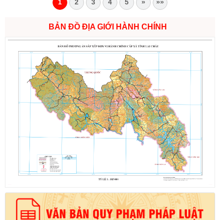
1
2
3
4
5
»
»»
BẢN ĐỒ ĐỊA GIỚI HÀNH CHÍNH