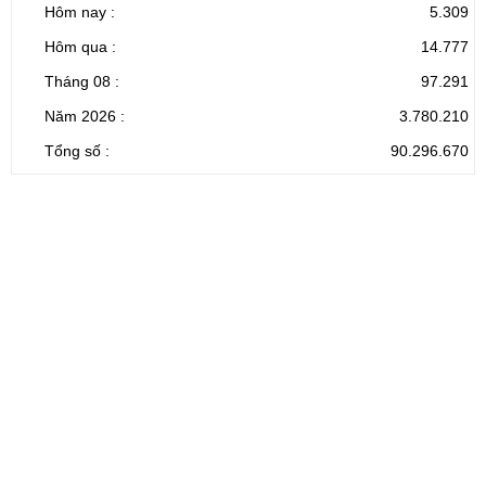
Hôm nay :
5.309
Hôm qua :
14.777
Tháng 08 :
97.291
Năm 2026 :
3.780.210
Tổng số :
90.296.670
CỔNG THÔNG TIN ĐIỆN TỬ TỈNH LAI CHÂU
Cơ quan chủ
Ủy ban nhân dân tỉnh Lai Châu
quản:
31/GP-TTĐT do Sở Văn hóa, Thể thao và
Giấy phép số:
Du lịch cấp 17/4/2026
Chịu trách
Hoàng Minh Hải - Chánh Văn phòng UBND
nhiệm chính:
tỉnh Lai Châu
Trụ sở:
Tầng 1,2,3 nhà B - Trung tâm Hành chính -
Điện thoại | Fax:
Chính trị tỉnh Lai Châu
Email:
02133.876.337; 02133.876.359 |
02133.876.356
laichau@chinhphu.vn