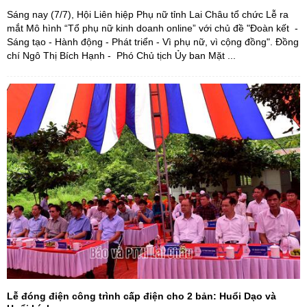
Sáng nay (7/7), Hội Liên hiệp Phụ nữ tỉnh Lai Châu tổ chức Lễ ra
mắt Mô hình “Tổ phụ nữ kinh doanh online” với chủ đề "Đoàn kết -
Sáng tạo - Hành động - Phát triển - Vì phụ nữ, vì cộng đồng". Đồng
chí Ngô Thị Bích Hạnh - Phó Chủ tịch Ủy ban Mặt ...
Lễ đóng điện công trình cấp điện cho 2 bản: Huổi Dạo và