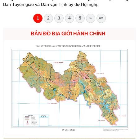
Ban Tuyên giáo và Dân vận Tỉnh ủy dự Hội nghị.
1
2
3
4
5
»
»»
BẢN ĐỒ ĐỊA GIỚI HÀNH CHÍNH