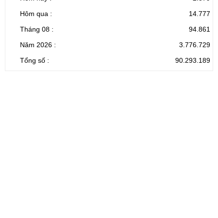
Hôm qua :
14.777
Tháng 08 :
94.861
Năm 2026 :
3.776.729
Tổng số :
90.293.189
CỔNG THÔNG TIN ĐIỆN TỬ TỈNH LAI CHÂU
Cơ quan chủ
Ủy ban nhân dân tỉnh Lai Châu
quản:
31/GP-TTĐT do Sở Văn hóa, Thể thao và
Giấy phép số:
Du lịch cấp 17/4/2026
Chịu trách
Hoàng Minh Hải - Chánh Văn phòng UBND
nhiệm chính:
tỉnh Lai Châu
Trụ sở:
Tầng 1,2,3 nhà B - Trung tâm Hành chính -
Điện thoại | Fax:
Chính trị tỉnh Lai Châu
Email:
02133.876.337; 02133.876.359 |
02133.876.356
laichau@chinhphu.vn