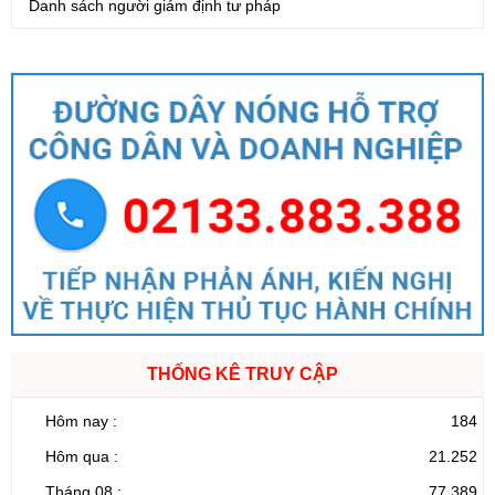
Danh sách người giám định tư pháp
THỐNG KÊ TRUY CẬP
Hôm nay :
184
Hôm qua :
21.252
Tháng 08 :
77.389