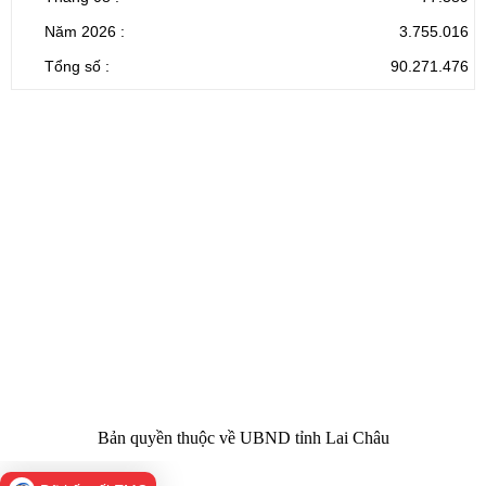
Năm 2026 :
3.755.016
Tổng số :
90.271.476
CỔNG THÔNG TIN ĐIỆN TỬ TỈNH LAI CHÂU
Cơ quan chủ
Ủy ban nhân dân tỉnh Lai Châu
quản:
31/GP-TTĐT do Sở Văn hóa, Thể thao và
Giấy phép số:
Du lịch cấp 17/4/2026
Chịu trách
Hoàng Minh Hải - Chánh Văn phòng UBND
nhiệm chính:
tỉnh Lai Châu
Trụ sở:
Tầng 1,2,3 nhà B - Trung tâm Hành chính -
Điện thoại | Fax:
Chính trị tỉnh Lai Châu
Email:
02133.876.337; 02133.876.359 |
02133.876.356
laichau@chinhphu.vn
Bản quyền thuộc về UBND tỉnh Lai Châu