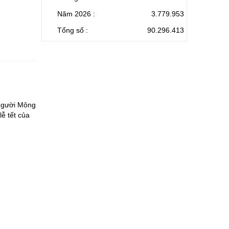
Năm 2026 :
3.779.953
Tổng số :
90.296.413
 người Mông
lễ tết của