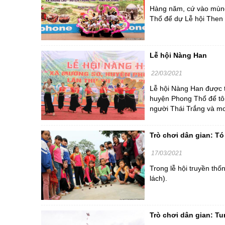
Hàng năm, cứ vào mùng
Thổ để dự Lễ hội Then 
Lễ hội Nàng Han
22/03/2021
Lễ hội Nàng Han được t
huyện Phong Thổ để tôn
người Thái Trắng và mo
Trò chơi dân gian: T
17/03/2021
Trong lễ hội truyền thố
lách).
Trò chơi dân gian: T