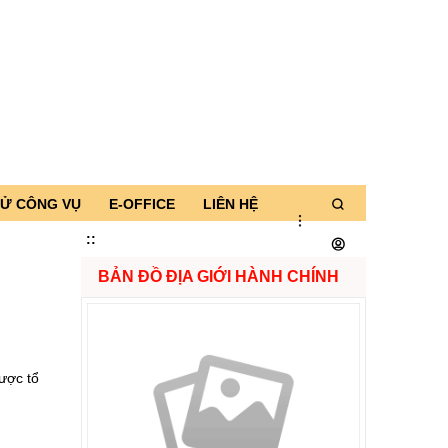
TỬ CÔNG VỤ
E-OFFICE
LIÊN HỆ
:
:
BẢN ĐỒ ĐỊA GIỚI HÀNH CHÍNH
ược tổ