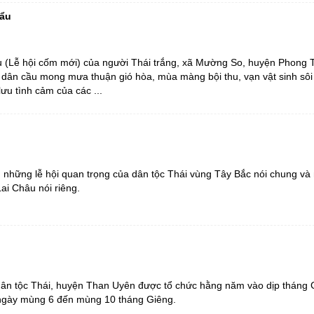
ười ứng cử đại biểu hội đồng nhân dân tỉnh lai châu
g nghệ, đổi mới sáng tạo và chuyển đổi số
mẩu
t đất đai năm 2024
 khách
Lai Châu đất và người
a Đảng
nghiệm trực tuyến “Tìm hiểu về học tập và làm theo tư tưởng, đạo đức
ội
Lễ hội văn hóa
u (Lễ hội cốm mới) của người Thái trắng, xã Mường So, huyện Phong 
ức bộ máy của Hệ thống chính trị
Văn hóa ẩm thực
ời dân cầu mong mưa thuận gió hòa, mùa màng bội thu, vạn vật sinh sôi 
lưu tình cảm của các ...
ăm Ngày Báo chí cách mạng Việt Nam (21/6/1925 - 21/6/2025)
 nhà tạm, nhà dột nát
m Ngày Tổng tuyển cử đầu tiên bầu Quốc hội Việt Nam
i hội Đảng các cấp
g những lễ hội quan trọng của dân tộc Thái vùng Tây Bắc nói chung và
ai Châu nói riêng.
 chính
m theo tư tưởng, đạo đức, phong cách Hồ Chí Minh
 thôn mới
 đảo
ước
dân tộc Thái, huyện Than Uyên được tổ chức hằng năm vào dịp tháng 
 ngày mùng 6 đến mùng 10 tháng Giêng.
thông