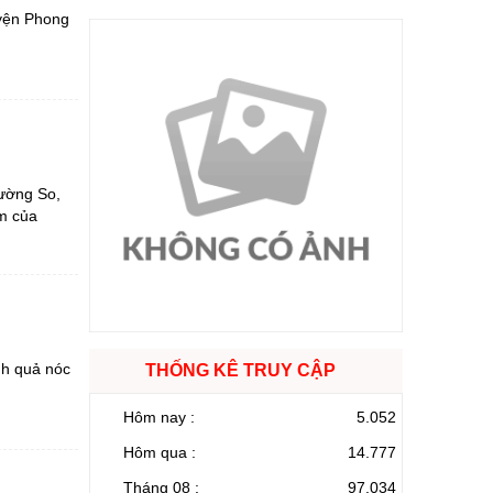
uyện Phong
Mường So,
âm của
ánh quả nóc
THỐNG KÊ TRUY CẬP
Hôm nay :
5.052
Hôm qua :
14.777
Tháng 08 :
97.034