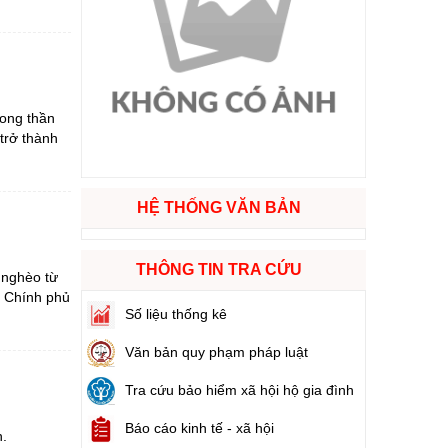
ào cuộc sống
hóa XVI và đại biểu Hội đồng nhân dân các cấp nhiệm kỳ 2026 - 2031
mong thần
trở thành
ng
HỆ THỐNG VĂN BẢN
g hàng Việt Nam
THÔNG TIN TRA CỨU
 nghèo từ
, Chính phủ
Số liệu thống kê
Văn bản quy phạm pháp luật
Tra cứu bảo hiểm xã hội hộ gia đình
Báo cáo kinh tế - xã hội
h.