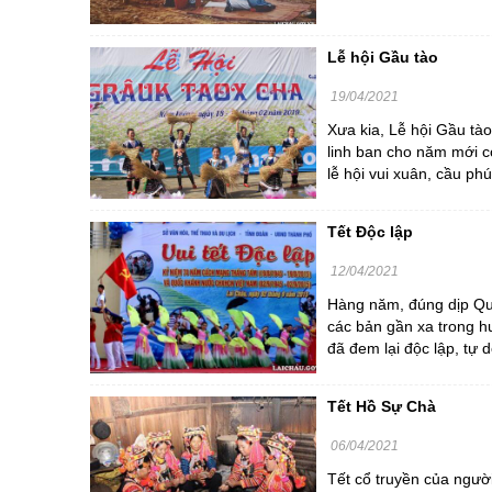
Chuyên đề tổ
Lễ hội Gầu tào
19/04/2021
Xưa kia, Lễ hội Gầu tà
linh ban cho năm mới c
lễ hội vui xuân, cầu ph
Tết Độc lập
12/04/2021
Hàng năm, đúng dịp Quốc
các bản gần xa trong hu
đã đem lại độc lập, tự 
Tết Hồ Sự Chà
06/04/2021
Tết cổ truyền của ngườ