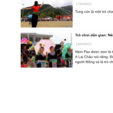
17/03/2021
Tung còn là một trò chơ
Trò chơi dân gian: N
16/03/2021
Ném Pao được xem là t
ở Lai Châu nói riêng. Đ
người Mông và là trò ch
CỔNG THÔNG TIN ĐIỆN TỬ TỈNH LAI 
Cơ quan chủ quản:
Ủy ban nhân dân tỉnh La
Giấy phép số:
31/GP-TTĐT do Sở Văn h
Chịu trách nhiệm chính:
Hoàng Minh Hải - Chánh