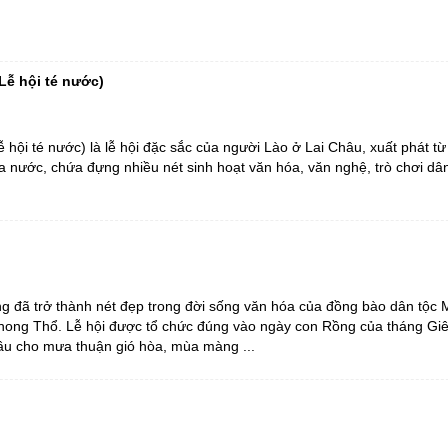
Lễ hội té nước)
hội té nước) là lễ hội đặc sắc của người Lào ở Lai Châu, xuất phát từ 
 nước, chứa đựng nhiều nét sinh hoạt văn hóa, văn nghệ, trò chơi dân
ng đã trở thành nét đẹp trong đời sống văn hóa của đồng bào dân tộc 
hong Thổ. Lễ hội được tổ chức đúng vào ngày con Rồng của tháng Gi
u cho mưa thuận gió hòa, mùa màng ...