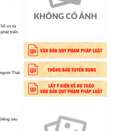
, phong cách Hồ Chí Minh”
Thổ có từ
phát triển.
 người Thái
Giêng sau