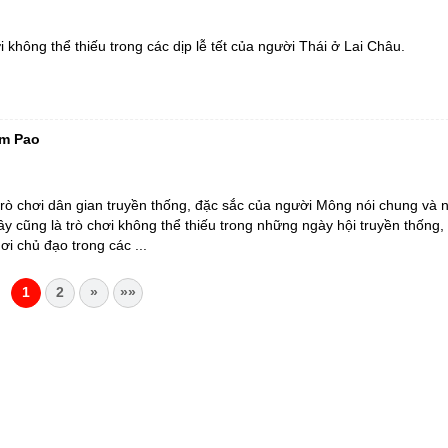
i không thể thiếu trong các dịp lễ tết của người Thái ở Lai Châu.
ém Pao
rò chơi dân gian truyền thống, đặc sắc của người Mông nói chung và
ây cũng là trò chơi không thể thiếu trong những ngày hội truyền thống, 
ơi chủ đạo trong các ...
1
2
»
»»
CHÂU
i Châu
óa, Thể thao và Du lịch cấp 17/4/2026
 Văn phòng UBND tỉnh Lai Châu