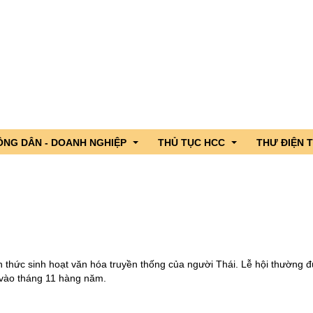
ÔNG DÂN - DOANH NGHIỆP
THỦ TỤC HCC
THƯ ĐIỆN 
 lãnh đạo
ng dân - Doanh nghiệp hỏi, Cơ quan nhà nước trả lời
DVC trực tuyến tỉnh Lai Châu
iểu Quốc hội tỉnh
c sản phẩm OCOP tỉnh Lai Châu
CSDL Quốc gia về TTHC
n ngành
nh hình xuất nhập khẩu qua cửa khẩu
TTHC nội bộ cơ quan HCNN
 thức sinh hoạt văn hóa truyền thống của người Thái. Lễ hội thường đ
gười ứng cử đại biểu Quốc hội
hương
 vào tháng 11 hàng năm.
g lần thứ 4 năm 2026