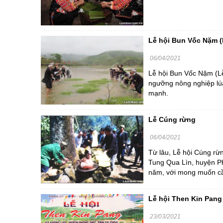
Lễ hội Bun Vốc Nặm (
06/04/2021
Lễ hội Bun Vốc Nặm (Lễ 
ngưỡng nông nghiệp lúa
mạnh.
Lễ Cúng rừng
06/04/2021
Từ lâu, Lễ hội Cúng rừ
Tung Qua Lìn, huyện P
năm, với mong muốn cầ
Lễ hội Then Kin Pang
23/03/2021