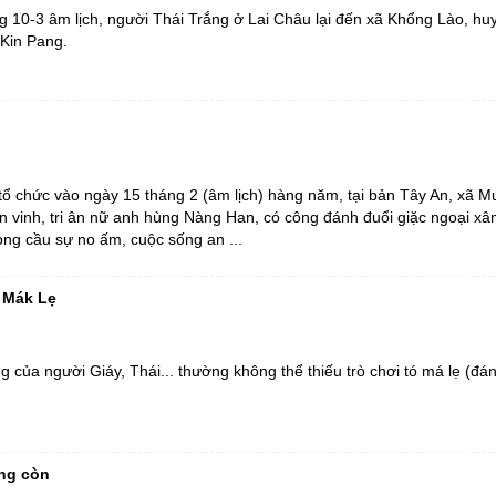
 10-3 âm lịch, người Thái Trắng ở Lai Châu lại đến xã Khổng Lào, h
Kin Pang.
ổ chức vào ngày 15 tháng 2 (âm lịch) hàng năm, tại bản Tây An, xã 
 vinh, tri ân nữ anh hùng Nàng Han, có công đánh đuổi giặc ngoại x
ng cầu sự no ấm, cuộc sống an ...
ó Mák Lẹ
ng của người Giáy, Thái... thường không thể thiếu trò chơi tó má lẹ (đ
ung còn