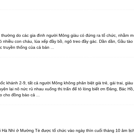
ng hợp
Giảm nghèo bền vững
Đưa nghị quyết của Đảng v
Bầu cử đại biểu Quốc hội k
o thường do các gia đình người Mông giàu có đứng ra tổ chức, nhằm 
Đại hội Đảng các cấp
ó nhiều con cháu, lúa xếp đầy bồ, ngô treo đầy gác. Dần dần, Gầu tào 
Gia đình hạnh phúc bền vữ
úc truyền thống của cả bản ...
An toàn thông tin
Thông tin biên giới
Người Việt Nam ưu tiên dùn
 khánh 2-9, tất cả người Mông không phân biệt già trẻ, gái trai, giàu
Điểm báo
yện lại nô nức rủ nhau xuống thị trấn để tỏ lòng biết ơn Đảng, Bác Hồ
Phóng sự ảnh
do cho đồng bào cả ...
Chuyên mục khác
i Hà Nhì ở Mường Tè được tổ chức vào ngày thìn cuối tháng 10 âm lịc