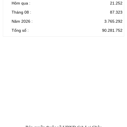
Hôm qua :
21.252
Tháng 08 :
87.323
Năm 2026 :
3.765.292
Tổng số :
90.281.752
CỔNG THÔNG TIN ĐIỆN TỬ TỈNH LAI CHÂU
Cơ quan chủ
Ủy ban nhân dân tỉnh Lai Châu
quản:
31/GP-TTĐT do Sở Văn hóa, Thể thao và
Giấy phép số:
Du lịch cấp 17/4/2026
Chịu trách
Hoàng Minh Hải - Chánh Văn phòng UBND
nhiệm chính:
tỉnh Lai Châu
Trụ sở:
Tầng 1,2,3 nhà B - Trung tâm Hành chính -
Điện thoại | Fax:
Chính trị tỉnh Lai Châu
Email:
02133.876.337; 02133.876.359 |
02133.876.356
laichau@chinhphu.vn