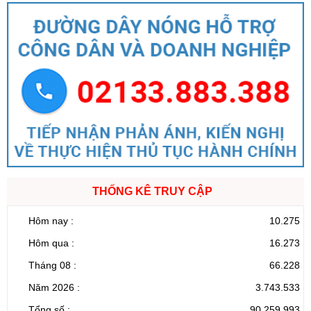
THỐNG KÊ TRUY CẬP
Hôm nay :
10.275
Hôm qua :
16.273
Tháng 08 :
66.228
Năm 2026 :
3.743.533
Tổng số :
90.259.993