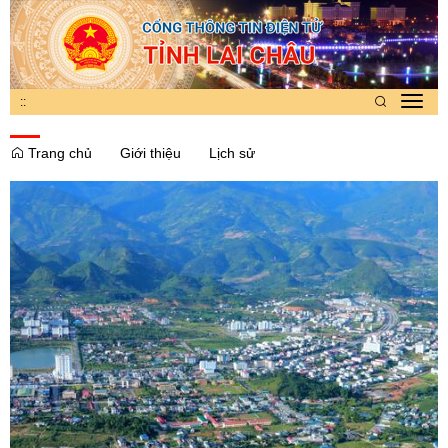
:
:
Toggl
navig
Trang chủ
Giới thiệu
Lịch sử