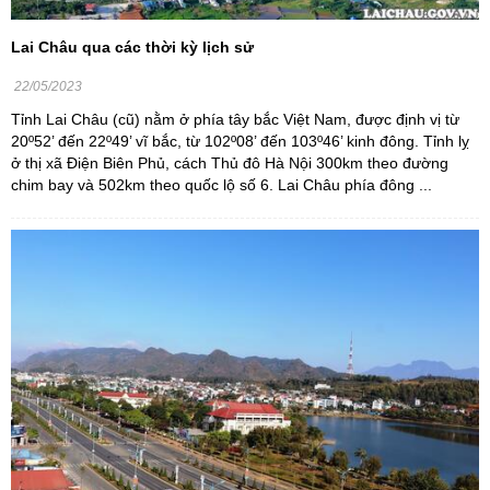
Lai Châu qua các thời kỳ lịch sử
22/05/2023
Tỉnh Lai Châu (cũ) nằm ở phía tây bắc Việt Nam, được định vị từ
20º52’ đến 22º49’ vĩ bắc, từ 102º08’ đến 103º46’ kinh đông. Tỉnh lỵ
ở thị xã Điện Biên Phủ, cách Thủ đô Hà Nội 300km theo đường
chim bay và 502km theo quốc lộ số 6. Lai Châu phía đông ...