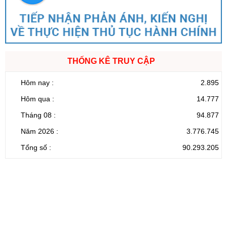
THỐNG KÊ TRUY CẬP
Hôm nay :
2.895
Hôm qua :
14.777
Tháng 08 :
94.877
Năm 2026 :
3.776.745
Tổng số :
90.293.205
CỔNG THÔNG TIN ĐIỆN TỬ TỈNH LAI CHÂU
Cơ quan chủ
Ủy ban nhân dân tỉnh Lai Châu
quản:
31/GP-TTĐT do Sở Văn hóa, Thể thao và
Giấy phép số:
Du lịch cấp 17/4/2026
Chịu trách
Hoàng Minh Hải - Chánh Văn phòng UBND