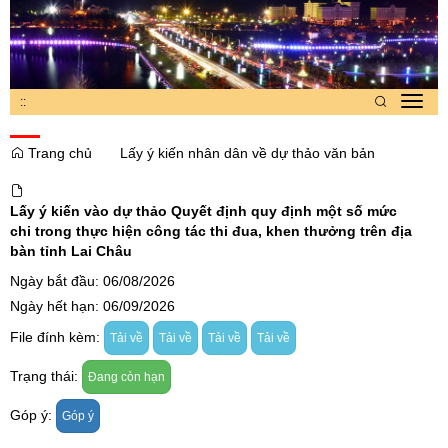
:
:
Toggl
navig
Trang chủ
Lấy ý kiến nhân dân về dự thảo văn bản
Lấy ý kiến vào dự thảo Quyết định quy định một số mức
chi trong thực hiện công tác thi đua, khen thưởng trên địa
bàn tỉnh Lai Châu
Ngày bắt đầu: 06/08/2026
Ngày hết hạn: 06/09/2026
File đính kèm:
Tải về
Tải về
Tải về
Tải về
Trạng thái:
Đang còn hạn
Góp ý:
Góp ý