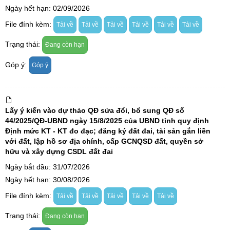
Ngày hết hạn: 02/09/2026
File đính kèm:
Tải về
Tải về
Tải về
Tải về
Tải về
Tải về
Trạng thái:
Đang còn hạn
Góp ý:
Góp ý
Lấy ý kiến vào dự thảo QĐ sửa đổi, bổ sung QĐ số
44/2025/QĐ-UBND ngày 15/8/2025 của UBND tỉnh quy định
Định mức KT - KT đo đạc; đăng ký đất đai, tài sản gắn liền
với đất, lập hồ sơ địa chính, cấp GCNQSD đất, quyền sở
hữu và xây dựng CSDL đất đai
Ngày bắt đầu: 31/07/2026
Ngày hết hạn: 30/08/2026
File đính kèm:
Tải về
Tải về
Tải về
Tải về
Tải về
Trạng thái:
Đang còn hạn