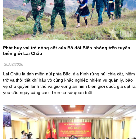
Phát huy vai trò nòng cốt của Bộ đội Biên phòng trên tuyến
biên giới Lai Châu
30/03/2026
Lai Châu là tỉnh miền núi phía Bắc, địa hình rừng núi chia cắt, hiểm
trở và thời tiết khí hậu vô cùng khắc nghiệt; nhiệm vụ quản lý, bảo
vệ chủ quyền lãnh thổ và giữ vững an ninh biên giới quốc gia đặt ra
yêu cầu ngày càng cao. Trên cơ sở quán triệt ...