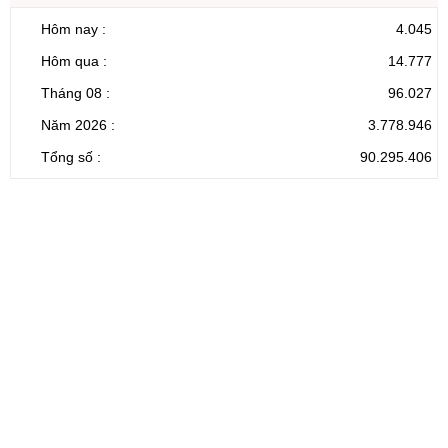
Hôm nay :
4.045
Hôm qua :
14.777
Tháng 08 :
96.027
Năm 2026 :
3.778.946
Tổng số :
90.295.406
CỔNG THÔNG TIN ĐIỆN TỬ TỈNH LAI CHÂU
Cơ quan chủ
Ủy ban nhân dân tỉnh Lai Châu
quản:
31/GP-TTĐT do Sở Văn hóa, Thể thao và
Giấy phép số:
Du lịch cấp 17/4/2026
Chịu trách
Hoàng Minh Hải - Chánh Văn phòng UBND
nhiệm chính:
tỉnh Lai Châu
Trụ sở:
Tầng 1,2,3 nhà B - Trung tâm Hành chính -
Điện thoại | Fax:
Chính trị tỉnh Lai Châu
Email:
02133.876.337; 02133.876.359 |
02133.876.356
laichau@chinhphu.vn