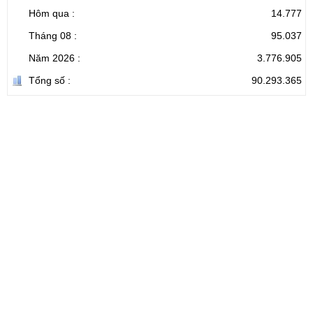
Hôm qua :
14.777
Tháng 08 :
95.037
Năm 2026 :
3.776.905
Tổng số :
90.293.365
CỔNG THÔNG TIN ĐIỆN TỬ TỈNH LAI CHÂU
Cơ quan chủ
Ủy ban nhân dân tỉnh Lai Châu
quản:
31/GP-TTĐT do Sở Văn hóa, Thể thao và
Giấy phép số:
Du lịch cấp 17/4/2026
Chịu trách
Hoàng Minh Hải - Chánh Văn phòng UBND
nhiệm chính:
tỉnh Lai Châu
Trụ sở:
Tầng 1,2,3 nhà B - Trung tâm Hành chính -
Điện thoại | Fax:
Chính trị tỉnh Lai Châu
Email:
02133.876.337; 02133.876.359 |
02133.876.356
laichau@chinhphu.vn