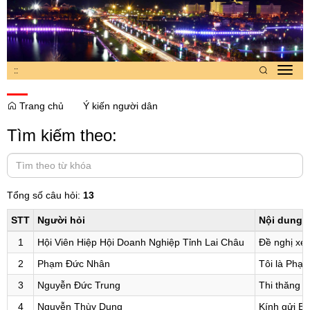
:
:
Toggl
navig
Trang chủ
Ý kiến người dân
Tìm kiếm theo:
Tổng số câu hỏi:
13
STT
Người hỏi
Nội dung 
1
Hội Viên Hiệp Hội Doanh Nghiệp Tỉnh Lai Châu
Đề nghị xe
2
Phạm Đức Nhân
Tôi là Phạm
3
Nguyễn Đức Trung
Thi thăng h
4
Nguyễn Thùy Dung
Kính gửi Ba