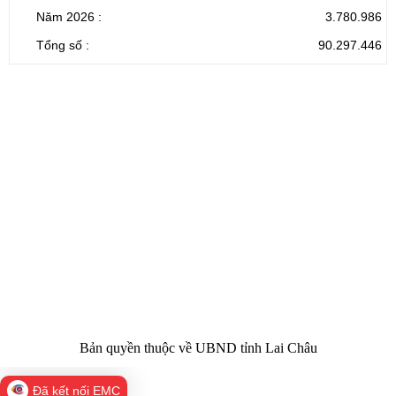
Năm 2026 :
3.780.986
Tổng số :
90.297.446
CỔNG THÔNG TIN ĐIỆN TỬ TỈNH LAI CHÂU
Cơ quan chủ
Ủy ban nhân dân tỉnh Lai Châu
quản:
31/GP-TTĐT do Sở Văn hóa, Thể thao và
Giấy phép số:
Du lịch cấp 17/4/2026
Chịu trách
Hoàng Minh Hải - Chánh Văn phòng UBND
nhiệm chính:
tỉnh Lai Châu
Trụ sở:
Tầng 1,2,3 nhà B - Trung tâm Hành chính -
Điện thoại | Fax:
Chính trị tỉnh Lai Châu
Email:
02133.876.337; 02133.876.359 |
02133.876.356
laichau@chinhphu.vn
Bản quyền thuộc về UBND tỉnh Lai Châu
Đã kết nối EMC