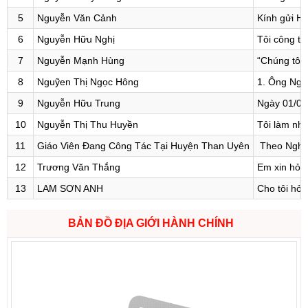
5
Nguyễn Văn Cảnh
Kính gửi HĐ
6
Nguyễn Hữu Nghị
Tôi công t
7
Nguyễn Mạnh Hùng
“Chúng tôi 
8
Nguỹen Thị Ngọc Hông
1. Ông Nguy
9
Nguyễn Hữu Trung
Ngày 01/01/
10
Nguyễn Thị Thu Huyền
Tôi làm nhâ
11
Giáo Viên Đang Công Tác Tại Huyện Than Uyên
Theo Nghị đ
12
Trương Văn Thắng
Em xin hỏi:
13
LAM SƠN ANH
Cho tôi hỏi
BẢN ĐỒ ĐỊA GIỚI HÀNH CHÍNH