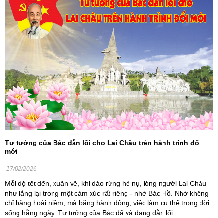
Tư tưởng của Bác dẫn lối cho Lai Châu trên hành trình đổi
mới
17/02/2026
Mỗi độ tết đến, xuân về, khi đào rừng hé nụ, lòng người Lai Châu
như lắng lại trong một cảm xúc rất riêng - nhớ Bác Hồ. Nhớ không
chỉ bằng hoài niệm, mà bằng hành động, việc làm cụ thể trong đời
sống hằng ngày. Tư tưởng của Bác đã và đang dẫn lối ...