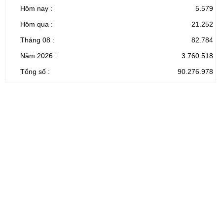
Hôm nay :
5.579
Hôm qua :
21.252
Tháng 08 :
82.784
Năm 2026 :
3.760.518
Tổng số :
90.276.978
CỔNG THÔNG TIN ĐIỆN TỬ TỈNH LAI CHÂU
Cơ quan chủ
Ủy ban nhân dân tỉnh Lai Châu
quản:
31/GP-TTĐT do Sở Văn hóa, Thể thao và
Giấy phép số:
Du lịch cấp 17/4/2026
Chịu trách
Hoàng Minh Hải - Chánh Văn phòng UBND
nhiệm chính:
tỉnh Lai Châu
Trụ sở:
Tầng 1,2,3 nhà B - Trung tâm Hành chính -
Điện thoại | Fax:
Chính trị tỉnh Lai Châu
Email:
02133.876.337; 02133.876.359 |
02133.876.356
laichau@chinhphu.vn