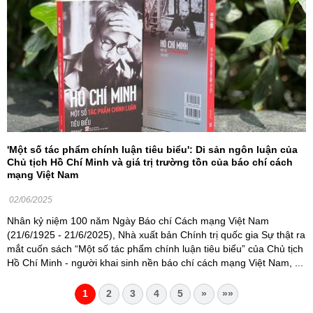
'Một số tác phẩm chính luận tiêu biểu': Di sản ngôn luận của
Chủ tịch Hồ Chí Minh và giá trị trường tồn của báo chí cách
mạng Việt Nam
02/06/2025
Nhân kỷ niệm 100 năm Ngày Báo chí Cách mạng Việt Nam
(21/6/1925 - 21/6/2025), Nhà xuất bản Chính trị quốc gia Sự thật ra
mắt cuốn sách “Một số tác phẩm chính luận tiêu biểu” của Chủ tịch
Hồ Chí Minh - người khai sinh nền báo chí cách mạng Việt Nam, ...
1
2
3
4
5
»
»»