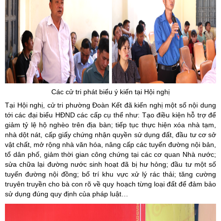
Các cử tri phát biểu ý kiến tại Hội nghị
Tại Hội nghị, cử tri phường Đoàn Kết đã kiến nghị một số nội dung
tới các đại biểu HĐND các cấp cụ thể như: Tạo điều kiện hỗ trợ để
giảm tỷ lệ hộ nghèo trên địa bàn; tiếp tục thực hiện xóa nhà tạm,
nhà dột nát, cấp giấy chứng nhận quyền sử dụng đất, đầu tư cơ sở
vật chất, mở rộng nhà văn hóa, nâng cấp các tuyến đường nội bản,
tổ dân phố, giảm thời gian công chứng tại các cơ quan Nhà nước;
sửa chữa lại đường nước sinh hoạt đã bị hư hỏng; đầu tư một số
tuyến đường nội đồng; bố trí khu vực xử lý rác thải; tăng cường
truyên truyền cho bà con rõ về quy hoạch từng loại đất để đảm bảo
sử dụng đúng quy định của pháp luật…