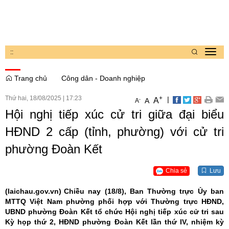
:
:
Toggl
navig
Trang chủ
Công dân - Doanh nghiệp
Thứ hai, 18/08/2025
|
17:23
+
|
A
-
A
A
Hội nghị tiếp xúc cử tri giữa đại biểu
HĐND 2 cấp (tỉnh, phường) với cử tri
phường Đoàn Kết
Chia sẻ
Lưu
(laichau.gov.vn)
Chiều nay (18/8), Ban Thường trực Ủy ban
MTTQ Việt Nam phường phối hợp với Thường trực HĐND,
UBND phường Đoàn Kết tổ chức Hội nghị tiếp xúc cử tri sau
Kỳ họp thứ 2, HĐND phường Đoàn Kết lần thứ IV, nhiệm kỳ