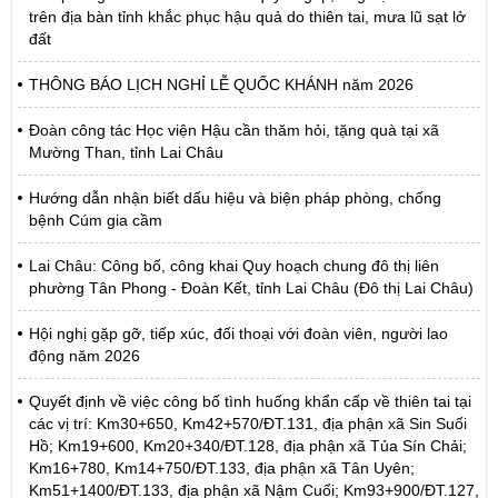
trên địa bàn tỉnh khắc phục hậu quả do thiên tai, mưa lũ sạt lở
đất
THÔNG BÁO LỊCH NGHỈ LỄ QUỐC KHÁNH năm 2026
Đoàn công tác Học viện Hậu cần thăm hỏi, tặng quà tại xã
Mường Than, tỉnh Lai Châu
Hướng dẫn nhận biết dấu hiệu và biện pháp phòng, chống
bệnh Cúm gia cầm
Lai Châu: Công bố, công khai Quy hoạch chung đô thị liên
phường Tân Phong - Đoàn Kết, tỉnh Lai Châu (Đô thị Lai Châu)
Hội nghị gặp gỡ, tiếp xúc, đối thoại với đoàn viên, người lao
động năm 2026
Quyết định về việc công bố tình huống khẩn cấp về thiên tai tại
các vị trí: Km30+650, Km42+570/ĐT.131, địa phận xã Sin Suối
Hồ; Km19+600, Km20+340/ĐT.128, địa phận xã Tủa Sín Chải;
Km16+780, Km14+750/ĐT.133, địa phận xã Tân Uyên;
Km51+1400/ĐT.133, địa phận xã Nậm Cuổi; Km93+900/ĐT.127,