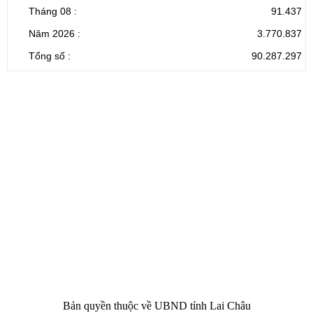
Tháng 08 :
91.437
Năm 2026 :
3.770.837
Tổng số :
90.287.297
CỔNG THÔNG TIN ĐIỆN TỬ TỈNH LAI CHÂU
Cơ quan chủ
Ủy ban nhân dân tỉnh Lai Châu
quản:
31/GP-TTĐT do Sở Văn hóa, Thể thao và
Giấy phép số:
Du lịch cấp 17/4/2026
Chịu trách
Hoàng Minh Hải - Chánh Văn phòng UBND
nhiệm chính:
tỉnh Lai Châu
Trụ sở:
Tầng 1,2,3 nhà B - Trung tâm Hành chính -
Điện thoại | Fax:
Chính trị tỉnh Lai Châu
Email:
02133.876.337; 02133.876.359 |
02133.876.356
laichau@chinhphu.vn
Bản quyền thuộc về UBND tỉnh Lai Châu