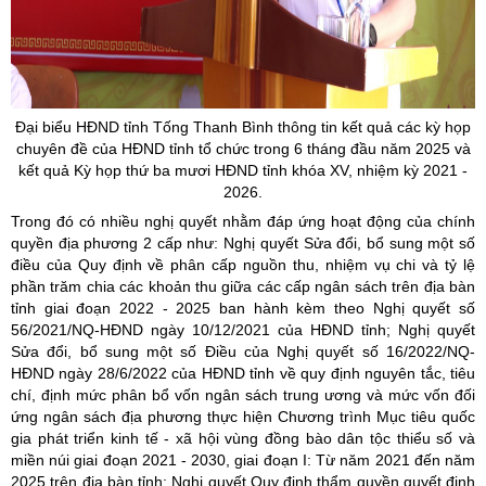
Đại biểu HĐND tỉnh Tống Thanh Bình thông tin kết quả các kỳ họp
chuyên đề của HĐND tỉnh tổ chức trong 6 tháng đầu năm 2025 và
kết quả Kỳ họp thứ ba mươi HĐND tỉnh khóa XV, nhiệm kỳ 2021 -
2026.
Trong đó có nhiều nghị quyết nhằm đáp ứng hoạt động của chính
quyền địa phương 2 cấp như: Nghị quyết Sửa đổi, bổ sung một số
điều của Quy định về phân cấp nguồn thu, nhiệm vụ chi và tỷ lệ
phần trăm chia các khoản thu giữa các cấp ngân sách trên địa bàn
tỉnh giai đoạn 2022 - 2025 ban hành kèm theo Nghị quyết số
56/2021/NQ-HĐND ngày 10/12/2021 của HĐND tỉnh; Nghị quyết
Sửa đổi, bổ sung một số Điều của Nghị quyết số 16/2022/NQ-
HĐND ngày 28/6/2022 của HĐND tỉnh về quy định nguyên tắc, tiêu
chí, định mức phân bổ vốn ngân sách trung ương và mức vốn đối
ứng ngân sách địa phương thực hiện Chương trình Mục tiêu quốc
gia phát triển kinh tế - xã hội vùng đồng bào dân tộc thiểu số và
miền núi giai đoạn 2021 - 2030, giai đoạn I: Từ năm 2021 đến năm
2025 trên địa bàn tỉnh; Nghị quyết Quy định thẩm quyền quyết định