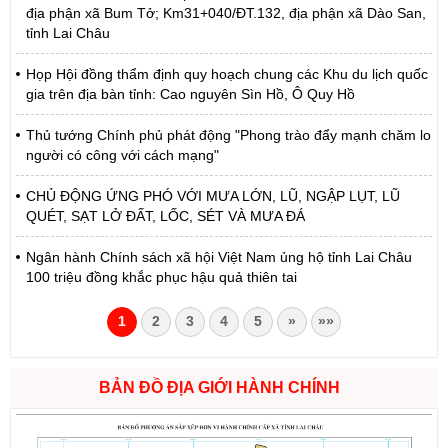
địa phận xã Bum Tở; Km31+040/ĐT.132, địa phận xã Dào San,
tỉnh Lai Châu
Họp Hội đồng thẩm định quy hoạch chung các Khu du lịch quốc
gia trên địa bàn tỉnh: Cao nguyên Sìn Hồ, Ô Quy Hồ
Thủ tướng Chính phủ phát động "Phong trào đẩy mạnh chăm lo
người có công với cách mạng"
CHỦ ĐỘNG ỨNG PHÓ VỚI MƯA LỚN, LŨ, NGẬP LỤT, LŨ
QUÉT, SẠT LỞ ĐẤT, LỐC, SÉT VÀ MƯA ĐÁ
Ngân hành Chính sách xã hội Việt Nam ủng hộ tỉnh Lai Châu
100 triệu đồng khắc phục hậu quả thiên tai
1
2
3
4
5
»
»»
BẢN ĐỒ ĐỊA GIỚI HÀNH CHÍNH