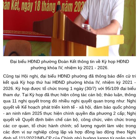
Đại biểu HĐND phường Đoàn Kết thông tin về Kỳ họp HĐND
phường khóa IV, nhiệm kỳ 2021 - 2026.
Cũng tại Hội nghị, đại biểu HĐND phường đã thông báo đến cử tri
kết quả Kỳ họp thứ hai HĐND phường khóa IV, nhiệm kỳ 2021 -
2026. Kỳ họp được tổ chức trong 1 ngày (30/7) với 95/109 đại biểu
tham dự. Tại Kỳ họp đã thực hiện công tác cán bộ; thảo luận, thông
qua 11 nghị quyết trong đó nhiều nghị quyết quan trọng như: Nghị
quyết về Kế hoạch phát triển kinh tế - xã hội, đảm bảo quốc phòng
- an ninh năm 2025 thực hiện chính quyền địa phương 2 cấp; Nghị
quyết về Quyết định biên chế cán bộ, công chức, viên chức trong
các cơ quan, tổ chức hành chính; số lượng người làm việc trong
các đơn vị sự nghiệp công lập và hợp đồng lao động theo Nghị
định số 111/2022/NĐ-CP của Chính phủ hưởng lương từ ngân sách