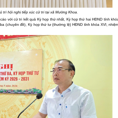
ng hợp
Giảm nghèo bền vững
 trì hội nghị tiếp xúc cử tri tại xã Mường Khoa.
Đưa nghị quyết của Đảng v
 cáo với cử tri kết quả Kỳ họp thứ nhất, Kỳ họp thứ hai HĐND tỉnh khó
Bầu cử đại biểu Quốc hội k
ứ ba (chuyên đề), Kỳ họp thứ tư (thường lệ) HĐND tỉnh khóa XVI, nhiệ
Đại hội Đảng các cấp
Gia đình hạnh phúc bền vữ
An toàn thông tin
Thông tin biên giới
Người Việt Nam ưu tiên dùn
Điểm báo
Phóng sự ảnh
Chuyên mục khác