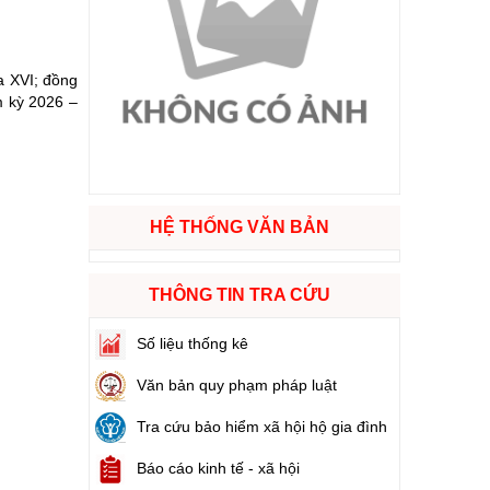
ào cuộc sống
a XVI; đồng
hóa XVI và đại biểu Hội đồng nhân dân các cấp nhiệm kỳ 2026 - 2031
m kỳ 2026 –
ng
HỆ THỐNG VĂN BẢN
g hàng Việt Nam
THÔNG TIN TRA CỨU
Số liệu thống kê
Văn bản quy phạm pháp luật
Tra cứu bảo hiểm xã hội hộ gia đình
Báo cáo kinh tế - xã hội