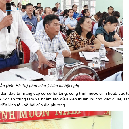
n (bản Hô Ta) phát biểu ý kiến tại hội nghị.
 đến đầu tư, nâng cấp cơ sở hạ tầng, công trình nước sinh hoạt, các 
 32 vào trung tâm xã nhằm tạo điều kiện thuận lợi cho việc đi lại, sản
iển kinh tế - xã hội của địa phương.