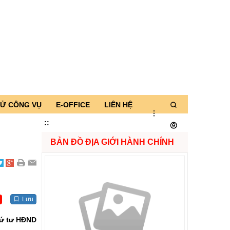
TỬ CÔNG VỤ
E-OFFICE
LIÊN HỆ
:
:
BẢN ĐỒ ĐỊA GIỚI HÀNH CHÍNH
Lưu
thứ tư HĐND