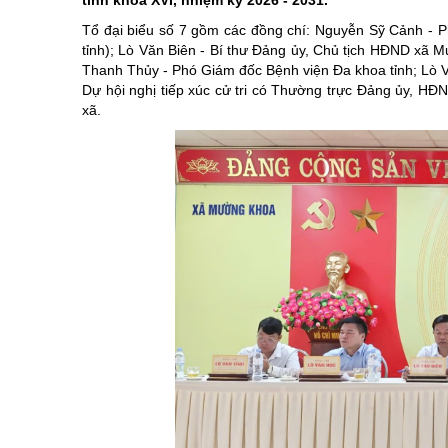
tỉnh khóa XVI, nhiệm kỳ 2026 - 2031.
Di tích
chương trình hành động của ng
Khoa học, côn
Tổ đại biểu số 7 gồm các đồng chí: Nguyễn Sỹ Cảnh - 
Các dân tộc
Điểm đến-Du khách
Giới thiệu Luậ
Điểm đến - Du
tỉnh); Lò Văn Biên - Bí thư Đảng ủy, Chủ tịch HĐND xã
Thanh Thủy - Phó Giám đốc Bệnh viện Đa khoa tỉnh; Lò
Các Huyện, Thành phố thuộc tỉnh
Bảo vệ nền tảng tư tưởng củ
Cuộc thi trắc 
Văn hóa - Lễ h
Dự hội nghị tiếp xúc cử tri có Thường trực Đảng ủy, H
Tinh gọn tổ ch
Ẩm thực
xã.
Kỷ niệm 100 n
Chung tay xóa
Kỷ niệm 80 nă
Nghị quyết Đạ
Cải cách hành
Học tập và là
Xây dựng nông
Biên giới - Hải
Thi đua yêu n
An toàn giao 