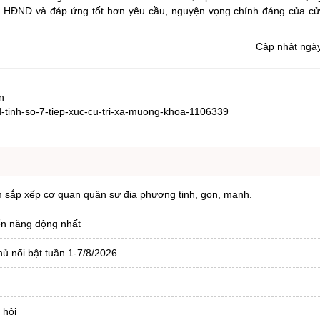
 HĐND và đáp ứng tốt hơn yêu cầu, nguyện vọng chính đáng của cử t
Cập nhật ngà
n
dnd-tinh-so-7-tiep-xuc-cu-tri-xa-muong-khoa-1106339
m sắp xếp cơ quan quân sự địa phương tinh, gọn, mạnh.
iển năng động nhất
ủ nổi bật tuần 1-7/8/2026
 hội