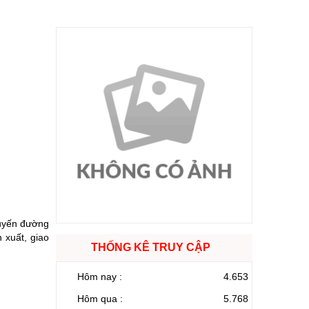
tuyến đường
 xuất, giao
THỐNG KÊ TRUY CẬP
Hôm nay :
4.653
Hôm qua :
5.768