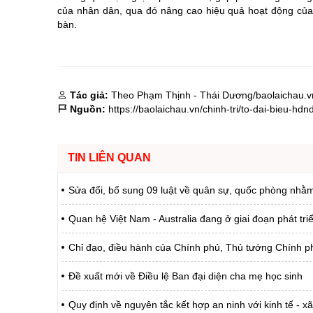
của nhân dân, qua đó nâng cao hiệu quả hoạt động của
bàn.
Tác giả:
Theo Phạm Thịnh - Thái Dương/baolaichau.v
Nguồn:
https://baolaichau.vn/chinh-tri/to-dai-bieu-h
TIN LIÊN QUAN
Sửa đổi, bổ sung 09 luật về quân sự, quốc phòng nhằ
Quan hệ Việt Nam - Australia đang ở giai đoạn phát tr
Chỉ đạo, điều hành của Chính phủ, Thủ tướng Chính ph
Đề xuất mới về Điều lệ Ban đại diện cha mẹ học sinh
Quy định về nguyên tắc kết hợp an ninh với kinh tế - xã