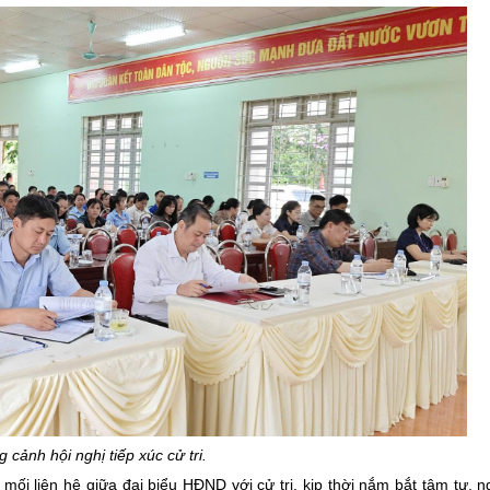
 cảnh hội nghị tiếp xúc cử tri.
 mối liên hệ giữa đại biểu HĐND với cử tri, kịp thời nắm bắt tâm tư, 