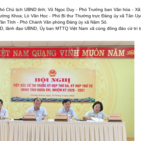
ười ứng cử đại biểu hội đồng nhân dân tỉnh lai châu
g nghệ, đổi mới sáng tạo và chuyển đổi số
Phó Chủ tịch UBND tỉnh; Vũ Ngọc Duy - Phó Trưởng ban Văn hóa - X
t đất đai năm 2024
 khách
Lai Châu đất và người
 Mường Khoa; Lò Văn Học - Phó Bí thư Thường trực Đảng ủy xã Tân U
 Văn Tỉnh - Phó Chánh Văn phòng Đảng ủy xã Nậm Sỏ.
a Đảng
nghiệm trực tuyến “Tìm hiểu về học tập và làm theo tư tưởng, đạo đức
ội
Lễ hội văn hóa
ĐND, lãnh đạo UBND, Ủy ban MTTQ Việt Nam xã cùng đông đảo cử tri t
ức bộ máy của Hệ thống chính trị
Văn hóa ẩm thực
ăm Ngày Báo chí cách mạng Việt Nam (21/6/1925 - 21/6/2025)
 nhà tạm, nhà dột nát
m Ngày Tổng tuyển cử đầu tiên bầu Quốc hội Việt Nam
i hội Đảng các cấp
 chính
m theo tư tưởng, đạo đức, phong cách Hồ Chí Minh
 thôn mới
 đảo
ước
thông