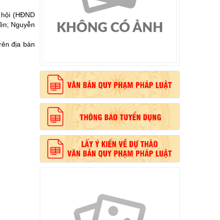
ã hội (HĐND
yên; Nguyễn
, phong cách Hồ Chí Minh”
rên địa bàn