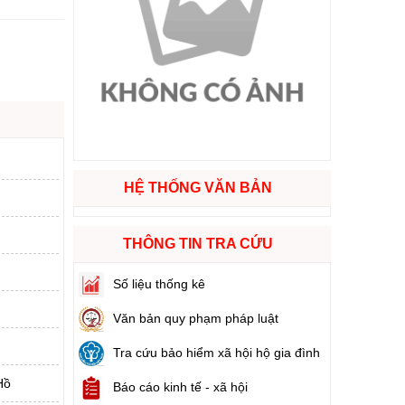
ào cuộc sống
hóa XVI và đại biểu Hội đồng nhân dân các cấp nhiệm kỳ 2026 - 2031
ng
HỆ THỐNG VĂN BẢN
g hàng Việt Nam
THÔNG TIN TRA CỨU
Số liệu thống kê
Văn bản quy phạm pháp luật
Tra cứu bảo hiểm xã hội hộ gia đình
Hồ
Báo cáo kinh tế - xã hội