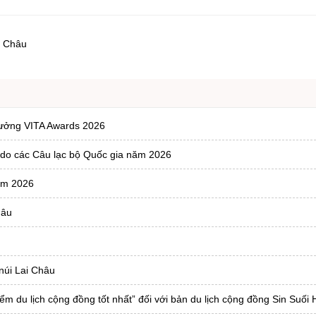
ng hợp
Giảm nghèo bền vững
Đưa nghị quyết của Đảng v
i Châu
Bầu cử đại biểu Quốc hội k
Đại hội Đảng các cấp
Gia đình hạnh phúc bền vữ
thưởng VITA Awards 2026
An toàn thông tin
Thông tin biên giới
ondo các Câu lạc bộ Quốc gia năm 2026
Người Việt Nam ưu tiên dùn
năm 2026
Điểm báo
hâu
Phóng sự ảnh
Chuyên mục khác
núi Lai Châu
m du lịch cộng đồng tốt nhất” đối với bản du lịch cộng đồng Sin Suối 