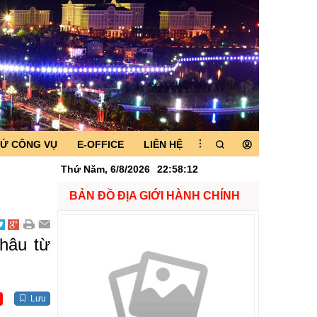
TỬ CÔNG VỤ
E-OFFICE
LIÊN HỆ
Thứ Năm, 6/8/2026
22
:
58
:
12
BẢN ĐỒ ĐỊA GIỚI HÀNH CHÍNH
Châu từ
Lưu