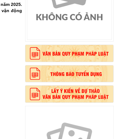
a năm 2025.
, vận động
, phong cách Hồ Chí Minh”