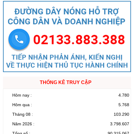
THỐNG KÊ TRUY CẬP
Hôm nay :
4.780
Hôm qua :
5.768
Tháng 08 :
103.290
Năm 2026 :
3.798.607
Tổng số :
90.315.067