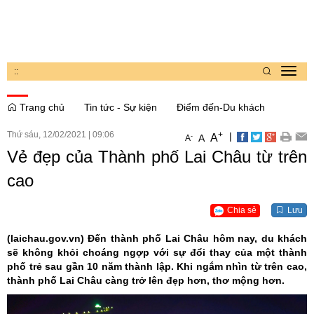
:
:
Toggl
navig
Trang chủ
Tin tức - Sự kiện
Điểm đến-Du khách
Thứ sáu, 12/02/2021
|
09:06
+
|
A
-
A
A
Vẻ đẹp của Thành phố Lai Châu từ trên
cao
Chia sẻ
Lưu
(laichau.gov.vn)
Đến thành phố Lai Châu hôm nay, du khách
sẽ không khỏi choáng ngợp với sự đổi thay của một thành
phố trẻ sau gần 10 năm thành lập. Khi ngắm nhìn từ trên cao,
thành phố Lai Châu càng trở lên đẹp hơn, thơ mộng hơn.