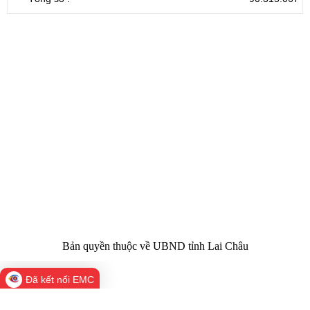
CỔNG THÔNG TIN ĐIỆN TỬ TỈNH LAI CHÂU
Cơ quan chủ
Ủy ban nhân dân tỉnh Lai Châu
quản:
31/GP-TTĐT do Sở Văn hóa, Thể thao và
Giấy phép số:
Du lịch cấp 17/4/2026
Chịu trách
Hoàng Minh Hải - Chánh Văn phòng UBND
nhiệm chính:
tỉnh Lai Châu
Trụ sở:
Tầng 1,2,3 nhà B - Trung tâm Hành chính -
Điện thoại | Fax:
Chính trị tỉnh Lai Châu
Email:
02133.876.337; 02133.876.359 |
02133.876.356
laichau@chinhphu.vn
Bản quyền thuộc về UBND tỉnh Lai Châu
Đã kết nối EMC