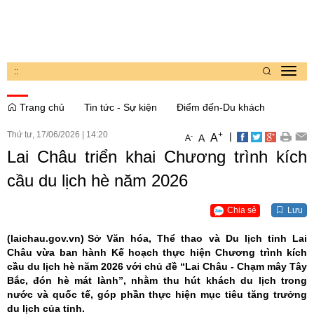
:
:
Toggl
navig
Trang chủ
Tin tức - Sự kiện
Điểm đến-Du khách
Thứ tư, 17/06/2026
|
14:20
+
|
A
-
A
A
Lai Châu triển khai Chương trình kích
cầu du lịch hè năm 2026
Chia sẻ
Lưu
(laichau.gov.vn)
Sở Văn hóa, Thể thao và Du lịch tỉnh Lai
Châu vừa ban hành Kế hoạch thực hiện Chương trình kích
cầu du lịch hè năm 2026 với chủ đề “Lai Châu - Chạm mây Tây
Bắc, đón hè mát lành”, nhằm thu hút khách du lịch trong
nước và quốc tế, góp phần thực hiện mục tiêu tăng trưởng
du lịch của tỉnh.