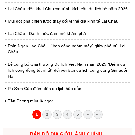
Lai Châu triển khai Chương trình kích cầu du lịch hè năm 2026
Mũi đột phá chiến lược thay đổi vị thế địa kinh tế Lai Châu
Lai Châu - Đánh thức đam mê khám phá
Phìn Ngan Lao Chải – “ban công ngắm mây” giữa phố núi Lai
Châu
Lễ công bố Giải thưởng Du lịch Việt Nam năm 2025 “Điểm du
lịch cộng đồng tốt nhất” đối với bản du lịch cộng đồng Sin Suối
Hồ
Pu Sam Cáp điểm đến du lịch hấp dẫn
Tân Phong mùa lê ngọt
1
2
3
4
5
»
»»
BẢN ĐỒ ĐỊA GIỚI HÀNH CHÍNH