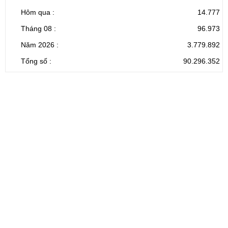
Hôm qua :
14.777
Tháng 08 :
96.973
Năm 2026 :
3.779.892
Tổng số :
90.296.352
CỔNG THÔNG TIN ĐIỆN TỬ TỈNH LAI CHÂU
Cơ quan chủ
Ủy ban nhân dân tỉnh Lai Châu
quản:
31/GP-TTĐT do Sở Văn hóa, Thể thao và
Giấy phép số:
Du lịch cấp 17/4/2026
Chịu trách
Hoàng Minh Hải - Chánh Văn phòng UBND
nhiệm chính:
tỉnh Lai Châu
Trụ sở:
Tầng 1,2,3 nhà B - Trung tâm Hành chính -
Điện thoại | Fax:
Chính trị tỉnh Lai Châu
Email:
02133.876.337; 02133.876.359 |
02133.876.356
laichau@chinhphu.vn