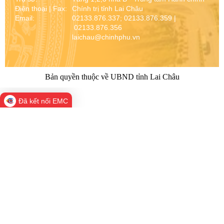
Điện thoại | Fax:
Chính trị tỉnh Lai Châu
Email:
02133.876.337; 02133.876.359 |
02133.876.356
laichau@chinhphu.vn
Bản quyền thuộc về UBND tỉnh Lai Châu
Đã kết nối EMC