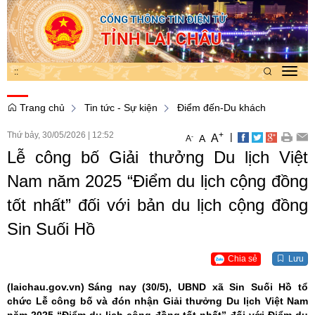
:
:
Toggl
navig
Trang chủ
Tin tức - Sự kiện
Điểm đến-Du khách
Thứ bảy, 30/05/2026
|
12:52
+
|
A
-
A
A
Lễ công bố Giải thưởng Du lịch Việt
Nam năm 2025 “Điểm du lịch cộng đồng
tốt nhất” đối với bản du lịch cộng đồng
Sin Suối Hồ
Chia sẻ
Lưu
(laichau.gov.vn)
Sáng nay (30/5), UBND xã Sin Suối Hồ tổ
chức Lễ công bố và đón nhận Giải thưởng Du lịch Việt Nam