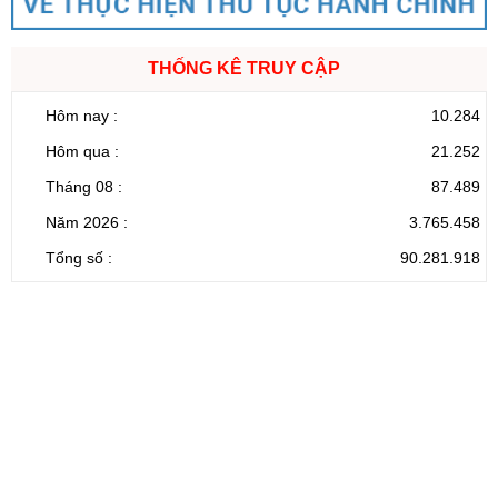
THỐNG KÊ TRUY CẬP
Hôm nay :
10.284
Hôm qua :
21.252
Tháng 08 :
87.489
Năm 2026 :
3.765.458
Tổng số :
90.281.918
CỔNG THÔNG TIN ĐIỆN TỬ TỈNH LAI CHÂU
Cơ quan chủ
Ủy ban nhân dân tỉnh Lai Châu
quản:
31/GP-TTĐT do Sở Văn hóa, Thể thao và
Giấy phép số:
Du lịch cấp 17/4/2026
Chịu trách
Hoàng Minh Hải - Chánh Văn phòng UBND
nhiệm chính:
tỉnh Lai Châu
Trụ sở:
Tầng 1,2,3 nhà B - Trung tâm Hành chính -