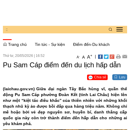
:
:
Toggl
navig
Trang chủ
Tin tức - Sự kiện
Điểm đến-Du khách
Thứ tư, 20/05/2026
|
16:52
+
|
A
-
A
A
Pu Sam Cáp điểm đến du lịch hấp dẫn
Chia sẻ
Lưu
(laichau.gov.vn)
Giữa đại ngàn Tây Bắc hùng vĩ, quần thể
động Pu Sam Cáp phường Đoàn Kết (tỉnh Lai Châu) hiện lên
như một “kiệt tác điêu khắc” của thiên nhiên với những khối
thạch nhũ kỳ ảo được bồi đắp qua hàng triệu năm. Không chỉ
mê hoặc bởi vẻ đẹp nguyên sơ, huyền bí, danh thắng cấp
quốc gia này còn trở thành điểm đến hấp dẫn cho những ai
yêu khám phá.