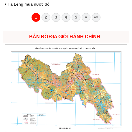
Tả Lèng mùa nước đổ
1
2
3
4
5
»
»»
BẢN ĐỒ ĐỊA GIỚI HÀNH CHÍNH