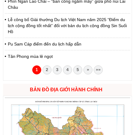
Phìn Ngan Lao Chải – “ban công ngắm mây” giữa phố núi Lai
Châu
Lễ công bố Giải thưởng Du lịch Việt Nam năm 2025 “Điểm du
lịch cộng đồng tốt nhất” đối với bản du lịch cộng đồng Sin Suối
Hồ
Pu Sam Cáp điểm đến du lịch hấp dẫn
Tân Phong mùa lê ngọt
1
2
3
4
5
»
»»
BẢN ĐỒ ĐỊA GIỚI HÀNH CHÍNH