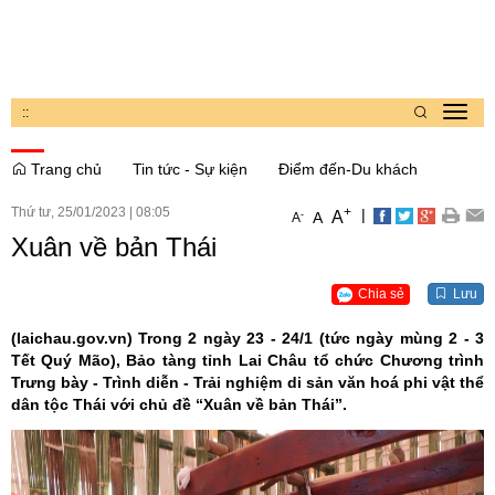
:
:
Toggl
navig
Trang chủ
Tin tức - Sự kiện
Điểm đến-Du khách
Thứ tư, 25/01/2023
|
08:05
+
|
A
-
A
A
Xuân về bản Thái
Chia sẻ
Lưu
(laichau.gov.vn)
Trong 2 ngày 23 - 24/1 (tức ngày mùng 2 - 3
Tết Quý Mão), Bảo tàng tỉnh Lai Châu tổ chức Chương trình
Trưng bày - Trình diễn - Trải nghiệm di sản văn hoá phi vật thể
dân tộc Thái với chủ đề “Xuân về bản Thái”.