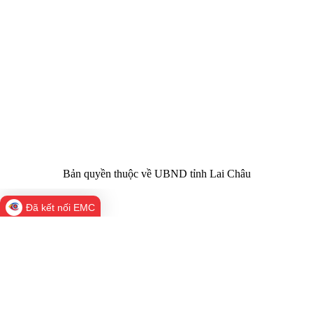
quản:
31/GP-TTĐT do Sở Văn hóa, Thể thao và
Giấy phép số:
Du lịch cấp 17/4/2026
Chịu trách
Hoàng Minh Hải - Chánh Văn phòng UBND
nhiệm chính:
tỉnh Lai Châu
Trụ sở:
Tầng 1,2,3 nhà B - Trung tâm Hành chính -
Điện thoại | Fax:
Chính trị tỉnh Lai Châu
Email:
02133.876.337; 02133.876.359 |
02133.876.356
laichau@chinhphu.vn
Bản quyền thuộc về UBND tỉnh Lai Châu
Đã kết nối EMC