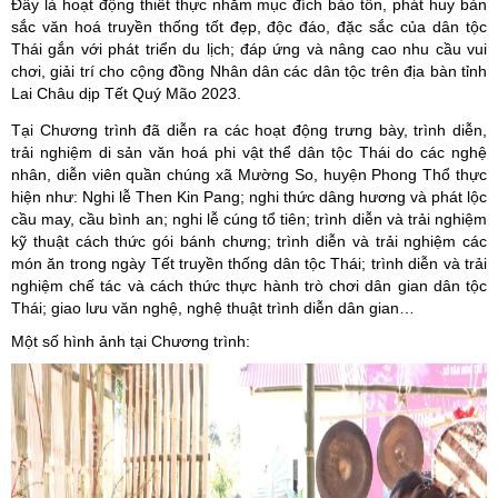
Đây là hoạt động thiết thực nhằm mục đích bảo tồn, phát huy bản
sắc văn hoá truyền thống tốt đẹp, độc đáo, đặc sắc của dân tộc
Thái gắn với phát triển du lịch; đáp ứng và nâng cao nhu cầu vui
chơi, giải trí cho cộng đồng Nhân dân các dân tộc trên địa bàn tỉnh
Lai Châu dịp Tết Quý Mão 2023.
Tại Chương trình đã diễn ra các hoạt động trưng bày, trình diễn,
trải nghiệm di sản văn hoá phi vật thể dân tộc Thái do các nghệ
nhân, diễn viên quần chúng xã Mường So, huyện Phong Thổ thực
hiện như: Nghi lễ Then Kin Pang; nghi thức dâng hương và phát lộc
cầu may, cầu bình an; nghi lễ cúng tổ tiên; trình diễn và trải nghiệm
kỹ thuật cách thức gói bánh chưng; trình diễn và trải nghiệm các
món ăn trong ngày Tết truyền thống dân tộc Thái; trình diễn và trải
nghiệm chế tác và cách thức thực hành trò chơi dân gian dân tộc
Thái; giao lưu văn nghệ, nghệ thuật trình diễn dân gian…
Một số hình ảnh tại Chương trình: