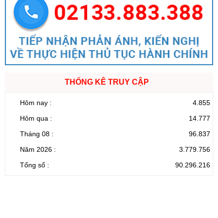
THỐNG KÊ TRUY CẬP
Hôm nay :
4.855
Hôm qua :
14.777
Tháng 08 :
96.837
Năm 2026 :
3.779.756
Tổng số :
90.296.216
CỔNG THÔNG TIN ĐIỆN TỬ TỈNH LAI CHÂU
Cơ quan chủ
Ủy ban nhân dân tỉnh Lai Châu