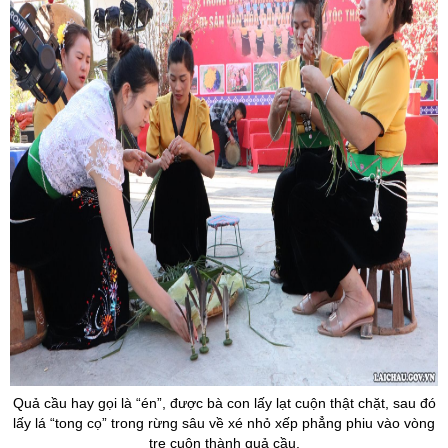
Quả cầu hay gọi là “én”, được bà con lấy lạt cuộn thật chặt, sau đó
lấy lá “tong cọ” trong rừng sâu về xé nhỏ xếp phẳng phiu vào vòng
tre cuộn thành quả cầu.