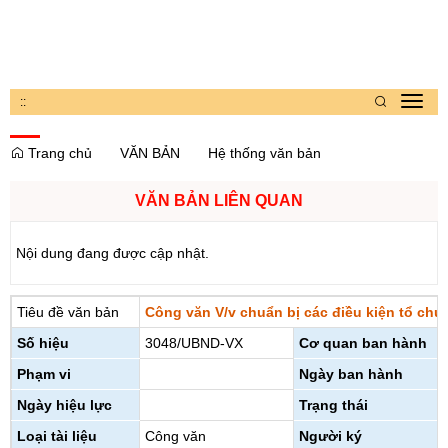
:
:
Toggl
navig
Trang chủ
VĂN BẢN
Hệ thống văn bản
VĂN BẢN LIÊN QUAN
Nội dung đang được cập nhật.
Tiêu đề văn bản
Công văn V/v chuẩn bị các điều kiện tổ chứ
Số hiệu
3048/UBND-VX
Cơ quan ban hành
Phạm vi
Ngày ban hành
Ngày hiệu lực
Trạng thái
Loại tài liệu
Công văn
Người ký