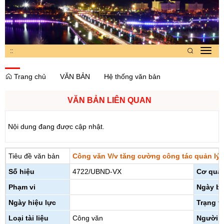
:
:
Toggl
navig
Trang chủ
VĂN BẢN
Hệ thống văn bản
VĂN BẢN LIÊN QUAN
Nội dung đang được cập nhật.
Tiêu đề văn bản
Công văn V/v tăng cường công tác quản lý, 
Số hiệu
4722/UBND-VX
Cơ qua
Phạm vi
Ngày b
Ngày hiệu lực
Trạng t
Loại tài liệu
Công văn
Người 