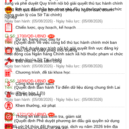
sung và phê duyệt Quy trình nội bộ giải quyết thủ tục hành chính
trong lĩnh vực đấu thầu lựa chọn nhà đầu tư thuộc phạm vi chức
Kết quả đánh giá Bộ chỉ số phục vụ người dân, doanh
năng quản lý của Sở Tài chính)
nghiệp
Ngày ban hành: (05/08/2026)
-
Ngày hiệu lực: (05/08/2026)
Chiến lược, quy hoạch, kế hoạch
Số:
1700/QĐ-UBND
Dự án, hạng mục đầu tư
Tên:
(Quyết định Về việc công bố thủ tục hành chính mới ban
hành và Phê duyệt quy trình nội bộ giải quyết lĩnh vực đăng ký
Báo cáo và Giấy phép môi trường
hoạt động của Ngân hàng Chính sách xã hội thuộc phạm vi chức
năng quản lý của Sở Tài chính)
Đấu thầu, mua sắm công
Ngày ban hành: (05/08/2026)
-
Ngày hiệu lực: (05/08/2026)
Chương trình, đề tài khoa học
Số:
1699/QĐ-UBND
Công khai ngân sách
Tên:
(Quyết định Ban hành Từ điển dữ liệu dùng chung tỉnh Lai
Châu (Phiên bản 1.0))
Giá thị trường
Ngày ban hành: (05/08/2026)
-
Ngày hiệu lực: (05/08/2026)
Khen thưởng, xử phạt
Số:
1721/QĐ-UBND
Thông tin kết quả kiểm tra, giám sát
Tên:
(Quyết định Phê duyệt phương án đấu giá quyền sử dụng
đất đối với 04 thửa đất thương mại, dịch vụ năm 2026 trên địa
Thông tin vi phạm về đất đai