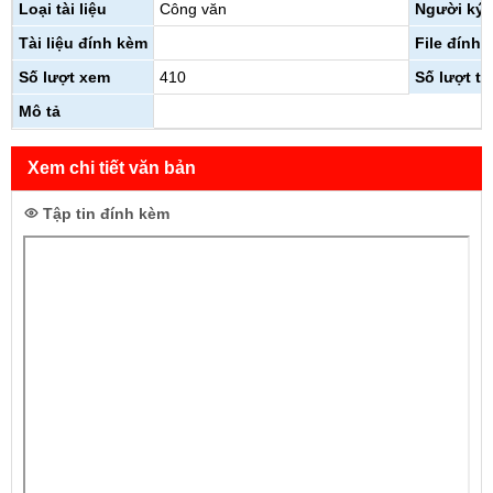
Loại tài liệu
Công văn
Người ký
Tài liệu đính kèm
File đính 
Số lượt xem
410
Số lượt tả
Mô tả
Xem chi tiết văn bản
Tập tin đính kèm