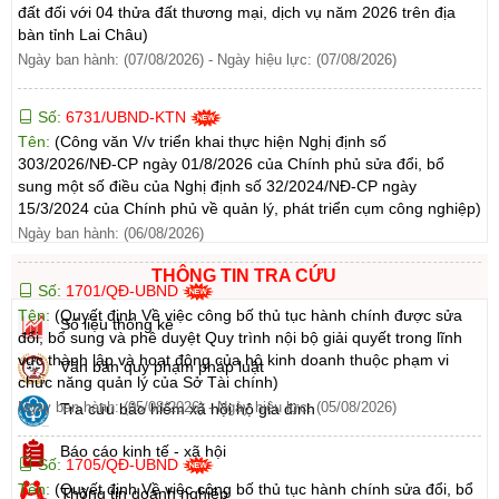
đất đối với 04 thửa đất thương mại, dịch vụ năm 2026 trên địa
bàn tỉnh Lai Châu)
Ngày ban hành: (07/08/2026)
-
Ngày hiệu lực: (07/08/2026)
Số:
6731/UBND-KTN
Tên:
(Công văn V/v triển khai thực hiện Nghị định số
303/2026/NĐ-CP ngày 01/8/2026 của Chính phủ sửa đổi, bổ
sung một số điều của Nghị định số 32/2024/NĐ-CP ngày
15/3/2024 của Chính phủ về quản lý, phát triển cụm công nghiệp)
Ngày ban hành: (06/08/2026)
THÔNG TIN TRA CỨU
Số:
1701/QĐ-UBND
Tên:
(Quyết định Về việc công bố thủ tục hành chính được sửa
Số liệu thống kê
đổi, bổ sung và phê duyệt Quy trình nội bộ giải quyết trong lĩnh
vực thành lập và hoạt động của hộ kinh doanh thuộc phạm vi
Văn bản quy phạm pháp luật
chức năng quản lý của Sở Tài chính)
Ngày ban hành: (05/08/2026)
-
Ngày hiệu lực: (05/08/2026)
Tra cứu bảo hiểm xã hội hộ gia đình
Báo cáo kinh tế - xã hội
Số:
1705/QĐ-UBND
Tên:
(Quyết định Về việc công bố thủ tục hành chính sửa đổi, bổ
Thông tin doanh nghiệp