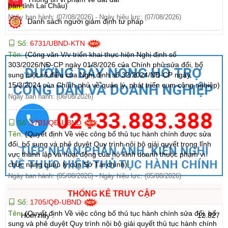
bàn tỉnh Lai Châu)
Ngày ban hành: (07/08/2026)
-
Ngày hiệu lực: (07/08/2026)
Danh sách người giám định tư pháp
Số:
6731/UBND-KTN
Tên:
(Công văn V/v triển khai thực hiện Nghị định số
303/2026/NĐ-CP ngày 01/8/2026 của Chính phủ sửa đổi, bổ
sung một số điều của Nghị định số 32/2024/NĐ-CP ngày
15/3/2024 của Chính phủ về quản lý, phát triển cụm công nghiệp)
Ngày ban hành: (06/08/2026)
Số:
1701/QĐ-UBND
Tên:
(Quyết định Về việc công bố thủ tục hành chính được sửa
đổi, bổ sung và phê duyệt Quy trình nội bộ giải quyết trong lĩnh
vực thành lập và hoạt động của hộ kinh doanh thuộc phạm vi
chức năng quản lý của Sở Tài chính)
Ngày ban hành: (05/08/2026)
-
Ngày hiệu lực: (05/08/2026)
THỐNG KÊ TRUY CẬP
Số:
1705/QĐ-UBND
Tên:
(Quyết định Về việc công bố thủ tục hành chính sửa đổi, bổ
Hôm nay :
12.827
sung và phê duyệt Quy trình nội bộ giải quyết thủ tục hành chính