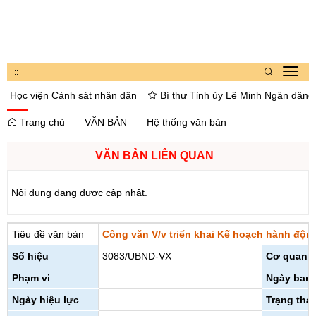
:
:
Toggl
navig
Học viện Cảnh sát nhân dân
Bí thư Tỉnh ủy Lê Minh Ngân dâng hoa,
Trang chủ
VĂN BẢN
Hệ thống văn bản
VĂN BẢN LIÊN QUAN
Nội dung đang được cập nhật.
Tiêu đề văn bản
Công văn V/v triển khai Kế hoạch hành độn
Số hiệu
3083/UBND-VX
Cơ quan 
Phạm vi
Ngày ban
Ngày hiệu lực
Trạng thái