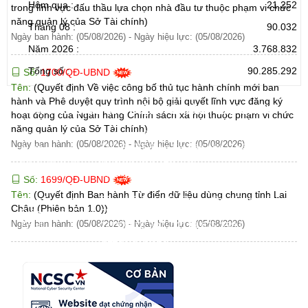
Hôm qua :
21.252
trong lĩnh vực đấu thầu lựa chọn nhà đầu tư thuộc phạm vi chức
năng quản lý của Sở Tài chính)
Tháng 08 :
90.032
Ngày ban hành: (05/08/2026)
-
Ngày hiệu lực: (05/08/2026)
Năm 2026 :
3.768.832
Tổng số :
90.285.292
Số:
1700/QĐ-UBND
Tên:
(Quyết định Về việc công bố thủ tục hành chính mới ban
hành và Phê duyệt quy trình nội bộ giải quyết lĩnh vực đăng ký
CỔNG THÔNG TIN ĐIỆN TỬ TỈNH LAI CHÂU
hoạt động của Ngân hàng Chính sách xã hội thuộc phạm vi chức
năng quản lý của Sở Tài chính)
Cơ quan chủ
Ủy ban nhân dân tỉnh Lai Châu
Ngày ban hành: (05/08/2026)
-
Ngày hiệu lực: (05/08/2026)
quản:
31/GP-TTĐT do Sở Văn hóa, Thể thao và
Giấy phép số:
Du lịch cấp 17/4/2026
Chịu trách
Hoàng Minh Hải - Chánh Văn phòng UBND
Số:
1699/QĐ-UBND
nhiệm chính:
tỉnh Lai Châu
Tên:
(Quyết định Ban hành Từ điển dữ liệu dùng chung tỉnh Lai
Trụ sở:
Tầng 1,2,3 nhà B - Trung tâm Hành chính -
Châu (Phiên bản 1.0))
Điện thoại | Fax:
Chính trị tỉnh Lai Châu
Ngày ban hành: (05/08/2026)
-
Ngày hiệu lực: (05/08/2026)
Email:
02133.876.337; 02133.876.359 |
02133.876.356
laichau@chinhphu.vn