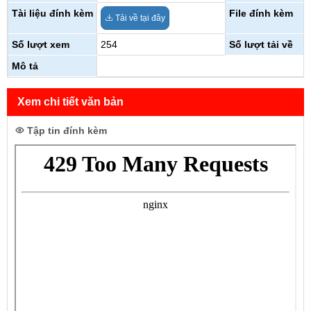
Tài liệu đính kèm
File đính kèm
Tải về tại đây
Số lượt xem
254
Số lượt tải về
Mô tả
Xem chi tiết văn bản
Tập tin đính kèm