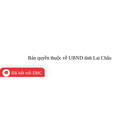
nhiệm chính:
tỉnh Lai Châu
Trụ sở:
Tầng 1,2,3 nhà B - Trung tâm Hành chính -
Điện thoại | Fax:
Chính trị tỉnh Lai Châu
Email:
02133.876.337; 02133.876.359 |
02133.876.356
laichau@chinhphu.vn
Bản quyền thuộc về UBND tỉnh Lai Châu
Đã kết nối EMC