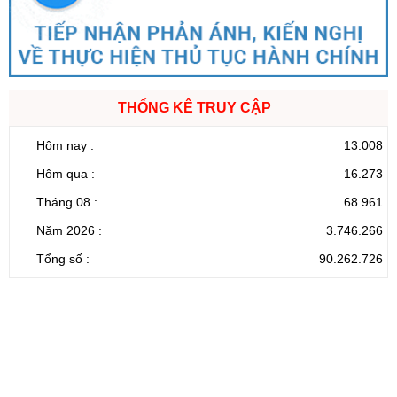
THỐNG KÊ TRUY CẬP
Hôm nay :
13.008
Hôm qua :
16.273
Tháng 08 :
68.961
Năm 2026 :
3.746.266
Tổng số :
90.262.726
CỔNG THÔNG TIN ĐIỆN TỬ TỈNH LAI CHÂU
Cơ quan chủ
Ủy ban nhân dân tỉnh Lai Châu
quản:
31/GP-TTĐT do Sở Văn hóa, Thể thao và
Giấy phép số:
Du lịch cấp 17/4/2026
Chịu trách
Hoàng Minh Hải - Chánh Văn phòng UBND