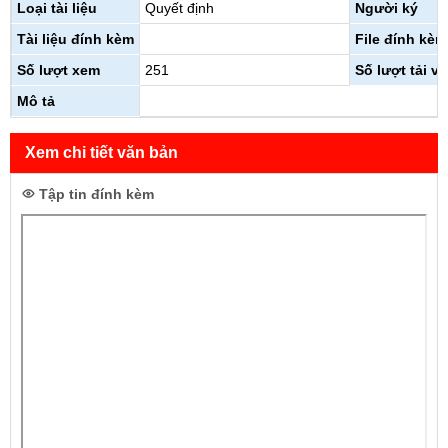
Loại tài liệu
Quyết định
Người ký
Tài liệu đính kèm
File đính kèm
Số lượt xem
251
Số lượt tải về
Mô tả
Xem chi tiết văn bản
Tập tin đính kèm