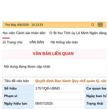
Thứ Bảy, 8/8/2026
10
:
13
:
33
Toggl
navig
ọc viện Cảnh sát nhân dân
Bí thư Tỉnh ủy Lê Minh Ngân dâng hoa, 
Trang chủ
VĂN BẢN
Hệ thống văn bản
VĂN BẢN LIÊN QUAN
Nội dung đang được cập nhật.
Tiêu đề văn bản
Quyết định Ban hành Quy chế quản lý, vận 
Số hiệu
1757/QĐ-UBND
Cơ quan ban
Phạm vi
Ngày ban hà
Ngày hiệu lực
08/07/2025
Trạng thái