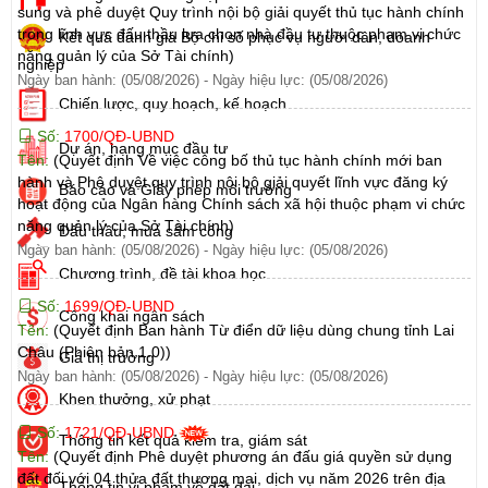
sung và phê duyệt Quy trình nội bộ giải quyết thủ tục hành chính
trong lĩnh vực đấu thầu lựa chọn nhà đầu tư thuộc phạm vi chức
Kết quả đánh giá Bộ chỉ số phục vụ người dân, doanh
năng quản lý của Sở Tài chính)
nghiệp
Ngày ban hành: (05/08/2026)
-
Ngày hiệu lực: (05/08/2026)
Chiến lược, quy hoạch, kế hoạch
Số:
1700/QĐ-UBND
Dự án, hạng mục đầu tư
Tên:
(Quyết định Về việc công bố thủ tục hành chính mới ban
hành và Phê duyệt quy trình nội bộ giải quyết lĩnh vực đăng ký
Báo cáo và Giấy phép môi trường
hoạt động của Ngân hàng Chính sách xã hội thuộc phạm vi chức
năng quản lý của Sở Tài chính)
Đấu thầu, mua sắm công
Ngày ban hành: (05/08/2026)
-
Ngày hiệu lực: (05/08/2026)
Chương trình, đề tài khoa học
Số:
1699/QĐ-UBND
Công khai ngân sách
Tên:
(Quyết định Ban hành Từ điển dữ liệu dùng chung tỉnh Lai
Châu (Phiên bản 1.0))
Giá thị trường
Ngày ban hành: (05/08/2026)
-
Ngày hiệu lực: (05/08/2026)
Khen thưởng, xử phạt
Số:
1721/QĐ-UBND
Thông tin kết quả kiểm tra, giám sát
Tên:
(Quyết định Phê duyệt phương án đấu giá quyền sử dụng
đất đối với 04 thửa đất thương mại, dịch vụ năm 2026 trên địa
Thông tin vi phạm về đất đai