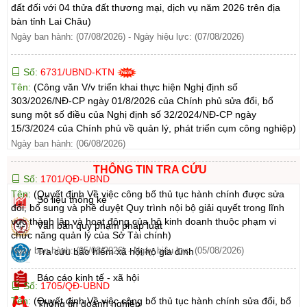
đất đối với 04 thửa đất thương mại, dịch vụ năm 2026 trên địa
bàn tỉnh Lai Châu)
Ngày ban hành: (07/08/2026)
-
Ngày hiệu lực: (07/08/2026)
Số:
6731/UBND-KTN
Tên:
(Công văn V/v triển khai thực hiện Nghị định số
303/2026/NĐ-CP ngày 01/8/2026 của Chính phủ sửa đổi, bổ
sung một số điều của Nghị định số 32/2024/NĐ-CP ngày
15/3/2024 của Chính phủ về quản lý, phát triển cụm công nghiệp)
Ngày ban hành: (06/08/2026)
THÔNG TIN TRA CỨU
Số:
1701/QĐ-UBND
Tên:
(Quyết định Về việc công bố thủ tục hành chính được sửa
Số liệu thống kê
đổi, bổ sung và phê duyệt Quy trình nội bộ giải quyết trong lĩnh
vực thành lập và hoạt động của hộ kinh doanh thuộc phạm vi
Văn bản quy phạm pháp luật
chức năng quản lý của Sở Tài chính)
Ngày ban hành: (05/08/2026)
-
Ngày hiệu lực: (05/08/2026)
Tra cứu bảo hiểm xã hội hộ gia đình
Báo cáo kinh tế - xã hội
Số:
1705/QĐ-UBND
Tên:
(Quyết định Về việc công bố thủ tục hành chính sửa đổi, bổ
Thông tin doanh nghiệp