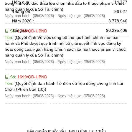
Hôm qua :
14.777
trong lĩnh vực đấu thầu lựa chọn nhà đầu tư thuộc phạm vi chức
năng quản lý của Sở Tài chính)
Tháng 08 :
96.027
Ngày ban hành: (05/08/2026)
-
Ngày hiệu lực: (05/08/2026)
Năm 2026 :
3.778.946
Tổng số :
90.295.406
Số:
1700/QĐ-UBND
Tên:
(Quyết định Về việc công bố thủ tục hành chính mới ban
hành và Phê duyệt quy trình nội bộ giải quyết lĩnh vực đăng ký
CỔNG THÔNG TIN ĐIỆN TỬ TỈNH LAI CHÂU
hoạt động của Ngân hàng Chính sách xã hội thuộc phạm vi chức
năng quản lý của Sở Tài chính)
Cơ quan chủ
Ủy ban nhân dân tỉnh Lai Châu
Ngày ban hành: (05/08/2026)
-
Ngày hiệu lực: (05/08/2026)
quản:
31/GP-TTĐT do Sở Văn hóa, Thể thao và
Giấy phép số:
Du lịch cấp 17/4/2026
Chịu trách
Hoàng Minh Hải - Chánh Văn phòng UBND
Số:
1699/QĐ-UBND
nhiệm chính:
tỉnh Lai Châu
Tên:
(Quyết định Ban hành Từ điển dữ liệu dùng chung tỉnh Lai
Trụ sở:
Tầng 1,2,3 nhà B - Trung tâm Hành chính -
Châu (Phiên bản 1.0))
Điện thoại | Fax:
Chính trị tỉnh Lai Châu
Ngày ban hành: (05/08/2026)
-
Ngày hiệu lực: (05/08/2026)
Email:
02133.876.337; 02133.876.359 |
02133.876.356
laichau@chinhphu.vn
Bản quyền thuộc về UBND tỉnh Lai Châu