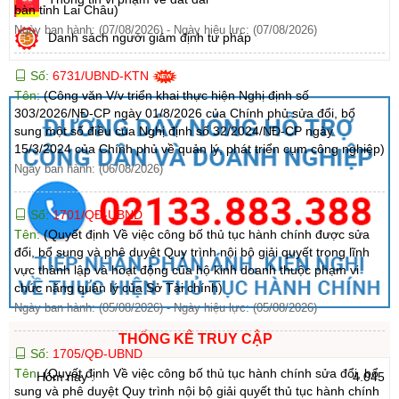
bàn tỉnh Lai Châu)
Ngày ban hành: (07/08/2026)
-
Ngày hiệu lực: (07/08/2026)
Danh sách người giám định tư pháp
Số:
6731/UBND-KTN
Tên:
(Công văn V/v triển khai thực hiện Nghị định số
303/2026/NĐ-CP ngày 01/8/2026 của Chính phủ sửa đổi, bổ
sung một số điều của Nghị định số 32/2024/NĐ-CP ngày
15/3/2024 của Chính phủ về quản lý, phát triển cụm công nghiệp)
Ngày ban hành: (06/08/2026)
Số:
1701/QĐ-UBND
Tên:
(Quyết định Về việc công bố thủ tục hành chính được sửa
đổi, bổ sung và phê duyệt Quy trình nội bộ giải quyết trong lĩnh
vực thành lập và hoạt động của hộ kinh doanh thuộc phạm vi
chức năng quản lý của Sở Tài chính)
Ngày ban hành: (05/08/2026)
-
Ngày hiệu lực: (05/08/2026)
THỐNG KÊ TRUY CẬP
Số:
1705/QĐ-UBND
Tên:
(Quyết định Về việc công bố thủ tục hành chính sửa đổi, bổ
Hôm nay :
4.045
sung và phê duyệt Quy trình nội bộ giải quyết thủ tục hành chính