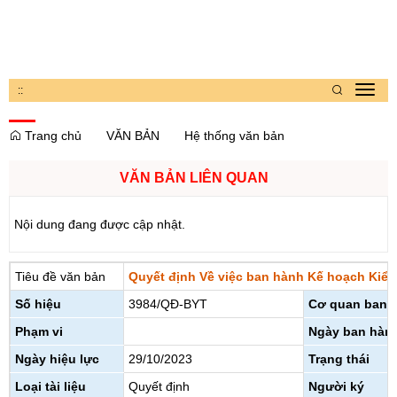
:
:
Toggl
navig
Trang chủ
VĂN BẢN
Hệ thống văn bản
VĂN BẢN LIÊN QUAN
Nội dung đang được cập nhật.
Tiêu đề văn bản
Quyết định Về việc ban hành Kế hoạch Kiểm
Số hiệu
3984/QĐ-BYT
Cơ quan ban 
Phạm vi
Ngày ban hàn
Ngày hiệu lực
29/10/2023
Trạng thái
Loại tài liệu
Quyết định
Người ký