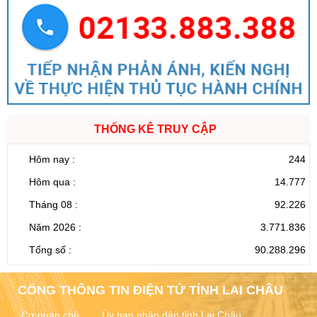
THỐNG KÊ TRUY CẬP
Hôm nay :
244
Hôm qua :
14.777
Tháng 08 :
92.226
Năm 2026 :
3.771.836
Tổng số :
90.288.296
CỔNG THÔNG TIN ĐIỆN TỬ TỈNH LAI CHÂU
Cơ quan chủ
Ủy ban nhân dân tỉnh Lai Châu