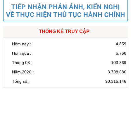
THỐNG KÊ TRUY CẬP
Hôm nay :
4.859
Hôm qua :
5.768
Tháng 08 :
103.369
Năm 2026 :
3.798.686
Tổng số :
90.315.146
CỔNG THÔNG TIN ĐIỆN TỬ TỈNH LAI CHÂU
Cơ quan chủ
Ủy ban nhân dân tỉnh Lai Châu
quản:
31/GP-TTĐT do Sở Văn hóa, Thể thao và
Giấy phép số:
Du lịch cấp 17/4/2026
Chịu trách
Hoàng Minh Hải - Chánh Văn phòng UBND
nhiệm chính:
tỉnh Lai Châu