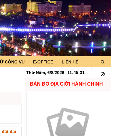
TỬ CÔNG VỤ
E-OFFICE
LIÊN HỆ
Thứ Năm, 6/8/2026
11
:
45
:
32
BẢN ĐỒ ĐỊA GIỚI HÀNH CHÍNH
 đất đai