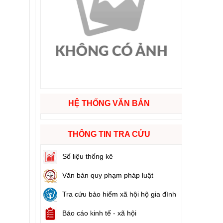
ào cuộc sống
hóa XVI và đại biểu Hội đồng nhân dân các cấp nhiệm kỳ 2026 - 2031
ng
HỆ THỐNG VĂN BẢN
g hàng Việt Nam
THÔNG TIN TRA CỨU
Số liệu thống kê
Văn bản quy phạm pháp luật
Tra cứu bảo hiểm xã hội hộ gia đình
Báo cáo kinh tế - xã hội