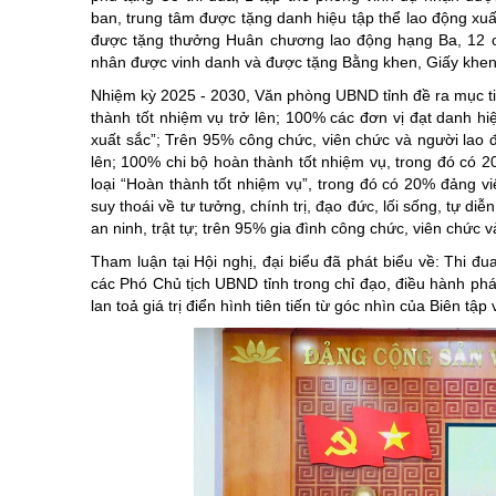
ban, trung tâm được tặng danh hiệu tập thể lao động x
được tặng thưởng Huân chương lao động hạng Ba, 12 c
nhân được vinh danh và được tặng Bằng khen, Giấy khen.
Nhiệm kỳ 2025 - 2030, Văn phòng UBND tỉnh đề ra mục t
thành tốt nhiệm vụ trở lên; 100% các đơn vị đạt danh hi
xuất sắc”; Trên 95% công chức, viên chức và người lao đ
lên; 100% chi bộ hoàn thành tốt nhiệm vụ, trong đó có 2
loại “Hoàn thành tốt nhiệm vụ”, trong đó có 20% đảng v
suy thoái về tư tưởng, chính trị, đạo đức, lối sống, tự d
an ninh, trật tự; trên 95% gia đình công chức, viên chức 
Tham luận tại Hội nghị, đại biểu đã phát biểu về: Thi đ
các Phó Chủ tịch UBND tỉnh trong chỉ đạo, điều hành phát 
lan toả giá trị điển hình tiên tiến từ góc nhìn của Biên tậ