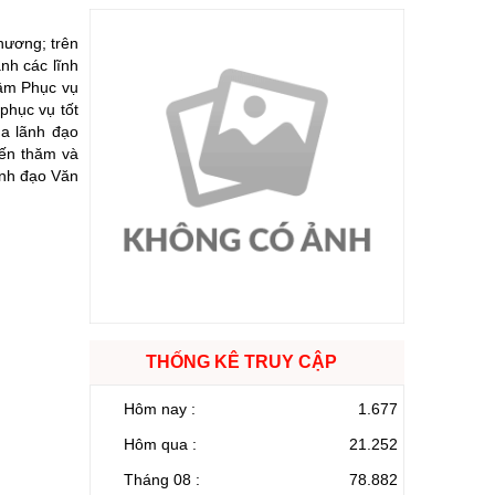
hương; trên
nh các lĩnh
tâm Phục vụ
phục vụ tốt
ủa lãnh đạo
đến thăm và
ãnh đạo Văn
THỐNG KÊ TRUY CẬP
Hôm nay :
1.677
Hôm qua :
21.252
Tháng 08 :
78.882