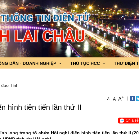
ÔNG DÂN - DOANH NGHIỆP
THỦ TỤC HCC
THƯ ĐIỆN 
 đạo Tỉnh
 lãnh đạo
ng dân - Doanh nghiệp hỏi, Cơ quan nhà nước trả lời
DVC trực tuyến tỉnh Lai Châu
+
|
A
-
A
A
iểu Quốc hội tỉnh
c sản phẩm OCOP tỉnh Lai Châu
CSDL Quốc gia về TTHC
 hình tiên tiến lần thứ II
n ngành
nh hình xuất nhập khẩu qua cửa khẩu
TTHC nội bộ cơ quan HCNN
gười ứng cử đại biểu Quốc hội
hương
Chia sẻ
g lần thứ 4 năm 2026
h long trọng tổ chức Hội nghị điển hình tiên tiến lần thứ II (20