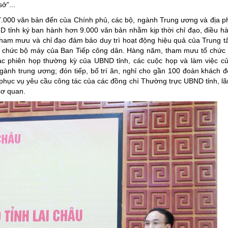
ở”...
.000 văn bản đến của Chính phủ, các bộ, ngành Trung ương và địa p
D tỉnh ký ban hành hơn 9.000 văn bản nhằm kịp thời chỉ đạo, điều hà
 Tham mưu và chỉ đạo đảm bảo duy trì hoạt động hiệu quả của Trung 
 tổ chức bộ máy của Ban Tiếp công dân. Hàng năm, tham mưu tổ chức 
ác phiên họp thường kỳ của UBND tỉnh, các cuộc họp và làm việc c
gành trung ương; đón tiếp, bố trí ăn, nghỉ cho gần 100 đoàn khách 
xe phục vụ yêu cầu công tác của các đồng chí Thường trực UBND tỉnh, l
cơ quan.