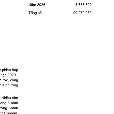
Năm 2026 :
3.756.509
Tổng số :
90.272.969
0 phiên họp
đoạn 2020 -
 nước, công
 địa phương
. Nhiều tấm
 Trong 5 năm
tướng Chính
 thể phòng,