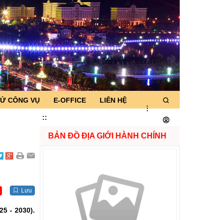
TỬ CÔNG VỤ
E-OFFICE
LIÊN HỆ
:
:
BẢN ĐỒ ĐỊA GIỚI HÀNH CHÍNH
Lưu
25 - 2030).