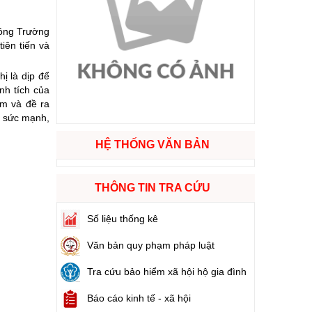
Hồng Trường
ào cuộc sống
iên tiến và
hóa XVI và đại biểu Hội đồng nhân dân các cấp nhiệm kỳ 2026 - 2031
ị là dịp để
nh tích của
ệm và đề ra
ng
ũ sức mạnh,
HỆ THỐNG VĂN BẢN
g hàng Việt Nam
THÔNG TIN TRA CỨU
Số liệu thống kê
Văn bản quy phạm pháp luật
Tra cứu bảo hiểm xã hội hộ gia đình
Báo cáo kinh tế - xã hội