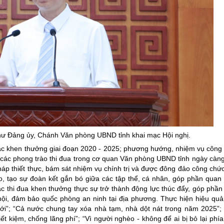
thư Đảng
ủy
, Chánh Văn phòng UBND tỉnh khai mạc Hội nghị.
ác khen thưởng giai đoạn 2020 - 2025; phương hướng, nhiệm vụ công t
, các phong trào thi đua trong cơ quan Văn phòng UBND tỉnh ngày càng
 pháp thiết thực, bám sát nhiệm vụ chính trị và được đông đảo công chứ
 tạo sự đoàn kết gắn bó giữa các tập thể, cá nhân, góp phần quan t
 tác thi đua khen thưởng thực sự trở thành động lực thúc đẩy, góp phầ
xã hội, đảm bảo quốc phòng an ninh tại địa phương. Thực hiện hiệu qu
ới”; “Cả nước chung tay xóa nhà tạm, nhà dột nát trong năm 2025”
iết kiệm, chống lãng phí”; “Vì người nghèo - không để ai bị bỏ lại phí