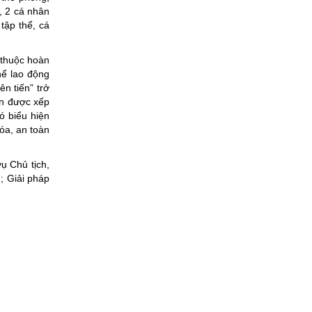
, 2 cá nhân
tập thể, cá
 thuộc hoàn
hể lao động
n tiến” trở
ên được xếp
ó biểu hiện
hóa, an toàn
ụ Chủ tịch,
h; Giải pháp