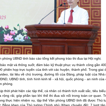
hòng UBND tỉnh báo cáo tổng kết phong trào thi đua tại Hội nghị.
 bảo mật và thông suốt; đảm bảo kỹ thuật phục vụ thành công gần 40
00 phiên họp trực tuyến của tỉnh với các huyện, thành phố. Trong giai 
, video, tài liệu về chủ trương, đường lối của Đảng, pháp luật của Nhà
HĐND, UBND tỉnh, tình hình kinh tế - xã hội, quốc phòng - an ninh của
ăn phòng.
 thời phát hiện các tập thể, cá nhân có thành tích xuất sắc, tiêu biểu
ỏa rộng rãi, góp phần tạo khí thế thi đua sôi nổi trong toàn cơ quan.
trong thực hiện nhiệm vụ, tập thể Văn phòng UBND tỉnh đã được Thủ 
ợc Bằng khen của Thủ tướng Chính phủ (Khen chuyên đề); 7 lượt tập