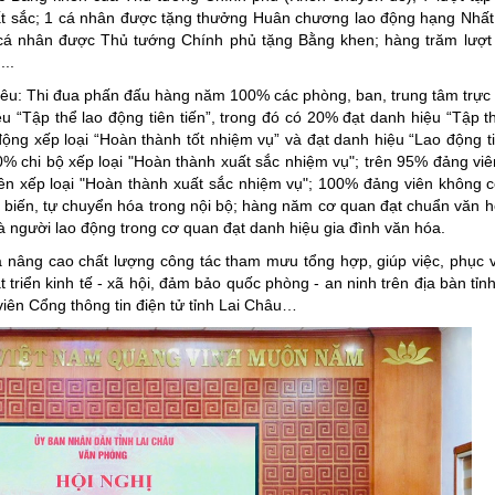
uất sắc; 1 cá nhân được tặng thưởng Huân chương lao động hạng Nhất
á nhân được Thủ tướng Chính phủ tặng Bằng khen; hàng trăm lượt 
..
iêu: Thi đua phấn đấu hàng năm 100% các phòng, ban, trung tâm trực
ệu “Tập thể lao động tiên tiến”, trong đó có 20% đạt danh hiệu “Tập t
ộng xếp loại “Hoàn thành tốt nhiệm vụ” và đạt danh hiệu “Lao động tiê
0% chi bộ xếp loại "Hoàn thành xuất sắc nhiệm vụ"; trên 95% đảng vi
iên xếp loại "Hoàn thành xuất sắc nhiệm vụ"; 100% đảng viên không c
iễn biến, tự chuyển hóa trong nội bộ; hàng năm cơ quan đạt chuẩn văn 
và người lao động trong cơ quan đạt danh hiệu gia đình văn hóa.
ua nâng cao chất lượng công tác tham mưu tổng hợp, giúp việc, phục v
triển kinh tế - xã hội, đảm bảo quốc phòng - an ninh trên địa bàn tỉn
p viên Cổng thông tin điện tử tỉnh Lai Châu…