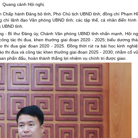
Quang cảnh Hội nghị.
ng hợp
Giảm nghèo bền vững
an Chấp hành Đảng bộ tỉnh, Phó Chủ tịch UBND tỉnh; đồng chí Phạm 
Đưa nghị quyết của Đảng v
chí lãnh đạo Văn phòng UBND tỉnh; các tập thể, cá nhân điển hình t
g UBND tỉnh.
Bầu cử đại biểu Quốc hội k
ng - Bí thư Đảng ủy, Chánh Văn phòng UBND tỉnh nhấn mạnh, Hội ngh
Đại hội Đảng các cấp
ông tác thi đua, khen thưởng giai đoạn 2020 - 2025; biểu dương thà
ào thi đua giai đoạn 2020 - 2025. Đồng thời rút ra bài học kinh nghi
Gia đình hạnh phúc bền vữ
ào thi đua và công tác khen thưởng giai đoạn 2025 - 2030; nhằm cổ v
An toàn thông tin
quan phấn đấu, hoàn thành thắng lợi nhiệm vụ chính trị được giao.
Thông tin biên giới
Người Việt Nam ưu tiên dùn
Điểm báo
Phóng sự ảnh
Chuyên mục khác