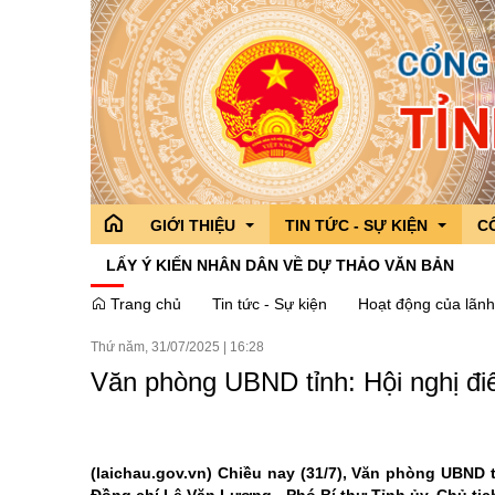
GIỚI THIỆU
TIN TỨC - SỰ KIỆN
C
LẤY Ý KIẾN NHÂN DÂN VỀ DỰ THẢO VĂN BẢN
Trang chủ
Tin tức - Sự kiện
Hoạt động của lãnh
Tổ chức bộ máy
Tỉnh ủy
Hoạt động của lãnh đạo Tỉnh
Hoạt động của
Cô
Thứ năm, 31/07/2025
|
16:28
Điều kiện tự nhiên
Đoàn đại biểu quốc hội tỉnh
Thông tin chỉ đạo,điều hành
Tin Đoàn Đại b
Cá
Văn phòng UBND tỉnh: Hội nghị điển
Lịch sử
Hội đồng nhân dân tỉnh
Sở,Ban,Ngành - Địa phương
Tin các sở ba
Tì
Truyền thống văn hóa
Ủy ban nhân dân tỉnh
Chương trình hành động của n
Tin các địa p
Danh lam thắng cảnh
Ủy ban MTTQ VN tỉnh
Chuyên đề
Giải Diên Hồn
(laichau.gov.vn)
Chiều nay (31/7), Văn phòng UBND tỉn