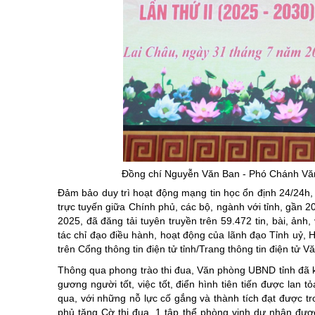
Đồng chí Nguyễn Văn Ban - Phó Chánh Văn p
Đảm bảo duy trì hoạt động mạng tin học ổn định 24/24h,
trực tuyến giữa Chính phủ, các bộ, ngành với tỉnh, gần 2
2025, đã đăng tải tuyên truyền trên 59.472 tin, bài, ảnh
tác chỉ đạo điều hành, hoạt động của lãnh đạo Tỉnh uỷ, 
trên Cổng thông tin điện tử tỉnh/Trang thông tin điện tử V
Thông qua phong trào thi đua, Văn phòng UBND tỉnh đã kịp
gương người tốt, việc tốt, điển hình tiên tiến được lan t
qua, với những nỗ lực cố gắng và thành tích đạt được 
phủ tặng Cờ thi đua, 1 tập thể phòng vinh dự nhận đư