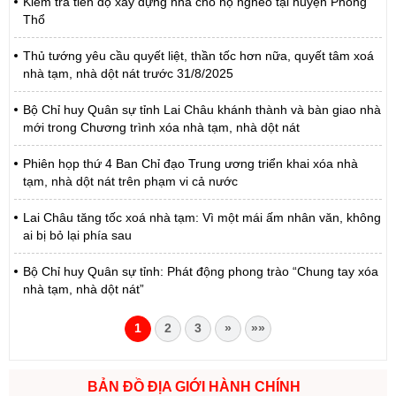
Kiểm tra tiến độ xây dựng nhà cho hộ nghèo tại huyện Phong
Thổ
Thủ tướng yêu cầu quyết liệt, thần tốc hơn nữa, quyết tâm xoá
nhà tạm, nhà dột nát trước 31/8/2025
Bộ Chỉ huy Quân sự tỉnh Lai Châu khánh thành và bàn giao nhà
mới trong Chương trình xóa nhà tạm, nhà dột nát
Phiên họp thứ 4 Ban Chỉ đạo Trung ương triển khai xóa nhà
tạm, nhà dột nát trên phạm vi cả nước
Lai Châu tăng tốc xoá nhà tạm: Vì một mái ấm nhân văn, không
ai bị bỏ lại phía sau
Bộ Chỉ huy Quân sự tỉnh: Phát động phong trào “Chung tay xóa
nhà tạm, nhà dột nát”
1
2
3
»
»»
BẢN ĐỒ ĐỊA GIỚI HÀNH CHÍNH