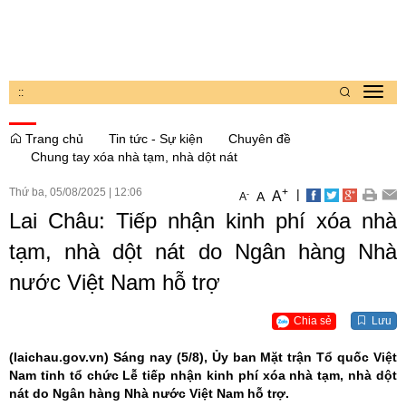
:
:
Toggl
navig
Trang chủ
Tin tức - Sự kiện
Chuyên đề
Chung tay xóa nhà tạm, nhà dột nát
Thứ ba, 05/08/2025
|
12:06
+
|
A
-
A
A
Lai Châu: Tiếp nhận kinh phí xóa nhà
tạm, nhà dột nát do Ngân hàng Nhà
nước Việt Nam hỗ trợ
Chia sẻ
Lưu
(laichau.gov.vn)
Sáng nay (5/8), Ủy ban Mặt trận Tổ quốc Việt
Nam tỉnh tổ chức Lễ tiếp nhận kinh phí xóa nhà tạm, nhà dột
nát do Ngân hàng Nhà nước Việt Nam hỗ trợ.