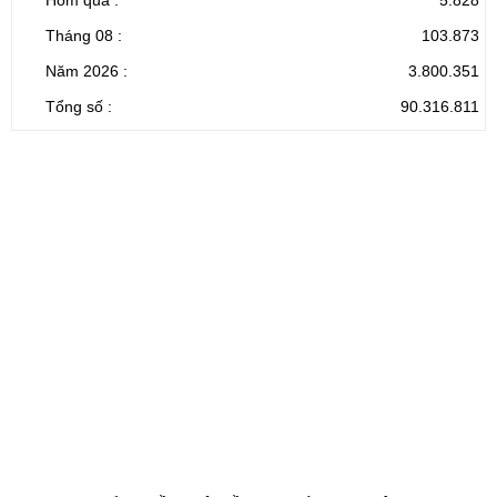
Hôm qua :
5.828
Tháng 08 :
103.873
Năm 2026 :
3.800.351
Tổng số :
90.316.811
CỔNG THÔNG TIN ĐIỆN TỬ TỈNH LAI CHÂU
Cơ quan chủ
Ủy ban nhân dân tỉnh Lai Châu
quản:
31/GP-TTĐT do Sở Văn hóa, Thể thao và
Giấy phép số:
Du lịch cấp 17/4/2026
Chịu trách
Hoàng Minh Hải - Chánh Văn phòng UBND
nhiệm chính:
tỉnh Lai Châu
Trụ sở:
Tầng 1,2,3 nhà B - Trung tâm Hành chính -
Điện thoại | Fax:
Chính trị tỉnh Lai Châu
Email:
02133.876.337; 02133.876.359 |
02133.876.356
laichau@chinhphu.vn