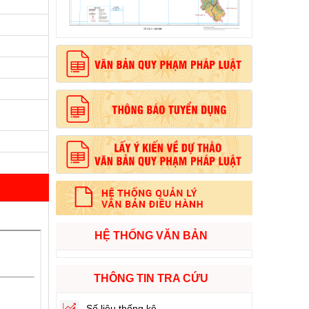
, phong cách Hồ Chí Minh”
HỆ THỐNG VĂN BẢN
THÔNG TIN TRA CỨU
Số liệu thống kê