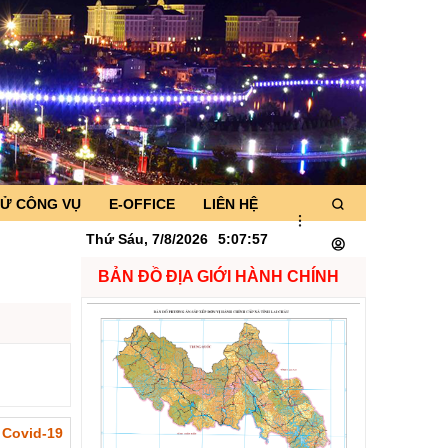
TỬ CÔNG VỤ
E-OFFICE
LIÊN HỆ
Thứ Sáu, 7/8/2026
5
:
07
:
58
BẢN ĐỒ ĐỊA GIỚI HÀNH CHÍNH
 Covid-19