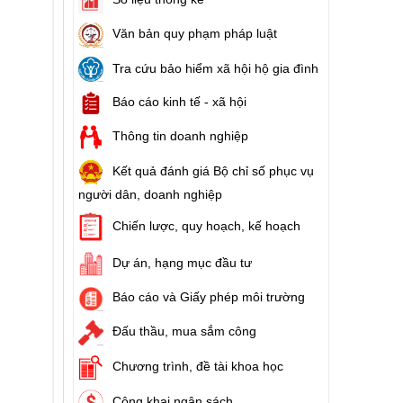
Văn bản quy phạm pháp luật
ào cuộc sống
Tra cứu bảo hiểm xã hội hộ gia đình
hóa XVI và đại biểu Hội đồng nhân dân các cấp nhiệm kỳ 2026 - 2031
Báo cáo kinh tế - xã hội
ng
Thông tin doanh nghiệp
Kết quả đánh giá Bộ chỉ số phục vụ
người dân, doanh nghiệp
g hàng Việt Nam
Chiến lược, quy hoạch, kế hoạch
Dự án, hạng mục đầu tư
Báo cáo và Giấy phép môi trường
Đấu thầu, mua sắm công
Chương trình, đề tài khoa học
Công khai ngân sách