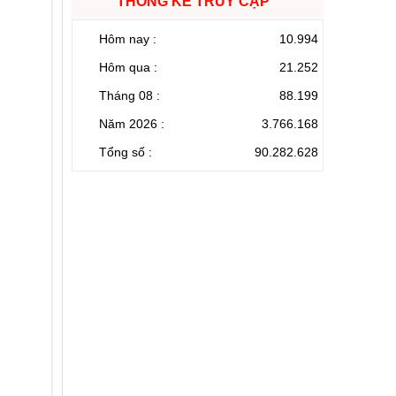
THỐNG KÊ TRUY CẬP
Hôm nay :
10.994
Hôm qua :
21.252
Tháng 08 :
88.199
Năm 2026 :
3.766.168
Tổng số :
90.282.628