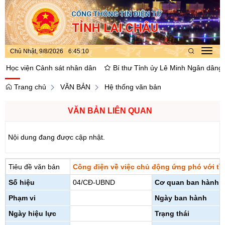
Chủ Nhật, 9/8/2026
6
:
45
:
10
Toggl
navig
Học viện Cảnh sát nhân dân
Bí thư Tỉnh ủy Lê Minh Ngân dâng hoa,
Trang chủ
VĂN BẢN
Hệ thống văn bản
VĂN BẢN LIÊN QUAN
Nội dung đang được cập nhật.
Tiêu đề văn bản
Công điện về việc chủ động ứng phó với tình
Số hiệu
04/CĐ-UBND
Cơ quan ban hành
Phạm vi
Ngày ban hành
Ngày hiệu lực
Trạng thái