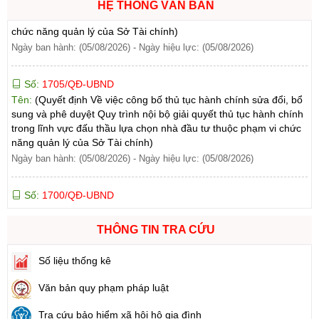
vực thành lập và hoạt động của hộ kinh doanh thuộc phạm vi
HỆ THỐNG VĂN BẢN
chức năng quản lý của Sở Tài chính)
Ngày ban hành: (05/08/2026)
-
Ngày hiệu lực: (05/08/2026)
Số:
1705/QĐ-UBND
Tên:
(Quyết định Về việc công bố thủ tục hành chính sửa đổi, bổ
sung và phê duyệt Quy trình nội bộ giải quyết thủ tục hành chính
trong lĩnh vực đấu thầu lựa chọn nhà đầu tư thuộc phạm vi chức
năng quản lý của Sở Tài chính)
Ngày ban hành: (05/08/2026)
-
Ngày hiệu lực: (05/08/2026)
Số:
1700/QĐ-UBND
Tên:
(Quyết định Về việc công bố thủ tục hành chính mới ban
hành và Phê duyệt quy trình nội bộ giải quyết lĩnh vực đăng ký
hoạt động của Ngân hàng Chính sách xã hội thuộc phạm vi chức
THÔNG TIN TRA CỨU
năng quản lý của Sở Tài chính)
Ngày ban hành: (05/08/2026)
-
Ngày hiệu lực: (05/08/2026)
Số liệu thống kê
Văn bản quy phạm pháp luật
Số:
1699/QĐ-UBND
Tên:
(Quyết định Ban hành Từ điển dữ liệu dùng chung tỉnh Lai
Tra cứu bảo hiểm xã hội hộ gia đình