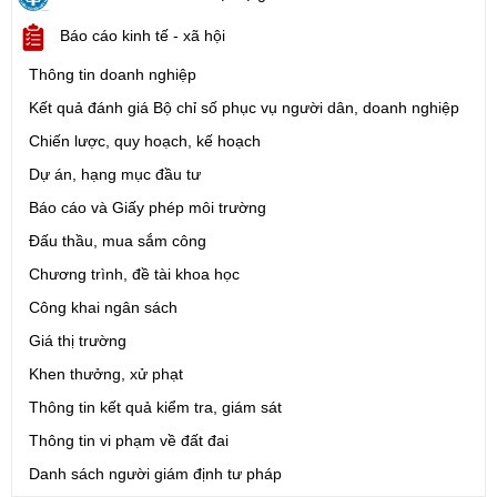
Châu (Phiên bản 1.0))
Ngày ban hành: (05/08/2026)
-
Ngày hiệu lực: (05/08/2026)
Báo cáo kinh tế - xã hội
Thông tin doanh nghiệp
Số:
1721/QĐ-UBND
Kết quả đánh giá Bộ chỉ số phục vụ người dân, doanh nghiệp
Tên:
(Quyết định Phê duyệt phương án đấu giá quyền sử dụng
đất đối với 04 thửa đất thương mại, dịch vụ năm 2026 trên địa
Chiến lược, quy hoạch, kế hoạch
bàn tỉnh Lai Châu)
Dự án, hạng mục đầu tư
Ngày ban hành: (07/08/2026)
-
Ngày hiệu lực: (07/08/2026)
Báo cáo và Giấy phép môi trường
Số:
6731/UBND-KTN
Đấu thầu, mua sắm công
Tên:
(Công văn V/v triển khai thực hiện Nghị định số
Chương trình, đề tài khoa học
303/2026/NĐ-CP ngày 01/8/2026 của Chính phủ sửa đổi, bổ
sung một số điều của Nghị định số 32/2024/NĐ-CP ngày
Công khai ngân sách
15/3/2024 của Chính phủ về quản lý, phát triển cụm công nghiệp)
Giá thị trường
Ngày ban hành: (06/08/2026)
Khen thưởng, xử phạt
Thông tin kết quả kiểm tra, giám sát
Số:
1701/QĐ-UBND
Tên:
(Quyết định Về việc công bố thủ tục hành chính được sửa
Thông tin vi phạm về đất đai
đổi, bổ sung và phê duyệt Quy trình nội bộ giải quyết trong lĩnh
Danh sách người giám định tư pháp
vực thành lập và hoạt động của hộ kinh doanh thuộc phạm vi