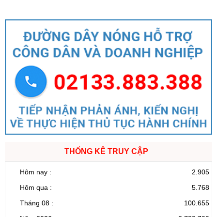
chức năng quản lý của Sở Tài chính)
Ngày ban hành: (05/08/2026)
-
Ngày hiệu lực: (05/08/2026)
Số:
1705/QĐ-UBND
Tên:
(Quyết định Về việc công bố thủ tục hành chính sửa đổi, bổ
sung và phê duyệt Quy trình nội bộ giải quyết thủ tục hành chính
trong lĩnh vực đấu thầu lựa chọn nhà đầu tư thuộc phạm vi chức
năng quản lý của Sở Tài chính)
Ngày ban hành: (05/08/2026)
-
Ngày hiệu lực: (05/08/2026)
Số:
1700/QĐ-UBND
Tên:
(Quyết định Về việc công bố thủ tục hành chính mới ban
hành và Phê duyệt quy trình nội bộ giải quyết lĩnh vực đăng ký
hoạt động của Ngân hàng Chính sách xã hội thuộc phạm vi chức
THỐNG KÊ TRUY CẬP
năng quản lý của Sở Tài chính)
Ngày ban hành: (05/08/2026)
-
Ngày hiệu lực: (05/08/2026)
Hôm nay :
2.905
Hôm qua :
5.768
Số:
1699/QĐ-UBND
Tên:
(Quyết định Ban hành Từ điển dữ liệu dùng chung tỉnh Lai
Tháng 08 :
100.655
Châu (Phiên bản 1.0))