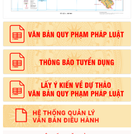
Số:
1721/QĐ-UBND
Tên:
(Quyết định Phê duyệt phương án đấu giá quyền sử dụng
đất đối với 04 thửa đất thương mại, dịch vụ năm 2026 trên địa
bàn tỉnh Lai Châu)
Ngày ban hành: (07/08/2026)
-
Ngày hiệu lực: (07/08/2026)
Số:
6731/UBND-KTN
Tên:
(Công văn V/v triển khai thực hiện Nghị định số
303/2026/NĐ-CP ngày 01/8/2026 của Chính phủ sửa đổi, bổ
sung một số điều của Nghị định số 32/2024/NĐ-CP ngày
15/3/2024 của Chính phủ về quản lý, phát triển cụm công nghiệp)
Ngày ban hành: (06/08/2026)
Số:
1701/QĐ-UBND
Tên:
(Quyết định Về việc công bố thủ tục hành chính được sửa
đổi, bổ sung và phê duyệt Quy trình nội bộ giải quyết trong lĩnh