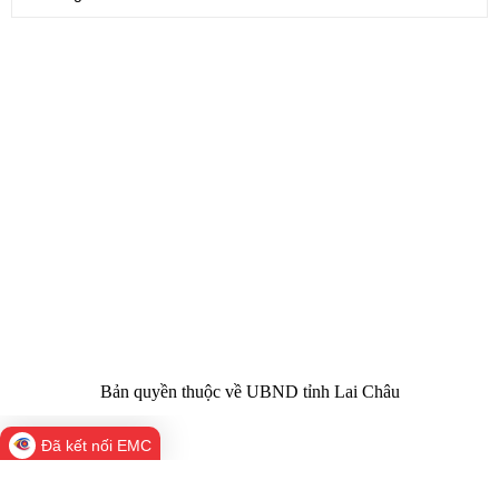
CỔNG THÔNG TIN ĐIỆN TỬ TỈNH LAI CHÂU
Cơ quan chủ
Ủy ban nhân dân tỉnh Lai Châu
quản:
31/GP-TTĐT do Sở Văn hóa, Thể thao và
Giấy phép số:
Du lịch cấp 17/4/2026
Chịu trách
Hoàng Minh Hải - Chánh Văn phòng UBND
nhiệm chính:
tỉnh Lai Châu
Trụ sở:
Tầng 1,2,3 nhà B - Trung tâm Hành chính -
Điện thoại | Fax:
Chính trị tỉnh Lai Châu
Email:
02133.876.337; 02133.876.359 |
02133.876.356
laichau@chinhphu.vn
Bản quyền thuộc về UBND tỉnh Lai Châu
Đã kết nối EMC