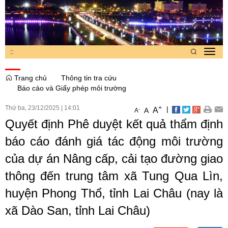
:
:
Toggl
navig
Trang chủ
Thông tin tra cứu
Báo cáo và Giấy phép môi trường
Thứ ba, 23/12/2025
|
14:01
+
|
A
-
A
A
Quyết định Phê duyệt kết quả thẩm định
báo cáo đánh giá tác động môi trường
của dự án Nâng cấp, cải tạo đường giao
thông đến trung tâm xã Tung Qua Lìn,
huyện Phong Thổ, tỉnh Lai Châu (nay là
xã Dào San, tỉnh Lai Châu)