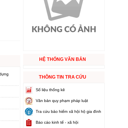
ào cuộc sống
hóa XVI và đại biểu Hội đồng nhân dân các cấp nhiệm kỳ 2026 - 2031
ng
HỆ THỐNG VĂN BẢN
g hàng Việt Nam
 dựng
THÔNG TIN TRA CỨU
Số liệu thống kê
Văn bản quy phạm pháp luật
Tra cứu bảo hiểm xã hội hộ gia đình
Báo cáo kinh tế - xã hội