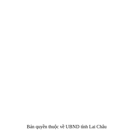
CHÂU
i Châu
óa, Thể thao và Du lịch cấp 17/4/2026
 Văn phòng UBND tỉnh Lai Châu
 tâm Hành chính - Chính trị tỉnh Lai Châu
76.359 | 02133.876.356
Bản quyền thuộc về UBND tỉnh Lai Châu