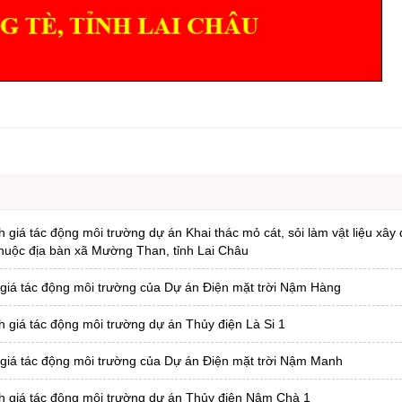
ng hợp
Giảm nghèo bền vững
Đưa nghị quyết của Đảng v
Bầu cử đại biểu Quốc hội k
Đại hội Đảng các cấp
Gia đình hạnh phúc bền vữ
An toàn thông tin
Thông tin biên giới
Người Việt Nam ưu tiên dùn
giá tác động môi trường dự án Khai thác mỏ cát, sỏi làm vật liệu xây
thuộc địa bàn xã Mường Than, tỉnh Lai Châu
Điểm báo
Phóng sự ảnh
 giá tác động môi trường của Dự án Điện mặt trời Nậm Hàng
Chuyên mục khác
 giá tác động môi trường dự án Thủy điện Là Si 1
 giá tác động môi trường của Dự án Điện mặt trời Nậm Manh
h giá tác động môi trường dự án Thủy điện Nậm Chà 1