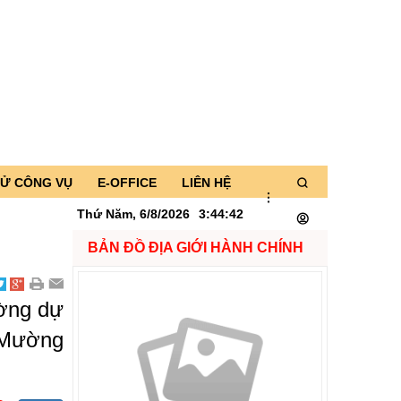
TỬ CÔNG VỤ
E-OFFICE
LIÊN HỆ
Thứ Năm, 6/8/2026
3
:
44
:
42
BẢN ĐỒ ĐỊA GIỚI HÀNH CHÍNH
ường dự
ã Mường