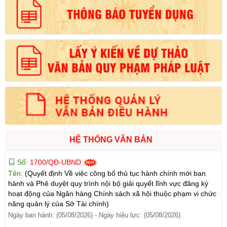
Tên:
(Quyết định Về việc công bố thủ tục hành chính được sửa
đổi, bổ sung và phê duyệt Quy trình nội bộ giải quyết trong lĩnh
vực thành lập và hoạt động của hộ kinh doanh thuộc phạm vi
chức năng quản lý của Sở Tài chính)
Ngày ban hành: (05/08/2026)
-
Ngày hiệu lực: (05/08/2026)
Số:
1705/QĐ-UBND
Tên:
(Quyết định Về việc công bố thủ tục hành chính sửa đổi, bổ
sung và phê duyệt Quy trình nội bộ giải quyết thủ tục hành chính
trong lĩnh vực đấu thầu lựa chọn nhà đầu tư thuộc phạm vi chức
năng quản lý của Sở Tài chính)
Ngày ban hành: (05/08/2026)
-
Ngày hiệu lực: (05/08/2026)
HỆ THỐNG VĂN BẢN
Số:
1700/QĐ-UBND
Tên:
(Quyết định Về việc công bố thủ tục hành chính mới ban
hành và Phê duyệt quy trình nội bộ giải quyết lĩnh vực đăng ký
hoạt động của Ngân hàng Chính sách xã hội thuộc phạm vi chức
năng quản lý của Sở Tài chính)
Ngày ban hành: (05/08/2026)
-
Ngày hiệu lực: (05/08/2026)