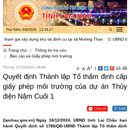
Thứ Năm, 6/8/2026
13
:
38
:
18
Toggl
navig
am gia xây dựng khu tái định cư tại xã Mường Than
UBND tỉnh Lai 
Trang chủ
Thông tin tra cứu
Báo cáo và Giấy phép môi trường
Thứ ba, 17/12/2024
|
09:56
+
|
A
-
A
A
Quyết định Thành lập Tổ thẩm định cấp
giấy phép môi trường của dự án Thủy
điện Nậm Cuổi 1
Chia sẻ
Lưu
(laichau.gov.vn)
Ngày 16/12/2024, UBND tỉnh Lai Châu ban
hành Quyết định số 1785/QĐ-UBND Thành lập Tổ thẩm định