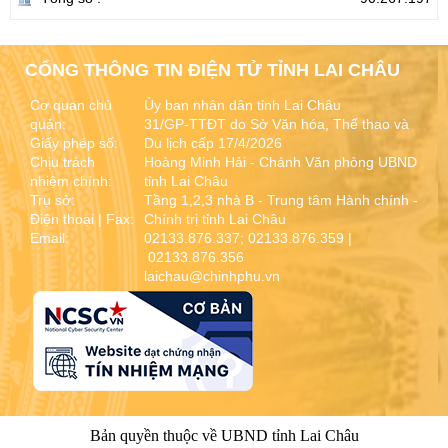
CỔNG THÔNG TIN ĐIỆN TỬ TỈNH LAI CHÂU
Cơ quan chủ
Ủy ban nhân dân tỉnh Lai Châu
quản:
31/GP-TTĐT do Sở Văn hóa, Thể thao và
Giấy phép số:
Du lịch cấp 17/4/2026
Chịu trách
Hoàng Minh Hải - Chánh Văn phòng UBND
nhiệm chính:
tỉnh Lai Châu
Trụ sở:
Tầng 1,2,3 nhà B - Trung tâm Hành chính -
Điện thoại | Fax:
Chính trị tỉnh Lai Châu
Email:
02133.876.337; 02133.876.359 |
02133.876.356
laichau@chinhphu.vn
Bản quyền thuộc về UBND tỉnh Lai Châu