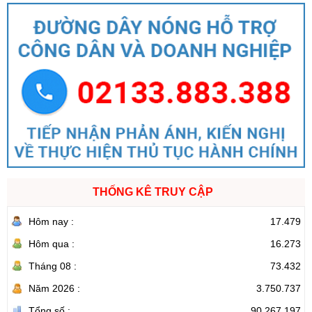
Số:
1699/QĐ-UBND
Tên:
(Quyết định Ban hành Từ điển dữ liệu dùng chung tỉnh Lai
Châu (Phiên bản 1.0))
Ngày ban hành: (05/08/2026)
-
Ngày hiệu lực: (05/08/2026)
Số:
1702/QĐ-UBND
Tên:
(Quyết định Về việc công bố thủ tục hành chính được sửa
đổi, bổ sung và phê duyệt Quy trình nội bộ giải quyết thủ tục
hành chính lĩnh vực thành lập và hoạt động của tổ hợp tác không
đăng ký thuộc phạm vi chức năng quản lý của Sở Tài chính)
Ngày ban hành: (05/08/2026)
-
Ngày hiệu lực: (05/08/2026)
THỐNG KÊ TRUY CẬP
Hôm nay :
17.479
Hôm qua :
16.273
Tháng 08 :
73.432
Năm 2026 :
3.750.737
Tổng số :
90.267.197