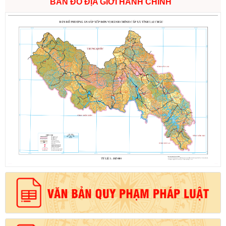
BẢN ĐỒ ĐỊA GIỚI HÀNH CHÍNH
Số:
6731/UBND-KTN
Tên:
(Công văn V/v triển khai thực hiện Nghị định số
303/2026/NĐ-CP ngày 01/8/2026 của Chính phủ sửa đổi, bổ
sung một số điều của Nghị định số 32/2024/NĐ-CP ngày
15/3/2024 của Chính phủ về quản lý, phát triển cụm công nghiệp)
Ngày ban hành: (06/08/2026)
Số:
1701/QĐ-UBND