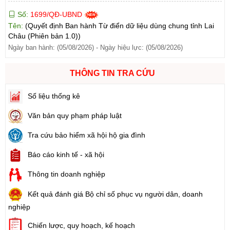
Số:
1699/QĐ-UBND
Tên:
(Quyết định Ban hành Từ điển dữ liệu dùng chung tỉnh Lai
Châu (Phiên bản 1.0))
Ngày ban hành: (05/08/2026)
-
Ngày hiệu lực: (05/08/2026)
Số:
1702/QĐ-UBND
Tên:
(Quyết định Về việc công bố thủ tục hành chính được sửa
THÔNG TIN TRA CỨU
đổi, bổ sung và phê duyệt Quy trình nội bộ giải quyết thủ tục
hành chính lĩnh vực thành lập và hoạt động của tổ hợp tác không
Số liệu thống kê
đăng ký thuộc phạm vi chức năng quản lý của Sở Tài chính)
Ngày ban hành: (05/08/2026)
-
Ngày hiệu lực: (05/08/2026)
Văn bản quy phạm pháp luật
Tra cứu bảo hiểm xã hội hộ gia đình
Số:
6731/UBND-KTN
Tên:
(Công văn V/v triển khai thực hiện Nghị định số
Báo cáo kinh tế - xã hội
303/2026/NĐ-CP ngày 01/8/2026 của Chính phủ sửa đổi, bổ
sung một số điều của Nghị định số 32/2024/NĐ-CP ngày
Thông tin doanh nghiệp
15/3/2024 của Chính phủ về quản lý, phát triển cụm công nghiệp)
Kết quả đánh giá Bộ chỉ số phục vụ người dân, doanh
Ngày ban hành: (06/08/2026)
nghiệp
Số:
1701/QĐ-UBND
Chiến lược, quy hoạch, kế hoạch