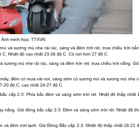
ng hợp
Giảm nghèo bền vững
Đưa nghị quyết của Đảng v
Bầu cử đại biểu Quốc hội k
Đại hội Đảng các cấp
Ảnh minh họa: TTXVN
Gia đình hạnh phúc bền vữ
 mù
và sương mù nhẹ rải rác, sáng và đêm trời rét, trưa chiều trời nắ
ộ C. Nhiệt độ cao nhất 23-26 độ C. Có nơi hơn 27 độ C.
An toàn thông tin
sương mù nhẹ rải rác, sáng và đêm trời rét, trưa chiều trời nắng. Gió
Thông tin biên giới
Người Việt Nam ưu tiên dùn
u mây, đêm có mưa vài nơi, sáng sớm có sương mù và sương mù nhẹ rả
17-20 độ C, cao nhất 24-27 độ C.
Điểm báo
bắc cấp 2-3. Phía bắc đêm và sáng sớm trời rét. Nhiệt độ thấp nhất 
Phóng sự ảnh
Chuyên mục khác
y nắng. Gió đông bắc cấp 2-3. Đêm và sáng sớm trời rét. Nhiệt độ th
à đêm trời lạnh. Gió Đông Bắc cấp 2-3. Nhiệt độ thấp nhất 18-21 đ