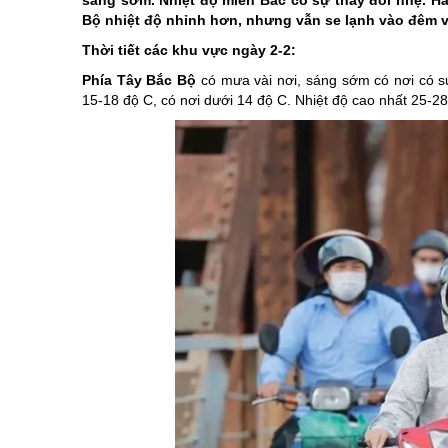
sáng sớm. Nhiệt độ miền Bắc có sự thay đổi nhẹ. Hà
Di tích
chương trình hành động của ng
Khoa học, côn
Bộ nhiệt độ nhỉnh hơn, nhưng vẫn se lạnh vào đêm v
Các dân tộc
Điểm đến-Du khách
Giới thiệu Luậ
Điểm đến - Du
Thời tiết các khu vực ngày 2-2:
Các Huyện, Thành phố thuộc tỉnh
Bảo vệ nền tảng tư tưởng củ
Cuộc thi trắc 
Văn hóa - Lễ h
Phía Tây Bắc Bộ
có mưa vài nơi, sáng sớm có nơi có sư
15-18 độ C, có nơi dưới 14 độ C. Nhiệt độ cao nhất 25-28
Tinh gọn tổ ch
Ẩm thực
Kỷ niệm 100 n
Chung tay xóa
Kỷ niệm 80 nă
Nghị quyết Đạ
Cải cách hành
Học tập và là
Xây dựng nông
Biên giới - Hải
Thi đua yêu n
An toàn giao 