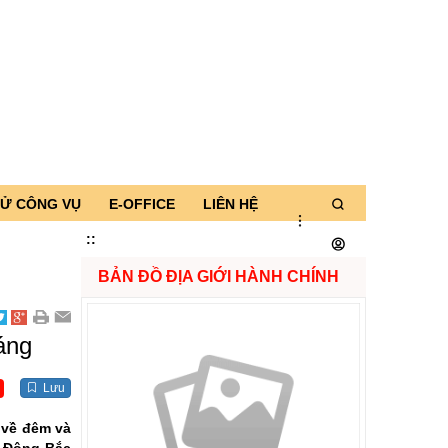
TỬ CÔNG VỤ
E-OFFICE
LIÊN HỆ
:
:
BẢN ĐỒ ĐỊA GIỚI HÀNH CHÍNH
áng
Lưu
 về đêm và