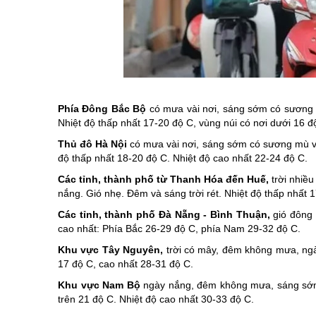
Chuyên đề tổ
Phía Đông Bắc Bộ
có mưa vài nơi, sáng sớm có
sương
Nhiệt độ thấp nhất 17-20 độ C, vùng núi có nơi dưới 16 đ
Thủ đô Hà Nội
có mưa vài nơi, sáng sớm có sương mù và 
độ thấp nhất 18-20 độ C. Nhiệt độ cao nhất 22-24 độ C.
Các tỉnh, thành phố từ Thanh Hóa đến Huế,
trời nhiề
nắng. Gió nhẹ. Đêm và sáng trời rét. Nhiệt độ thấp nhất 
Các tỉnh, thành phố Đà Nẵng - Bình Thuận,
gió đông 
cao nhất: Phía Bắc 26-29 độ C, phía Nam 29-32 độ C.
Khu vực Tây Nguyên,
trời có mây, đêm không mưa, ngà
17 độ C, cao nhất 28-31 độ C.
Khu vực Nam Bộ
ngày nắng, đêm không mưa, sáng sớm v
trên 21 độ C. Nhiệt độ cao nhất 30-33 độ C.