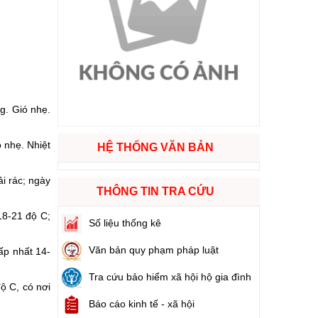
ào cuộc sống
hóa XVI và đại biểu Hội đồng nhân dân các cấp nhiệm kỳ 2026 - 2031
ng
ng. Gió nhẹ.
 nhẹ. Nhiệt
HỆ THỐNG VĂN BẢN
g hàng Việt Nam
i rác; ngày
THÔNG TIN TRA CỨU
18-21 độ C;
Số liệu thống kê
Văn bản quy phạm pháp luật
ấp nhất 14-
Tra cứu bảo hiểm xã hội hộ gia đình
ộ C, có nơi
Báo cáo kinh tế - xã hội