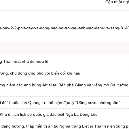
Cập nhật ng
-hom-nay-2-2-phia-tay-va-dong-bac-bo-troi-se-lanh-vao-dem-va-sang-814
ng Than mất nhà do mưa lũ
ường, chủ động ứng phó với biến đổi khí hậu
ng niệm các anh hùng liệt sĩ tại Bến phà Gianh và viếng mộ Đại tướng
hỉ đỏ” thuộc tỉnh Quảng Trị thể hiện đạo lý “Uống nước nhớ nguồn”
Khu di tích lịch sử quốc gia đặc biệt Ngã ba Đồng Lộc
dâng hương, thắp nến tri ân tại Nghĩa trang Liệt sĩ Thanh niên xung 