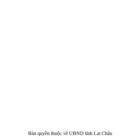
CHÂU
i Châu
óa, Thể thao và Du lịch cấp 17/4/2026
 Văn phòng UBND tỉnh Lai Châu
 tâm Hành chính - Chính trị tỉnh Lai Châu
76.359 | 02133.876.356
Bản quyền thuộc về UBND tỉnh Lai Châu