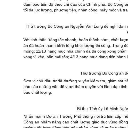
đảm bảo tiến độ theo chỉ đạo của Chính phủ, Bộ Công an,
tối đa lực lượng, phương tiện, nhân công, máy móc và tran
Thứ trưởng Bộ Công an Nguyễn Văn Long đề nghị đơn vị 
Với tinh thần “tăng tốc nhanh, hoàn thành sớm, chất lượng
án đã hoàn thành 55% tổng khối lượng thi công. Trong đó
móng; 11/13 hạng mục nhà chính đã thi công xong phần k
xong vì kèo, bắn mái tôn; 4/13 hạng mục đang tiến hành l
Thứ trưởng Bộ Công an độn
Đơn vị chủ đầu tư đã thường xuyên kiểm tra, giám sát t
báo cáo những vấn đề vượt thẩm quyền với lãnh đạo tỉnh 
bảo chất lượng.
Bí thư Tỉnh ủy Lê Minh Ngâ
Nhấn mạnh Dự án Trường Phổ thông nội trú liên cấp Ti
Công an nhằm nâng cao chất lượng giáo dục vùng đồng b
trường tốt hơn; đồng thời góp phần củng cố quốc phòng, an