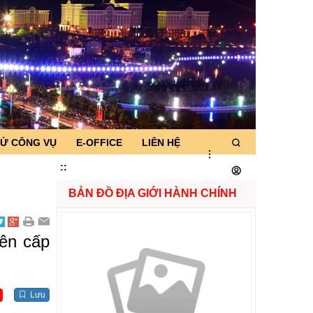
TỬ CÔNG VỤ
E-OFFICE
LIÊN HỆ
:
:
BẢN ĐỒ ĐỊA GIỚI HÀNH CHÍNH
iên cấp
Lưu