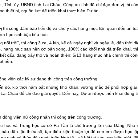
 Tỉnh ủy, UBND tỉnh Lai Châu, Công an tỉnh đã chỉ đạo đơn vị thi côn
g thiết bị, nguồn lực để triển khai thực hiện Dự án.
thi công đảm bảo tiến độ và chú ý các hạng mục liên quan đến an to
em học sinh bậc tiểu học.
 nổi trội”, thi công 3 ca, 4 kíp, kể cả ngày nghỉ và ngày lễ, đến thời 
, hạng mục san nền cơ bản xong, 100% các khối nhà đã triển khai, th
ết cấu, đang xây thô và hoàn thiện; 5/13 hạng mục nhà chính thi côn
át nền.
g viên các kỹ sư đang thi công trên công trường.
iến độ, kịp thời nắm bắt những khó khăn, vướng mắc để phối hợp giải
Lai Châu để chỉ đạo giải quyết. Đến nay, Dự án được triển khai đúng t
n động viên nữ công nhân thi công trên công trường.
ểu học và Trung học cơ sở Pa Tần là chủ trương lớn của Đảng, Nhà
ào dân tộc thiểu số, tạo điều kiện thuận lợi để con em được học tậ
 ninh và thúc đẩy phát triển kinh tế - xã hội tại khu vực biên giới, 