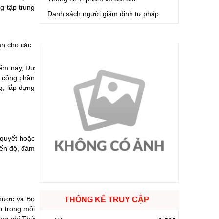
g tập trung
Danh sách người giám định tư pháp
àn cho các
điểm này, Dự
i công phần
g, lắp dựng
 quyết hoặc
iến độ, đảm
 nước và Bộ
THỐNG KÊ TRUY CẬP
p trong môi
đồng chí Thứ