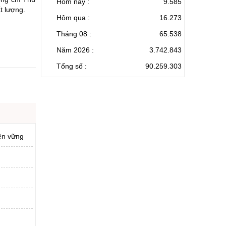
Hôm nay :
9.585
t lượng.
Hôm qua :
16.273
Tháng 08 :
65.538
Năm 2026 :
3.742.843
Tổng số :
90.259.303
bền vững