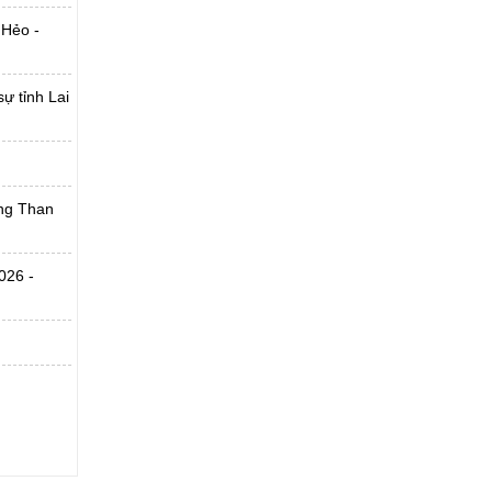
 Hẻo -
ự tỉnh Lai
ờng Than
026 -