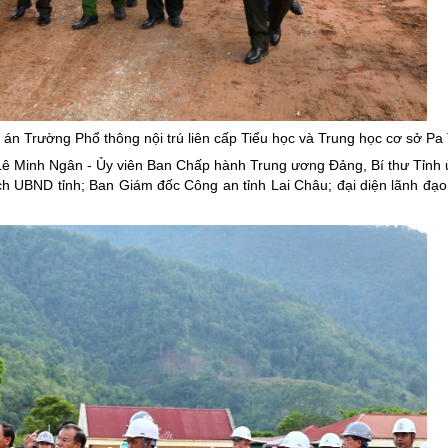
ng hợp
Giảm nghèo bền vững
Đưa nghị quyết của Đảng v
Bầu cử đại biểu Quốc hội k
Đại hội Đảng các cấp
ự án Trường Phổ thông nội trú liên cấp Tiểu học và Trung học cơ sở Pa
Gia đình hạnh phúc bền vữ
Lê Minh Ngân - Ủy viên Ban Chấp hành Trung ương Đảng, Bí thư Tỉnh ủ
An toàn thông tin
ch UBND tỉnh; Ban Giám đốc Công an tỉnh Lai Châu; đại diện lãnh đạo
Thông tin biên giới
Người Việt Nam ưu tiên dùn
Điểm báo
Phóng sự ảnh
Chuyên mục khác