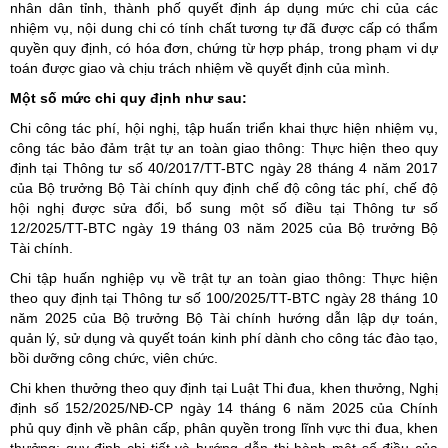
nhân dân tỉnh, thành phố quyết định áp dụng mức chi của các
nhiệm vụ, nội dung chi có tính chất tương tự đã được cấp có thẩm
quyền quy định, có hóa đơn, chứng từ hợp pháp, trong phạm vi dự
toán được giao và chịu trách nhiệm về quyết định của mình.
Một số mức chi quy định như sau:
Chi công tác phí, hội nghị, tập huấn triển khai thực hiện nhiệm vụ,
công tác bảo đảm trật tự an toàn giao thông: Thực hiện theo quy
định tại Thông tư số 40/2017/TT-BTC ngày 28 tháng 4 năm 2017
của Bộ trưởng Bộ Tài chính quy định chế độ công tác phí, chế độ
hội nghị được sửa đổi, bổ sung một số điều tại Thông tư số
12/2025/TT-BTC ngày 19 tháng 03 năm 2025 của Bộ trưởng Bộ
Tài chính.
Chi tập huấn nghiệp vụ về trật tự an toàn giao thông: Thực hiện
theo quy định tại Thông tư số 100/2025/TT-BTC ngày 28 tháng 10
năm 2025 của Bộ trưởng Bộ Tài chính hướng dẫn lập dự toán,
quản lý, sử dụng và quyết toán kinh phí dành cho công tác đào tạo,
bồi dưỡng công chức, viên chức.
Chi khen thưởng theo quy định tại Luật Thi đua, khen thưởng, Nghị
định số 152/2025/NĐ-CP ngày 14 tháng 6 năm 2025 của Chính
phủ quy định về phân cấp, phân quyền trong lĩnh vực thi đua, khen
thưởng; quy định chi tiết và hướng dẫn thi hành một số điều của