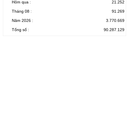
Hôm qua :
21.252
Tháng 08 :
91.269
Năm 2026 :
3.770.669
Tổng số :
90.287.129
CỔNG THÔNG TIN ĐIỆN TỬ TỈNH LAI CHÂU
Cơ quan chủ
Ủy ban nhân dân tỉnh Lai Châu
quản:
31/GP-TTĐT do Sở Văn hóa, Thể thao và
Giấy phép số:
Du lịch cấp 17/4/2026
Chịu trách
Hoàng Minh Hải - Chánh Văn phòng UBND
nhiệm chính:
tỉnh Lai Châu
Trụ sở:
Tầng 1,2,3 nhà B - Trung tâm Hành chính -
Điện thoại | Fax:
Chính trị tỉnh Lai Châu
Email:
02133.876.337; 02133.876.359 |
02133.876.356
laichau@chinhphu.vn