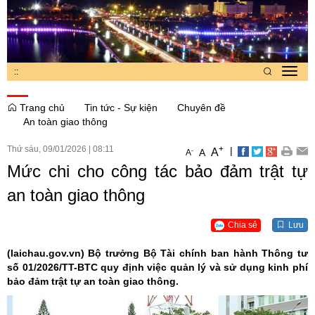
:
:
Toggl
navig
Trang chủ
Tin tức - Sự kiện
Chuyên đề
An toàn giao thông
Thứ sáu, 09/01/2026
|
08:11
+
|
A
-
A
A
Mức chi cho công tác bảo đảm trật tự
an toàn giao thông
Chia sẻ
Lưu
(laichau.gov.vn)
Bộ trưởng Bộ Tài chính ban hành Thông tư
số 01/2026/TT-BTC quy định việc quản lý và sử dụng kinh phí
bảo đảm trật tự an toàn giao thông.