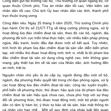
Công điện gửi Bộ trưởng các bộ, Thủ trưởng cơ quan ngang bộ, cơ
quan thuộc Chính phủ; Tòa án nhân dân tối cao; Viện kiểm sát
nhân dân tối cao; Chủ tịch Ủy ban nhân dân các tỉnh, thành phố
trực thuộc trung ương.
Công điện nêu: Ngày 25 tháng 5 năm 2020, Thủ tướng Chính phủ
ban hành Chỉ thị số 21/CT-TTg về tăng cường phòng ngừa, xử lý
hoạt động lừa đảo chiếm đoạt tài sản, theo đó các bộ, ngành, địa
phương đã tích cực triển khai thực hiện, với nhiều biện pháp phòng
ngừa, đấu tranh, bước đầu đạt được một số kết quả. Tuy nhiên,
tình hình tội phạm lừa đảo chiếm đoạt tài sản vẫn diễn biến phức
tạp, với nhiều thủ đoạn hoạt động mới, tinh vi, nhất là tội phạm lừa
đảo chiếm đoạt tài sản sử dụng công nghệ cao, trên không gian
mạng, gây thiệt hại lớn về tài sản của Nhân dân, ảnh hưởng đến
an ninh, trật tự.
Nguyên nhân chủ yếu là do cấp ủy, người đứng đầu một số bộ,
ngành, địa phương thiếu quyết liệt trong chỉ đạo phòng ngừa, xử lý
các hoạt động lừa đảo chiếm đoạt tài sản; công tác tuyên truyền,
phổ biến về phương thức, thủ đoạn, hậu quả của tội phạm lừa đảo
chiếm đoạt tài sản hiệu quả chưa cao, chưa phù hợp với sự thay
đổi về phương thức, thủ đoạn hoạt động mới; một bộ phận người
dân có tâm lý hám lợi, ý thức tự bảo vệ tài sản, bảo mật thông tin
cá nhân còn hạn chế... Một số quy định của pháp luật liên quan