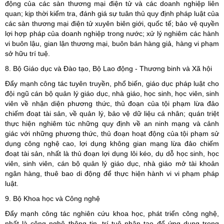
động của các sàn thương mại điện tử và các doanh nghiệp liên
quan; kịp thời kiểm tra, đánh giá sự tuân thủ quy định pháp luật của
các sàn thương mại điện tử xuyên biên giới, quốc tế; bảo vệ quyền
lợi hợp pháp của doanh nghiệp trong nước; xử lý nghiêm các hành
vi buôn lậu, gian lận thương mại, buôn bán hàng giả, hàng vi phạm
sở hữu trí tuệ.
8. Bộ Giáo dục và Đào tạo, Bộ Lao động - Thương binh và Xã hội
Đẩy mạnh công tác tuyên truyền, phổ biến, giáo dục pháp luật cho
đội ngũ cán bộ quản lý giáo dục, nhà giáo, học sinh, học viên, sinh
viên về nhận diện phương thức, thủ đoạn của tội phạm lừa đảo
chiếm đoạt tài sản, về quản lý, bảo vệ dữ liệu cá nhân; quán triệt
thực hiện nghiêm túc những quy định về an ninh mạng và cảnh
giác với những phương thức, thủ đoạn hoạt động của tội phạm sử
dụng công nghệ cao, lợi dụng không gian mạng lừa đảo chiếm
đoạt tài sản, nhất là thủ đoạn lợi dụng lôi kéo, dụ dỗ học sinh, học
viên, sinh viên, cán bộ quản lý giáo dục, nhà giáo mở tài khoản
ngân hàng, thuê bao di động để thực hiện hành vi vi phạm pháp
luật.
9. Bộ Khoa học và Công nghệ
Đẩy mạnh công tác nghiên cứu khoa học, phát triển công nghệ,
nhất là công nghệ thông tin, trí tuệ nhân tạo để ứng dụng trong