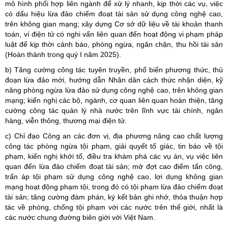
mô hình phối hợp liên ngành để xử lý nhanh, kịp thời các vụ, việc
có dấu hiệu lừa đảo chiếm đoạt tài sản sử dụng công nghệ cao,
trên không gian mạng; xây dựng Cơ sở dữ liệu về tài khoản thanh
toán, ví điện tử có nghi vấn liên quan đến hoạt động vi phạm pháp
luật để kịp thời cảnh báo, phòng ngừa, ngăn chặn, thu hồi tài sản
(Hoàn thành trong quý I năm 2025).
b) Tăng cường công tác tuyên truyền, phổ biến phương thức, thủ
đoạn lừa đảo mới, hướng dẫn Nhân dân cách thức nhận diện, kỹ
năng phòng ngừa lừa đảo sử dụng công nghệ cao, trên không gian
mạng; kiến nghị các bộ, ngành, cơ quan liên quan hoàn thiện, tăng
cường công tác quản lý nhà nước trên lĩnh vực tài chính, ngân
hàng, viễn thông, thương mại điện tử.
c) Chỉ đạo Công an các đơn vị, địa phương nâng cao chất lượng
công tác phòng ngừa tội phạm, giải quyết tố giác, tin báo về tội
phạm, kiến nghị khởi tố, điều tra khám phá các vụ án, vụ việc liên
quan đến lừa đảo chiếm đoạt tài sản; mở đợt cao điểm tấn công,
trấn áp tội phạm sử dụng công nghệ cao, lợi dụng không gian
mạng hoạt động phạm tội, trong đó có tội phạm lừa đảo chiếm đoạt
tài sản; tăng cường đàm phán, ký kết bản ghi nhớ, thỏa thuận hợp
tác về phòng, chống tội phạm với các nước trên thế giới, nhất là
các nước chung đường biên giới với Việt Nam.