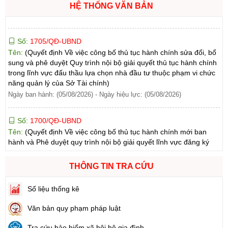
HỆ THỐNG VĂN BẢN
Số:
1705/QĐ-UBND
Tên:
(Quyết định Về việc công bố thủ tục hành chính sửa đổi, bổ
sung và phê duyệt Quy trình nội bộ giải quyết thủ tục hành chính
trong lĩnh vực đấu thầu lựa chọn nhà đầu tư thuộc phạm vi chức
năng quản lý của Sở Tài chính)
Ngày ban hành: (05/08/2026)
-
Ngày hiệu lực: (05/08/2026)
Số:
1700/QĐ-UBND
Tên:
(Quyết định Về việc công bố thủ tục hành chính mới ban
hành và Phê duyệt quy trình nội bộ giải quyết lĩnh vực đăng ký
hoạt động của Ngân hàng Chính sách xã hội thuộc phạm vi chức
năng quản lý của Sở Tài chính)
Ngày ban hành: (05/08/2026)
-
Ngày hiệu lực: (05/08/2026)
THÔNG TIN TRA CỨU
Số:
1699/QĐ-UBND
Tên:
(Quyết định Ban hành Từ điển dữ liệu dùng chung tỉnh Lai
Số liệu thống kê
Châu (Phiên bản 1.0))
Văn bản quy phạm pháp luật
Ngày ban hành: (05/08/2026)
-
Ngày hiệu lực: (05/08/2026)
Tra cứu bảo hiểm xã hội hộ gia đình