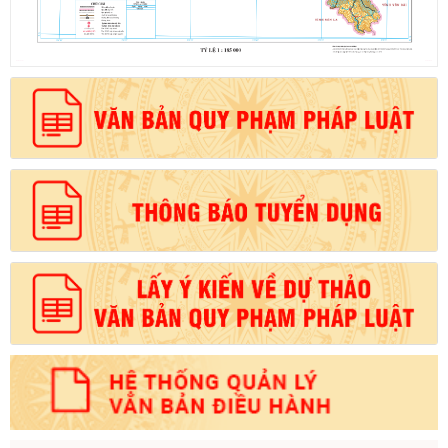
Số:
1721/QĐ-UBND
Tên:
(Quyết định Phê duyệt phương án đấu giá quyền sử dụng
đất đối với 04 thửa đất thương mại, dịch vụ năm 2026 trên địa
bàn tỉnh Lai Châu)
Ngày ban hành: (07/08/2026)
-
Ngày hiệu lực: (07/08/2026)
Số:
6731/UBND-KTN
Tên:
(Công văn V/v triển khai thực hiện Nghị định số
303/2026/NĐ-CP ngày 01/8/2026 của Chính phủ sửa đổi, bổ
sung một số điều của Nghị định số 32/2024/NĐ-CP ngày
15/3/2024 của Chính phủ về quản lý, phát triển cụm công nghiệp)
Ngày ban hành: (06/08/2026)
Số:
1701/QĐ-UBND
Tên:
(Quyết định Về việc công bố thủ tục hành chính được sửa
đổi, bổ sung và phê duyệt Quy trình nội bộ giải quyết trong lĩnh
vực thành lập và hoạt động của hộ kinh doanh thuộc phạm vi
chức năng quản lý của Sở Tài chính)
Ngày ban hành: (05/08/2026)
-
Ngày hiệu lực: (05/08/2026)