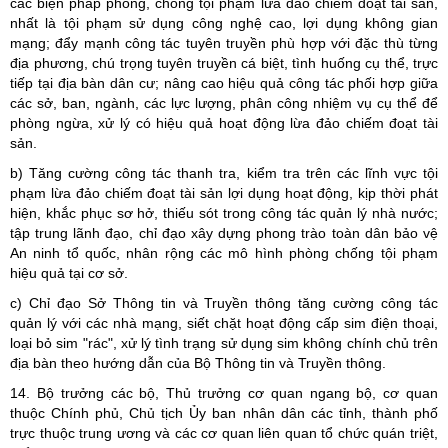
các biện pháp phòng, chống tội phạm lừa đảo chiếm đoạt tài sản,
nhất là tội phạm sử dụng công nghệ cao, lợi dụng không gian
mạng; đẩy mạnh công tác tuyên truyền phù hợp với đặc thù từng
địa phương, chú trọng tuyên truyền cá biệt, tình huống cụ thể, trực
tiếp tại địa bàn dân cư; nâng cao hiệu quả công tác phối hợp giữa
các sở, ban, ngành, các lực lượng, phân công nhiệm vụ cụ thể để
phòng ngừa, xử lý có hiệu quả hoạt động lừa đảo chiếm đoạt tài
sản.
b) Tăng cường công tác thanh tra, kiểm tra trên các lĩnh vực tội
phạm lừa đảo chiếm đoạt tài sản lợi dụng hoạt động, kịp thời phát
hiện, khắc phục sơ hở, thiếu sót trong công tác quản lý nhà nước;
tập trung lãnh đạo, chỉ đạo xây dựng phong trào toàn dân bảo vệ
An ninh tổ quốc, nhân rộng các mô hình phòng chống tội phạm
hiệu quả tại cơ sở.
c) Chỉ đạo Sở Thông tin và Truyền thông tăng cường công tác
quản lý với các nhà mạng, siết chặt hoạt động cấp sim điện thoại,
loại bỏ sim "rác", xử lý tình trạng sử dụng sim không chính chủ trên
địa bàn theo hướng dẫn của Bộ Thông tin và Truyền thông.
14. Bộ trưởng các bộ, Thủ trưởng cơ quan ngang bộ, cơ quan
thuộc Chính phủ, Chủ tịch Ủy ban nhân dân các tỉnh, thành phố
trực thuộc trung ương và các cơ quan liên quan tổ chức quán triệt,