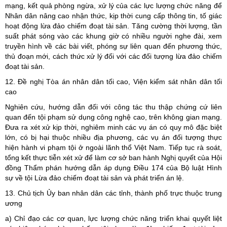
mạng, kết quả phòng ngừa, xử lý của các lực lượng chức năng để
Nhân dân nâng cao nhận thức, kịp thời cung cấp thông tin, tố giác
hoạt động lừa đảo chiếm đoạt tài sản. Tăng cường thời lượng, tần
suất phát sóng vào các khung giờ có nhiều người nghe đài, xem
truyền hình về các bài viết, phóng sự liên quan đến phương thức,
thủ đoạn mới, cách thức xử lý đối với các đối tượng lừa đảo chiếm
đoạt tài sản.
12. Đề nghị Tòa án nhân dân tối cao, Viện kiểm sát nhân dân tối
cao
Nghiên cứu, hướng dẫn đối với công tác thu thập chứng cứ liên
quan đến tội phạm sử dụng công nghệ cao, trên không gian mạng.
Đưa ra xét xử kịp thời, nghiêm minh các vụ án có quy mô đặc biệt
lớn, có bị hại thuộc nhiều địa phương, các vụ án đối tượng thực
hiện hành vi phạm tội ở ngoài lãnh thổ Việt Nam. Tiếp tục rà soát,
tổng kết thực tiễn xét xử để làm cơ sở ban hành Nghị quyết của Hội
đồng Thẩm phán hướng dẫn áp dụng Điều 174 của Bộ luật Hình
sự về tội Lừa đảo chiếm đoạt tài sản và phát triển án lệ.
13. Chủ tịch Ủy ban nhân dân các tỉnh, thành phố trực thuộc trung
ương
a) Chỉ đạo các cơ quan, lực lượng chức năng triển khai quyết liệt