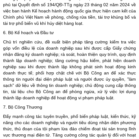
phủ tại Quyết định số 194/QĐ-TTg ngày 23 tháng 02 năm 2024 về
việc ban hành Kế hoạch hành động quốc gia thực hiện cam kết của
Chính phủ Việt Nam về phòng, chống rửa tiền, tài trợ khủng bố và
tài trợ phổ biến vũ khí hủy diệt hàng loạt.
6. Bộ Kế hoạch và Đầu tư
Chủ trì nghiên cứu, đề xuất biện pháp tăng cường kiểm tra việc
góp vốn điều lệ của doanh nghiệp sau khi được cấp Giấy chứng
nhận đăng ký doanh nghiệp; rà soát, hoàn thiện quy trình, quy định
thành lập doanh nghiệp; tăng cường hậu kiểm, phát hiện doanh
nghiệp sau khi được thành lập không phát sinh hoạt động kinh
doanh thực tế; phối hợp chặt chẽ với Bộ Công an để xác thực
thông tin người đại diện pháp luật và người được ủy quyền, "làm
sạch" dữ liệu về thông tin doanh nghiệp; chủ động cung cấp thông
tin, tài liệu cho Bộ Công an để phòng ngừa, xử lý việc lợi dụng
thành lập doanh nghiệp để hoạt động vi phạm pháp luật.
7. Bộ Công Thương
Đẩy mạnh công tác tuyên truyền, phổ biến pháp luật, kiến thức, kỹ
năng cho các doanh nghiệp và người tiêu dùng nhận diện phương
thức, thủ đoạn của tội phạm lừa đảo chiếm đoạt tài sản trong lĩnh
vực thương mại điện tử. Tăng cường công tác quản lý đối với hoạt