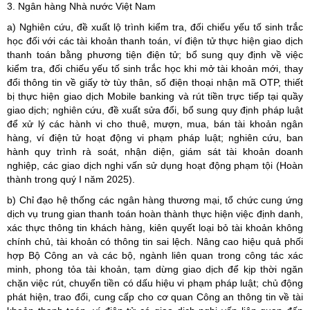
3. Ngân hàng Nhà nước Việt Nam
a) Nghiên cứu, đề xuất lộ trình kiểm tra, đối chiếu yếu tố sinh trắc
học đối với các tài khoản thanh toán, ví điện tử thực hiện giao dịch
thanh toán bằng phương tiện điện tử; bổ sung quy định về việc
kiểm tra, đối chiếu yếu tố sinh trắc học khi mở tài khoản mới, thay
đổi thông tin về giấy tờ tùy thân, số điện thoại nhận mã OTP, thiết
bị thực hiện giao dịch Mobile banking và rút tiền trực tiếp tại quầy
giao dịch; nghiên cứu, đề xuất sửa đổi, bổ sung quy định pháp luật
để xử lý các hành vi cho thuê, mượn, mua, bán tài khoản ngân
hàng, ví điện tử hoạt động vi phạm pháp luật; nghiên cứu, ban
hành quy trình rà soát, nhận diện, giám sát tài khoản doanh
nghiệp, các giao dịch nghi vấn sử dụng hoạt động phạm tội (Hoàn
thành trong quý I năm 2025).
b) Chỉ đạo hệ thống các ngân hàng thương mại, tổ chức cung ứng
dịch vụ trung gian thanh toán hoàn thành thực hiện việc định danh,
xác thực thông tin khách hàng, kiên quyết loại bỏ tài khoản không
chính chủ, tài khoản có thông tin sai lệch. Nâng cao hiệu quả phối
hợp Bộ Công an và các bộ, ngành liên quan trong công tác xác
minh, phong tỏa tài khoản, tạm dừng giao dịch để kịp thời ngăn
chặn việc rút, chuyển tiền có dấu hiệu vi phạm pháp luật; chủ động
phát hiện, trao đổi, cung cấp cho cơ quan Công an thông tin về tài