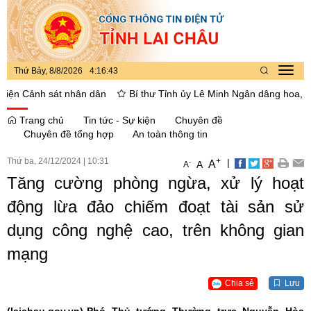
Thứ Bảy, 8/8/2026
4
:
16
:
44
Toggl
navig
Cảnh sát nhân dân
Bí thư Tỉnh ủy Lê Minh Ngân dâng hoa, thắp hươn
Trang chủ
Tin tức - Sự kiện
Chuyên đề
Chuyên đề tổng hợp
An toàn thông tin
Thứ ba, 24/12/2024
|
10:31
+
|
A
-
A
A
Tăng cường phòng ngừa, xử lý hoạt
động lừa đảo chiếm đoạt tài sản sử
dụng công nghệ cao, trên không gian
mạng
Chia sẻ
Lưu