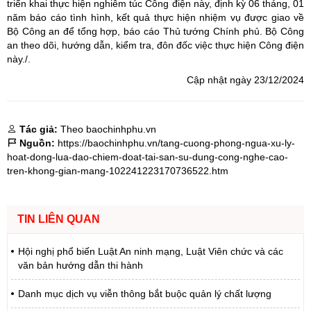
triển khai thực hiện nghiêm túc Công điện này, định kỳ 06 tháng, 01
năm báo cáo tình hình, kết quả thực hiện nhiệm vụ được giao về
Bộ Công an để tổng hợp, báo cáo Thủ tướng Chính phủ. Bộ Công
an theo dõi, hướng dẫn, kiểm tra, đôn đốc việc thực hiện Công điện
này./.
Cập nhật ngày 23/12/2024
Tác giả:
Theo baochinhphu.vn
Nguồn:
https://baochinhphu.vn/tang-cuong-phong-ngua-xu-ly-
hoat-dong-lua-dao-chiem-doat-tai-san-su-dung-cong-nghe-cao-
tren-khong-gian-mang-102241223170736522.htm
TIN LIÊN QUAN
Hội nghị phổ biến Luật An ninh mạng, Luật Viên chức và các
văn bản hướng dẫn thi hành
Danh mục dịch vụ viễn thông bắt buộc quản lý chất lượng