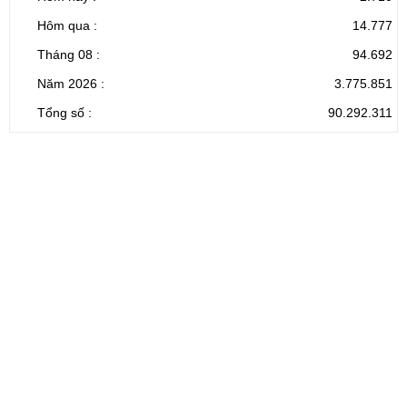
Hôm qua :
14.777
Tháng 08 :
94.692
Năm 2026 :
3.775.851
Tổng số :
90.292.311
CỔNG THÔNG TIN ĐIỆN TỬ TỈNH LAI CHÂU
Cơ quan chủ
Ủy ban nhân dân tỉnh Lai Châu
quản:
31/GP-TTĐT do Sở Văn hóa, Thể thao và
Giấy phép số:
Du lịch cấp 17/4/2026
Chịu trách
Hoàng Minh Hải - Chánh Văn phòng UBND
nhiệm chính:
tỉnh Lai Châu
Trụ sở:
Tầng 1,2,3 nhà B - Trung tâm Hành chính -
Điện thoại | Fax:
Chính trị tỉnh Lai Châu
Email:
02133.876.337; 02133.876.359 |
02133.876.356
laichau@chinhphu.vn