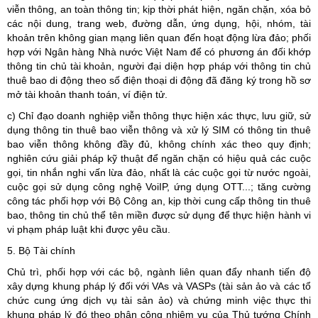
viễn thông, an toàn thông tin; kịp thời phát hiện, ngăn chặn, xóa bỏ
các nội dung, trang web, đường dẫn, ứng dụng, hội, nhóm, tài
khoản trên không gian mạng liên quan đến hoạt động lừa đảo; phối
hợp với Ngân hàng Nhà nước Việt Nam để có phương án đối khớp
thông tin chủ tài khoản, người đại diện hợp pháp với thông tin chủ
thuê bao di động theo số điện thoại di động đã đăng ký trong hồ sơ
mở tài khoản thanh toán, ví điện tử.
c) Chỉ đạo doanh nghiệp viễn thông thực hiện xác thực, lưu giữ, sử
dụng thông tin thuê bao viễn thông và xử lý SIM có thông tin thuê
bao viễn thông không đầy đủ, không chính xác theo quy định;
nghiên cứu giải pháp kỹ thuật để ngăn chặn có hiệu quả các cuộc
gọi, tin nhắn nghi vấn lừa đảo, nhất là các cuộc gọi từ nước ngoài,
cuộc gọi sử dụng công nghệ VoiIP, ứng dụng OTT...; tăng cường
công tác phối hợp với Bộ Công an, kịp thời cung cấp thông tin thuê
bao, thông tin chủ thể tên miền được sử dụng để thực hiện hành vi
vi phạm pháp luật khi được yêu cầu.
5. Bộ Tài chính
Chủ trì, phối hợp với các bộ, ngành liên quan đẩy nhanh tiến độ
xây dựng khung pháp lý đối với VAs và VASPs (tài sản ảo và các tổ
chức cung ứng dịch vụ tài sản ảo) và chứng minh việc thực thi
khung pháp lý đó theo phân công nhiệm vụ của Thủ tướng Chính