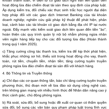
khoản thanh toán, ví điện tử có giao dịch nghi vấn liên quan đến
hoạt động lừa đảo chiếm đoạt tài sản theo quy định của pháp luật.
Áp dụng kiểm tra, đối chiếu xác thực sinh trắc học người đại diện
hợp pháp đối với các giao dịch Internet Banking của tài khoản
doanh nghiệp; nghiên cứu giải pháp kỹ thuật để phát hiện, phân
loại, cảnh báo các tài khoản có giao dịch bằng địa chỉ IP tại nước
ngoài. Đẩy mạnh việc kiểm soát giao dịch liên quan đến tiền "ảo";
hoàn thiện các quy trình quản lý nội bộ nhằm phòng ngừa nhân
viên ngân hàng tiếp tay cho các đối tượng lừa đảo (Hoàn thành
trong quý I năm 2025).
c) Tăng cường công tác thanh tra, kiểm tra để kịp thời phát hiện,
khắc phục những sơ hở, thiếu sót trong hoạt động cho vay, thanh
toán, rút tiền, chuyển tiền, nhận tiền; tăng cường tuyên truyền
phòng ngừa lừa đảo chiếm đoạt tài sản đối với khách hàng.
4. Bộ Thông tin và Truyền thông
a) Chỉ đạo các cơ quan thông tấn, báo chí tăng cường tuyên truyền
phương thức, thủ đoạn mới về lừa đảo sử dụng công nghệ cao,
trên không gian mạng với nhiều hình thức để Nhân dân nâng cao ý
thức cảnh giác, chủ động phòng ngừa.
b) Rà soát, sửa đổi, bổ sung hoặc đề xuất cơ quan có thẩm quyền
sửa đổi, bổ sung các văn bản quy phạm pháp luật trong lĩnh vực