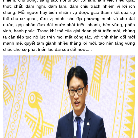
nhiệm, chủ động, sáng tạo; nói đi đôi với làm, làm việc hiệu quả,
thực chất; dám nghĩ, dám làm, dám chịu trách nhiệm vì lợi ích
chung. Mỗi người hãy biến nhiệm vụ được giao thành kết quả cụ
thể cho cơ quan, đơn vị mình, cho địa phương mình và cho đất
nước; góp phần đưa đất nước phát triển nhanh, bền vững, phồn
vinh, hạnh phúc. Trong khí thế của giai đoạn phát triển mới, chúng
ta cần tiếp tục nỗ lực trên mọi mặt công tác, với tinh thần đổi mới
mạnh mẽ, quyết tâm giành nhiều thắng lợi mới, tạo nền tảng vững
chắc cho sự phát triển lâu dài của đất nước…