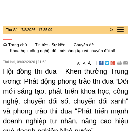
Thứ Sáu, 7/8/2026
17
:
35
:
10
Toggl
navig
Trang chủ
Tin tức - Sự kiện
Chuyên đề
Khoa học, công nghệ, đổi mới sáng tạo và chuyển đổi số
Thứ hai, 09/02/2026
|
11:53
+
|
A
-
A
A
Hội đồng thi đua - Khen thưởng Trung
ương: Phát động phong trào thi đua “Đổi
mới sáng tạo, phát triển khoa học, công
nghệ, chuyển đổi số, chuyển đổi xanh”
và phong trào thi đua “Phát triển mạnh
doanh nghiệp tư nhân, nâng cao hiệu
quả doanh nghiệp Nhà nước”