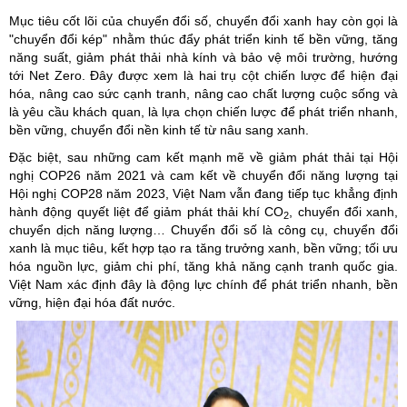
Mục tiêu cốt lõi của chuyển đổi số, chuyển đổi xanh hay còn gọi là
"chuyển đổi kép" nhằm thúc đẩy phát triển kinh tế bền vững, tăng
năng suất, giảm phát thải nhà kính và bảo vệ môi trường, hướng
tới Net Zero. Đây được xem là hai trụ cột chiến lược để hiện đại
hóa, nâng cao sức cạnh tranh, nâng cao chất lượng cuộc sống và
là yêu cầu khách quan, là lựa chọn chiến lược để phát triển nhanh,
bền vững, chuyển đổi nền kinh tế từ nâu sang xanh.
Đặc biệt, sau những cam kết mạnh mẽ về giảm phát thải tại Hội
nghị COP26 năm 2021 và cam kết về chuyển đổi năng lượng tại
Hội nghị COP28 năm 2023, Việt Nam vẫn đang tiếp tục khẳng định
hành động quyết liệt để giảm phát thải khí CO
, chuyển đổi xanh,
2
chuyển dịch năng lượng… Chuyển đổi số là công cụ, chuyển đổi
xanh là mục tiêu, kết hợp tạo ra tăng trưởng xanh, bền vững; tối ưu
hóa nguồn lực, giảm chi phí, tăng khả năng cạnh tranh quốc gia.
Việt Nam xác định đây là động lực chính để phát triển nhanh, bền
vững, hiện đại hóa đất nước.