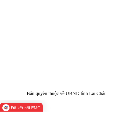
CỔNG THÔNG TIN ĐIỆN TỬ TỈNH LAI CHÂU
Cơ quan chủ
Ủy ban nhân dân tỉnh Lai Châu
quản:
31/GP-TTĐT do Sở Văn hóa, Thể thao và
Giấy phép số:
Du lịch cấp 17/4/2026
Chịu trách
Hoàng Minh Hải - Chánh Văn phòng UBND
nhiệm chính:
tỉnh Lai Châu
Trụ sở:
Tầng 1,2,3 nhà B - Trung tâm Hành chính -
Điện thoại | Fax:
Chính trị tỉnh Lai Châu
Email:
02133.876.337; 02133.876.359 |
02133.876.356
laichau@chinhphu.vn
Bản quyền thuộc về UBND tỉnh Lai Châu
Đã kết nối EMC