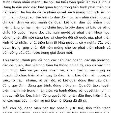
Minh Chính nhấn mạnh: Đại hội Đại biểu toàn quốc lần thứ XIV của
Đảng là dấu mốc đặc biệt quan trọng trong tiến trình phát triển của
đất nước. Đại hội đã đề ra nhiều quyết sách mang tính lịch sử, có
tính hành động cao, thể hiện tư duy đổi mới, tầm nhìn chiến lược, ý
chí kiên định và sức mạnh đại đoàn kết toàn dân tộc nhằm thực
hiện thắng lợi hai nhiệm vụ chiến lược là xây dựng và bảo vệ vững
chắc Tổ quốc. Trong đó, các nghị quyết về phát triển khoa học,
công nghệ, đổi mới sáng tạo và chuyển đổi số quốc gia; phát triển
kinh tế tư nhân; phát triển kinh tế Nhà nước… có ý nghĩa đặc biệt
quan trọng, góp phần đặt nền móng cho sự phát triển nhanh và
bền vững của đất nước trong giai đoạn mới.
Thủ tướng Chính phủ đề nghị các cấp, các ngành, các địa phương,
các cơ quan, đơn vị trong toàn hệ thống chính trị, căn cứ vào tình
hình thực tiễn và yêu cầu nhiệm vụ, khẩn trương xây dựng kế
hoạch, tổ chức triển khai ngay từ đầu năm, bảo đảm rõ người, rõ
việc, rõ trách nhiệm, rõ tiến độ, rõ kết quả; đồng thời bảo đảm
đúng quy định, đúng quy trình, đúng thời gian. Qua đó, tạo chuyển
biến mạnh mẽ trong nhận thức và hành động, với quyết tâm chính
trị cao, nỗ lực lớn, hành động quyết liệt, phấn đấu thực hiện thắng
lợi các mục tiêu, nhiệm vụ mà Đại hội Đảng đã đề ra.
Mỗi cán bộ, đảng viên tiếp tục phát huy trí tuệ, tinh thần trách