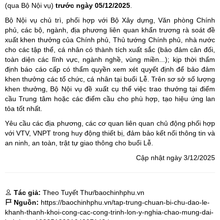
(qua Bộ Nội vụ)
trước ngày 05/12/2025
.
Bộ Nội vụ chủ trì, phối hợp với Bộ Xây dựng, Văn phòng Chính
phủ, các bộ, ngành, địa phương liên quan khẩn trương rà soát đề
xuất khen thưởng của Chính phủ, Thủ tướng Chính phủ, nhà nước
cho các tập thể, cá nhân có thành tích xuất sắc (bảo đảm cân đối,
toàn diện các lĩnh vực, ngành nghề, vùng miền...); kịp thời thẩm
định báo cáo cấp có thẩm quyền xem xét quyết định để bảo đảm
khen thưởng các tổ chức, cá nhân tại buổi Lễ. Trên sơ sở số lượng
khen thưởng, Bộ Nội vụ đề xuất cụ thể việc trao thưởng tại điểm
cầu Trung tâm hoặc các điểm cầu cho phù hợp, tạo hiệu ứng lan
tỏa tốt nhất.
Yêu cầu các địa phương, các cơ quan liên quan chủ động phối hợp
với VTV, VNPT trong huy động thiết bị, đảm bảo kết nối thông tin và
an ninh, an toàn, trật tự giao thông cho buổi Lễ.
Cập nhật ngày 3/12/2025
Tác giả:
Theo Tuyết Thư/baochinhphu.vn
Nguồn:
https://baochinhphu.vn/tap-trung-chuan-bi-chu-dao-le-
khanh-thanh-khoi-cong-cac-cong-trinh-lon-y-nghia-chao-mung-dai-