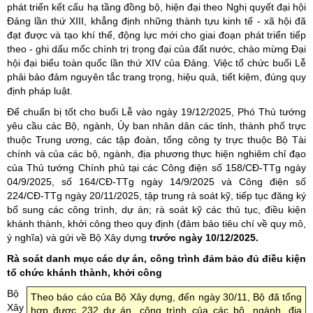
phát triển kết cấu hạ tầng đồng bộ, hiện đại theo Nghị quyết đại hội
Đảng lần thứ XIII, khẳng định những thành tựu kinh tế - xã hội đã
đạt được và tạo khí thế, động lực mới cho giai đoạn phát triển tiếp
theo - ghi dấu mốc chính trị trọng đại của đất nước, chào mừng Đại
hội đại biểu toàn quốc lần thứ XIV của Đảng. Việc tổ chức buổi Lễ
phải bảo đảm nguyên tắc trang trọng, hiệu quả, tiết kiệm, đúng quy
định pháp luật.
Để chuẩn bị tốt cho buổi Lễ vào ngày 19/12/2025, Phó Thủ tướng
yêu cầu các Bộ, ngành, Ủy ban nhân dân các tỉnh, thành phố trực
thuộc Trung ương, các tập đoàn, tổng công ty trực thuộc Bộ Tài
chính và của các bộ, ngành, địa phương thực hiện nghiêm chỉ đạo
của Thủ tướng Chính phủ tại các Công điện số 158/CĐ-TTg ngày
04/9/2025, số 164/CĐ-TTg ngày 14/9/2025 và Công điện số
224/CĐ-TTg ngày 20/11/2025, tập trung rà soát kỹ, tiếp tục đăng ký
bổ sung các công trình, dự án; rà soát kỹ các thủ tục, điều kiện
khánh thành, khởi công theo quy định (đảm bảo tiêu chí về quy mô,
ý nghĩa) và gửi về Bộ Xây dựng
trước ngày 10/12/2025.
Rà soát danh mục các dự án, công trình đảm bảo
đủ
điều kiện
tổ chức khánh thành, khởi công
Bộ
Theo báo cáo của Bộ Xây dựng, đến ngày 30/11, Bộ đã tổng
Xây
hợp được 232 dự án, công trình của các bộ, ngành, địa