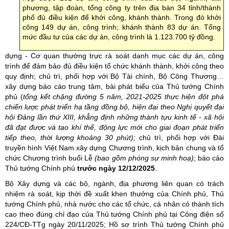
phương, tập đoàn, tổng công ty trên địa bàn 34 tỉnh/thành
phố đủ điều kiện để khởi công, khánh thành. Trong đó khởi
công 149 dự án, công trình; khánh thành 83 dự án. Tổng
mức đầu tư của các dự án, công trình là 1.123.700 tỷ đồng.
dựng - Cơ quan thường trực rà soát danh mục các dự án, công
trình để đảm bảo đủ điều kiện tổ chức khánh thành, khởi công theo
quy định; chủ trì, phối hợp với Bộ Tài chính, Bộ Công Thương…
xây dựng báo cáo trung tâm, bài phát biểu của Thủ tướng Chính
phủ (
tổng kết chặng đường 5 năm
,
2021-2025
thực hiện đột phá
chiến lược phát triển hạ tầng đồng bộ, hiện đại theo Nghị quyết đại
hội Đảng lần thứ XIII, khẳng định những thành tựu kinh tế - xã hội
đã đạt được và tạo khí thế, động lực mới cho giai đoạn phát triển
tiếp theo
, thời lượng khoảng
30 phút)
;
chủ trì, phối hợp với Đài
truyền hình Việt Nam xây dựng Chương trình, kịch bản chung và tổ
chức Chương trình buổi Lễ
(bao gồm phóng sự minh hoạ)
; báo cáo
Thủ tướng Chính phủ
trước ngày 12/12/2025
.
Bộ Xây dựng và các bộ, ngành, địa phương liên quan có trách
nhiệm rà soát, kịp thời đề xuất khen thưởng của Chính phủ, Thủ
tướng Chính phủ, nhà nước cho các tổ chức, cá nhân có thành tích
cao theo đúng chỉ đạo của Thủ tướng Chính phủ tại Công điện số
224/CĐ-TTg ngày 20/11/2025; Hồ sơ trình Thủ tướng Chính phủ