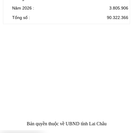
Năm 2026 :
3.805.906
Tổng số :
90.322.366
CỔNG THÔNG TIN ĐIỆN TỬ TỈNH LAI CHÂU
Cơ quan chủ
Ủy ban nhân dân tỉnh Lai Châu
quản:
31/GP-TTĐT do Sở Văn hóa, Thể thao và
Giấy phép số:
Du lịch cấp 17/4/2026
Chịu trách
Hoàng Minh Hải - Chánh Văn phòng UBND
nhiệm chính:
tỉnh Lai Châu
Trụ sở:
Tầng 1,2,3 nhà B - Trung tâm Hành chính -
Điện thoại | Fax:
Chính trị tỉnh Lai Châu
Email:
02133.876.337; 02133.876.359 |
02133.876.356
laichau@chinhphu.vn
Bản quyền thuộc về UBND tỉnh Lai Châu