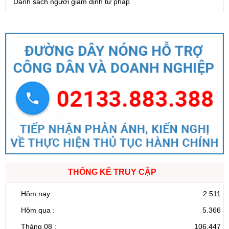
Danh sách người giám định tư pháp
THỐNG KÊ TRUY CẬP
Hôm nay :
2.511
Hôm qua :
5.366
Tháng 08 :
106.447