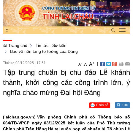
:
:
Toggl
navig
Trang chủ
Tin tức - Sự kiện
Bảo vệ nền tảng tư tưởng của Đảng
Thứ tư, 03/12/2025
|
17:51
+
|
A
-
A
A
Tập trung chuẩn bị chu đáo Lễ khánh
thành, khởi công các công trình lớn, ý
nghĩa chào mừng Đại hội Đảng
Chia sẻ
Lưu
(laichau.gov.vn)
Văn phòng Chính phủ có Thông báo số
664/TB-VPCP ngày 03/12/2025 kết luận của Phó Thủ tướng
Chính phủ Trần Hồng Hà tại cuộc họp về chuẩn bị Tổ chức Lễ