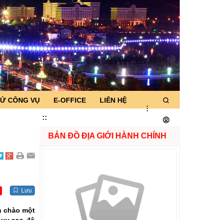
TỬ CÔNG VỤ
E-OFFICE
LIÊN HỆ
:
:
BẢN ĐỒ ĐỊA GIỚI HÀNH CHÍNH
Lưu
n chào một