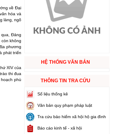
ướng về Đại
 văn hóa và
ào cuộc sống
g làng, ngõ
hóa XVI và đại biểu Hội đồng nhân dân các cấp nhiệm kỳ 2026 - 2031
m qua, Đảng
ù còn không
ng
 địa phương
 phát triển
HỆ THỐNG VĂN BẢN
thứ XIV của
rào thi đua
g hàng Việt Nam
ế hoạch phù
THÔNG TIN TRA CỨU
Số liệu thống kê
Văn bản quy phạm pháp luật
Tra cứu bảo hiểm xã hội hộ gia đình
Báo cáo kinh tế - xã hội