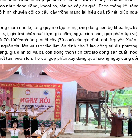
 cao như: dong riềng, khoai sọ, sắn và cây ăn quả. Theo thống kê, tổn
 hình chuyển đổi cơ cấu cây trồng mang lại hiệu quả rõ nét, giúp ngư
ướng giảm nhỏ lẻ, tăng quy mô tập trung, ứng dụng tiến bộ khoa học kỹ 
trại, gia trại chăn nuôi lợn, gia cầm, ngựa sinh sản, góp phần tạo việ
từ 70-100/con/năm), nuôi cầy (70 con) của gia đình anh Nguyễn Xuân
 nguồn thu lớn và tạo việc làm ổn định cho 3 lao động tại địa phươn
ảng, gia đình tôi và bà con trong thôn tích cực lao động sản xuất, học
quyết tâm vươn lên. Từ đó, góp phần xây dựng quê hương ngày càng đổi