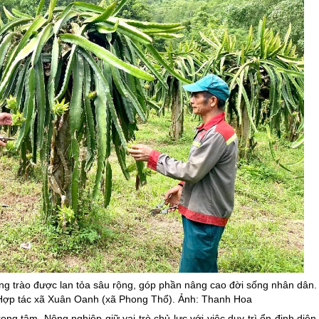
ong trào được lan tỏa sâu rộng, góp phần nâng cao đời sống nhân dân.
 Hợp tác xã Xuân Oanh (xã Phong Thổ). Ảnh: Thanh Hoa
rọng tâm. Nông nghiệp giữ vai trò chủ lực với việc duy trì ổn định diện