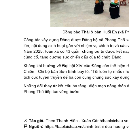
Đồng bào Thái ở bản
Huổi
Én (xã Ph
Công tác xây dựng Đảng được Đảng bộ xã Phong Thổ xác
lên; nội dung sinh hoạt gắn với nhiệm vụ chính trị và các 
Năm 2025, toàn xã có 43 quần chúng ưu tú được kết nạp
củng cố, tăng cường sức chiến đấu của tổ chức Đảng.
Không khí hướng về Đại hội XIV của Đảng còn thể hiện r
Chiến - Chi bộ bản Sơn Bình bày tỏ: “Tôi luôn tự nhắc n
tích cực tuyên truyền để bà con cùng chung sức xây dựng
Những đổi thay từ kết cấu hạ tầng, diện mạo nông thôn đ
Phong Thổ tiếp tục vững bước.
Tác giả:
Theo Thanh Hiền - Xuân Cảnh/baolaichau.vn
Nguồn:
https://baolaichau.vn/chinh-tri/thi-dua-huong