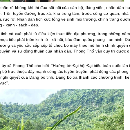
ng hợp
Giảm nghèo bền vững
ận rõ không khí thi đua sôi nổi của cán bộ, đảng viên, nhân dân h
ố. Trên tuyến đường trục xã, khu trung tâm, trước cổng cơ quan, nhà
Đưa nghị quyết của Đảng v
, rực rỡ. Nhân dân tích cực tổng vệ sinh môi trường, chỉnh trang đườn
Bầu cử đại biểu Quốc hội k
 - xanh - sạch - đẹp.
tỉnh và xuất phát từ điều kiện thực tiễn địa phương, trong những nă
Đại hội Đảng các cấp
 mục tiêu phát triển kinh tế - xã hội, bảo đảm quốc phòng - an ninh. D
Gia đình hạnh phúc bền vữ
hị trường và yêu cầu sắp xếp tổ chức bộ máy theo mô hình chính quyền
nh quyền và sự đồng thuận của nhân dân, Phong Thổ vẫn duy trì được đà
An toàn thông tin
Thông tin biên giới
y xã Phong Thổ cho biết: “Hướng tới Đại hội Đại biểu toàn quốc lần 
g bộ trực thuộc đẩy mạnh công tác tuyên truyền, phát động các phong t
Người Việt Nam ưu tiên dùn
a nghị quyết của Đảng bộ tỉnh, Đảng bộ xã thành các chương trình, k
Điểm báo
 vực”.
Phóng sự ảnh
Chuyên mục khác