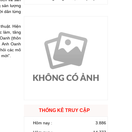
g sản lượng
ời dân từng
thuật. Hiện
c làm, tăng
 Oanh (thôn
g. Anh Oanh
 hỏi các mô
 mới”.
THỐNG KÊ TRUY CẬP
Hôm nay :
3.886