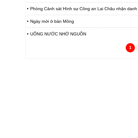
Phòng Cảnh sát Hình sự Công an Lai Châu nhận danh 
Ngày mới ở bản Mông
UỐNG NƯỚC NHỚ NGUỒN
1
CỔNG THÔNG TIN ĐIỆN TỬ TỈNH LAI 
Cơ quan chủ quản:
Ủy ban nhân dân tỉnh La
Giấy phép số:
31/GP-TTĐT do Sở Văn h
Chịu trách nhiệm chính:
Hoàng Minh Hải - Chánh
Trụ sở:
Tầng 1,2,3 nhà B - Trung
Điện thoại | Fax:
02133.876.337; 02133.8
Email:
laichau@chinhphu.vn