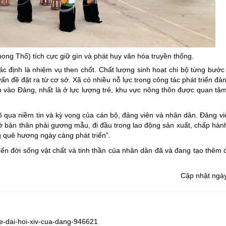
ong Thổ) tích cực giữ gìn và phát huy văn hóa truyền thống.
 định là nhiệm vụ then chốt. Chất lượng sinh hoạt chi bộ từng bướ
vấn đề đặt ra từ cơ sở. Xã có nhiều nỗ lực trong công tác phát triển đả
 vào Đảng, nhất là ở lực lượng trẻ, khu vực nông thôn được quan tâ
õ qua niềm tin và kỳ vọng của cán bộ, đảng viên và nhân dân. Đảng v
hở bản thân phải gương mẫu, đi đầu trong lao động sản xuất, chấp hành
 quê hương ngày càng phát triển”.
ến đời sống vật chất và tinh thần của nhân dân đã và đang tạo thêm 
Cập nhật ngà
-ve-dai-hoi-xiv-cua-dang-946621