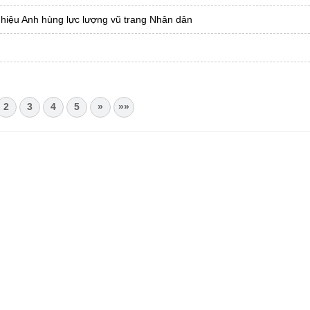
hiệu Anh hùng lực lượng vũ trang Nhân dân
2
3
4
5
»
»»
CHÂU
i Châu
óa, Thể thao và Du lịch cấp 17/4/2026
 Văn phòng UBND tỉnh Lai Châu
 tâm Hành chính - Chính trị tỉnh Lai Châu
76.359 | 02133.876.356