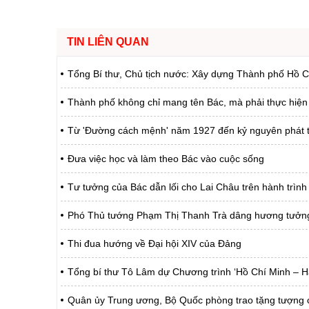
TIN LIÊN QUAN
Tổng Bí thư, Chủ tịch nước: Xây dựng Thành phố Hồ Ch
Thành phố không chỉ mang tên Bác, mà phải thực hi
Từ 'Đường cách mệnh' năm 1927 đến kỷ nguyên phát t
Đưa việc học và làm theo Bác vào cuộc sống
Tư tưởng của Bác dẫn lối cho Lai Châu trên hành trình
Phó Thủ tướng Phạm Thị Thanh Trà dâng hương tưởng n
Thi đua hướng về Đại hội XIV của Đảng
Tổng bí thư Tô Lâm dự Chương trình ‘Hồ Chí Minh – Hà
Quân ủy Trung ương, Bộ Quốc phòng trao tặng tượng c