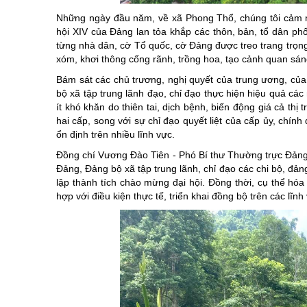
Chuyên đề tổ
Những ngày đầu năm, về xã Phong Thổ, chúng tôi cảm nh
hội XIV của Đảng lan tỏa khắp các thôn, bản, tổ dân ph
từng nhà dân, cờ Tổ quốc, cờ Đảng được treo trang trọng
xóm, khơi thông cống rãnh, trồng hoa, tạo cảnh quan sáng
Bám sát các chủ trương, nghị quyết của trung ương, của 
bộ xã tập trung lãnh đạo, chỉ đạo thực hiện hiệu quả các
ít khó khăn do thiên tai, dịch bệnh, biến động giá cả t
hai cấp, song với sự chỉ đạo quyết liệt của cấp ủy, chí
ổn định trên nhiều lĩnh vực.
Đồng chí Vương Đào Tiên - Phó Bí thư Thường trực Đảng ủ
Đảng, Đảng bộ xã tập trung lãnh, chỉ đạo các chi bộ, đản
lập thành tích chào mừng đại hội. Đồng thời, cụ thể hó
hợp với điều kiện thực tế, triển khai đồng bộ trên các lĩnh