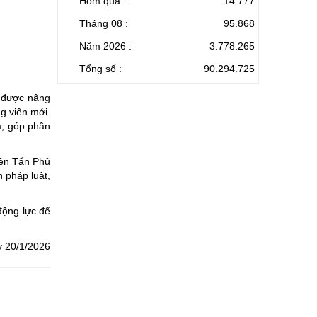
Hôm qua :
14.777
Tháng 08 :
95.868
Năm 2026 :
3.778.265
Tổng số :
90.294.725
c được nâng
ng viên mới.
m, góp phần
iên Tẩn Phủ
 pháp luật,
động lực để
y 20/1/2026