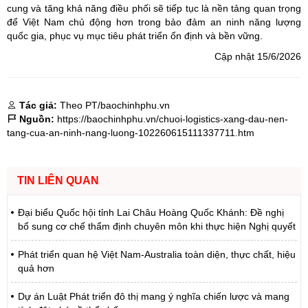
cung và tăng khả năng điều phối sẽ tiếp tục là nền tảng quan trọng
để Việt Nam chủ động hơn trong bảo đảm an ninh năng lượng
quốc gia, phục vụ mục tiêu phát triển ổn định và bền vững.
Cập nhật 15/6/2026
Tác giả:
Theo PT/baochinhphu.vn
Nguồn:
https://baochinhphu.vn/chuoi-logistics-xang-dau-nen-
tang-cua-an-ninh-nang-luong-102260615111337711.htm
TIN LIÊN QUAN
Đại biểu Quốc hội tỉnh Lai Châu Hoàng Quốc Khánh: Đề nghị
bổ sung cơ chế thẩm định chuyên môn khi thực hiện Nghị quyết
Phát triển quan hệ Việt Nam-Australia toàn diện, thực chất, hiệu
quả hơn
Dự án Luật Phát triển đô thị mang ý nghĩa chiến lược và mang