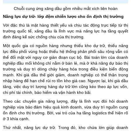
Chuỗi cung ứng xăng dầu gồm nhiều mắt xích liên hoàn
Năng lực dự trữ- lớp đệm chiến lược cho ổn định thị trường
Với đặc thù là mặt hàng thiết yếu và chịu tác động trực tiếp từ thị
trường quốc tế, xăng dầu là lĩnh vực mà năng lực hạ tầng quyết
định đáng kể sức chống chịu của thị trường.
Một quốc gia có nguồn hàng nhưng thiếu kho dự trữ, thiếu năng
lực điều phối vùng hoặc thiếu hệ thống phân phối sâu rộng vẫn có
thể đối mặt với nguy cơ gián đoạn cục bộ. Bài toán lớn của doanh
nghiệp đầu mối không chỉ nằm ở bán lẻ, mà ở khả năng dự báo thị
trường và duy trì dòng chảy hàng hóa trong điều kiện biến động
mạnh. Khi giá dầu thế giới giảm, doanh nghiệp có thể thận trọng
nhập hàng để hạn chế rủi ro tồn kho giá cao. Ngược lại, khi giá dầu
tăng, việc duy trì lượng hàng dự trữ lớn cũng kéo theo áp lực vốn,
chi phí tài chính, bảo hiểm và vận hành kho bãi.
Theo các chuyên gia năng lượng, đây là lĩnh vực đòi hỏi doanh
nghiệp vừa bảo đảm hiệu quả kinh doanh, vừa duy trì nguồn cung
ổn định cho thị trường. Bởi, vai trò của hạ tầng logistics thể hiện rõ
ở 3 khía cạnh.
Thứ nhất, năng lực dự trữ. Trong đó, kho chứa lớn giúp doanh