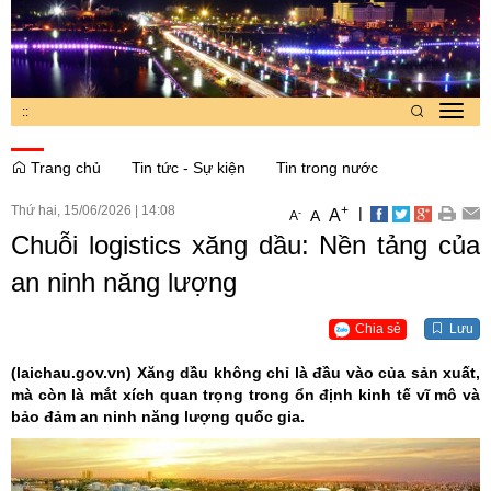
:
:
Toggl
navig
Trang chủ
Tin tức - Sự kiện
Tin trong nước
Thứ hai, 15/06/2026
|
14:08
+
|
A
-
A
A
Chuỗi logistics xăng dầu: Nền tảng của
an ninh năng lượng
Chia sẻ
Lưu
(laichau.gov.vn)
Xăng dầu không chỉ là đầu vào của sản xuất,
mà còn là mắt xích quan trọng trong ổn định kinh tế vĩ mô và
bảo đảm an ninh năng lượng quốc gia.