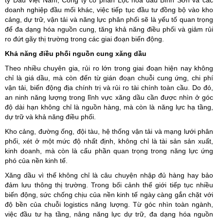
ty Dầu Việt Nam, Công ty cổ phần Lọc hóa dầu Bình Sơn và các
doanh nghiệp đầu mối khác, việc tiếp tục đầu tư đồng bộ vào kho
cảng, dự trữ, vận tải và năng lực phân phối sẽ là yếu tố quan trọng
để đa dạng hóa nguồn cung, tăng khả năng điều phối và giảm rủi
ro đứt gãy thị trường trong các giai đoạn biến động.
Khả năng điều phối nguồn cung xăng dầu
Theo nhiều chuyên gia, rủi ro lớn trong giai đoạn hiện nay không
chỉ là giá dầu, mà còn đến từ gián đoạn chuỗi cung ứng, chi phí
vận tải, biến động địa chính trị và rủi ro tài chính toàn cầu. Do đó,
an ninh năng lượng trong lĩnh vực xăng dầu cần được nhìn ở góc
độ dài hạn không chỉ là nguồn hàng, mà còn là năng lực hạ tầng,
dự trữ và khả năng điều phối.
Kho cảng, đường ống, đội tàu, hệ thống vận tải và mạng lưới phân
phối, xét ở một mức độ nhất định, không chỉ là tài sản sản xuất,
kinh doanh, mà còn là cấu phần quan trọng trong năng lực ứng
phó của nền kinh tế.
Xăng dầu vì thế không chỉ là câu chuyện nhập đủ hàng hay bảo
đảm lưu thông thị trường. Trong bối cảnh thế giới tiếp tục nhiều
biến động, sức chống chịu của nền kinh tế ngày càng gắn chặt với
độ bền của chuỗi logistics năng lượng. Từ góc nhìn toàn ngành,
việc đầu tư hạ tầng, nâng năng lực dự trữ, đa dạng hóa nguồn