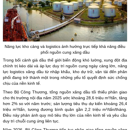
Năng lực kho cảng và
logistics
ảnh hưởng trực tiếp khả năng điều
phối nguồn cung xăng dầu
Trong bối cảnh giá dầu thế giới biến động khó lường, xung đột địa
chính trị kéo dài và áp lực duy trì nguồn cung ngày càng lớn, năng
lực logistics xăng dầu từ nhập khẩu, kho dự trữ, vận tải đến phân
phối đang trở thành một trong những yếu tố quyết định sức chống
chịu của nền kinh tế.
Theo Bộ Công Thương, tổng nguồn xăng dầu tối thiểu phân giao
cho thị trường nội địa năm 2025 ước khoảng 28,6 triệu m³/tấn, tăng
hơn 2% so với năm trước; sản lượng tiêu thụ dự kiến khoảng 26,4
triệu m³/tấn, tương đương bình quân gần 2,2 triệu m³/tấn/tháng.
Điều này phản ánh quy mô tiêu thụ lớn của nền kinh tế và yêu cầu
duy trì chuỗi cung ứng liên tục.
Năm 2026, Bộ Công Thương tiếp tục phân giao tổng nguồn xăng