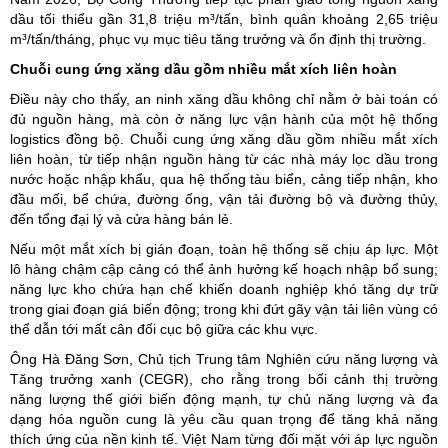
dầu tối thiểu gần 31,8 triệu m³/tấn, bình quân khoảng 2,65 triệu
m³/tấn/tháng, phục vụ mục tiêu tăng trưởng và ổn định thị trường.
Chuỗi cung ứng xăng dầu gồm nhiều mắt xích liên hoàn
Điều này cho thấy, an ninh xăng dầu không chỉ nằm ở bài toán có
đủ nguồn hàng, mà còn ở năng lực vận hành của một hệ thống
logistics đồng bộ. Chuỗi cung ứng xăng dầu gồm nhiều mắt xích
liên hoàn, từ tiếp nhận nguồn hàng từ các nhà máy lọc dầu trong
nước hoặc nhập khẩu, qua hệ thống tàu biển, cảng tiếp nhận, kho
đầu mối, bể chứa, đường ống, vận tải đường bộ và đường thủy,
đến tổng đại lý và cửa hàng bán lẻ.
Nếu một mắt xích bị gián đoạn, toàn hệ thống sẽ chịu áp lực. Một
lô hàng chậm cập cảng có thể ảnh hưởng kế hoạch nhập bổ sung;
năng lực kho chứa hạn chế khiến doanh nghiệp khó tăng dự trữ
trong giai đoạn giá biến động; trong khi đứt gãy vận tải liên vùng có
thể dẫn tới mất cân đối cục bộ giữa các khu vực.
Ông Hà Đăng Sơn, Chủ tịch Trung tâm Nghiên cứu năng lượng và
Tăng trưởng xanh (CEGR), cho rằng trong bối cảnh thị trường
năng lượng thế giới biến động mạnh, tự chủ năng lượng và đa
dạng hóa nguồn cung là yêu cầu quan trọng để tăng khả năng
thích ứng của nền kinh tế. Việt Nam từng đối mặt với áp lực nguồn