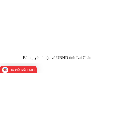
Giấy phép số:
Du lịch cấp 17/4/2026
Chịu trách
Hoàng Minh Hải - Chánh Văn phòng UBND
nhiệm chính:
tỉnh Lai Châu
Trụ sở:
Tầng 1,2,3 nhà B - Trung tâm Hành chính -
Điện thoại | Fax:
Chính trị tỉnh Lai Châu
Email:
02133.876.337; 02133.876.359 |
02133.876.356
laichau@chinhphu.vn
Bản quyền thuộc về UBND tỉnh Lai Châu
Đã kết nối EMC