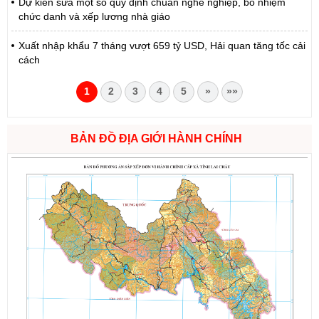
Dự kiến sửa một số quy định chuẩn nghề nghiệp, bổ nhiệm
chức danh và xếp lương nhà giáo
Xuất nhập khẩu 7 tháng vượt 659 tỷ USD, Hải quan tăng tốc cải
cách
1
2
3
4
5
»
»»
BẢN ĐỒ ĐỊA GIỚI HÀNH CHÍNH