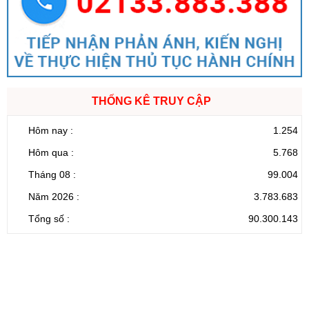
THỐNG KÊ TRUY CẬP
Hôm nay :
1.254
Hôm qua :
5.768
Tháng 08 :
99.004
Năm 2026 :
3.783.683
Tổng số :
90.300.143
CỔNG THÔNG TIN ĐIỆN TỬ TỈNH LAI CHÂU
Cơ quan chủ
Ủy ban nhân dân tỉnh Lai Châu
quản:
31/GP-TTĐT do Sở Văn hóa, Thể thao và