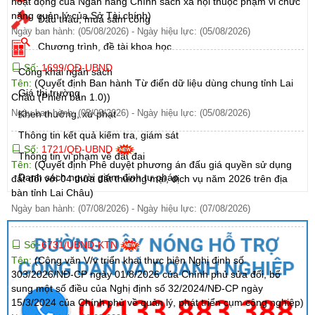
hoạt động của Ngân hàng Chính sách xã hội thuộc phạm vi chức
năng quản lý của Sở Tài chính)
Đấu thầu, mua sắm công
Ngày ban hành: (05/08/2026)
-
Ngày hiệu lực: (05/08/2026)
Chương trình, đề tài khoa học
Số:
1699/QĐ-UBND
Công khai ngân sách
Tên:
(Quyết định Ban hành Từ điển dữ liệu dùng chung tỉnh Lai
Giá thị trường
Châu (Phiên bản 1.0))
Ngày ban hành: (05/08/2026)
-
Ngày hiệu lực: (05/08/2026)
Khen thưởng, xử phạt
Thông tin kết quả kiểm tra, giám sát
Số:
1721/QĐ-UBND
Thông tin vi phạm về đất đai
Tên:
(Quyết định Phê duyệt phương án đấu giá quyền sử dụng
Danh sách người giám định tư pháp
đất đối với 04 thửa đất thương mại, dịch vụ năm 2026 trên địa
bàn tỉnh Lai Châu)
Ngày ban hành: (07/08/2026)
-
Ngày hiệu lực: (07/08/2026)
Số:
6731/UBND-KTN
Tên:
(Công văn V/v triển khai thực hiện Nghị định số
303/2026/NĐ-CP ngày 01/8/2026 của Chính phủ sửa đổi, bổ
sung một số điều của Nghị định số 32/2024/NĐ-CP ngày
15/3/2024 của Chính phủ về quản lý, phát triển cụm công nghiệp)