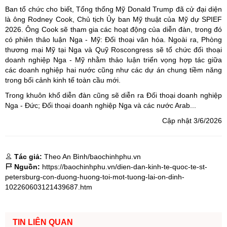
Ban tổ chức cho biết, Tổng thống Mỹ Donald Trump đã cử đại diện
là ông Rodney Cook, Chủ tịch Ủy ban Mỹ thuật của Mỹ dự SPIEF
2026. Ông Cook sẽ tham gia các hoạt động của diễn đàn, trong đó
có phiên thảo luận Nga - Mỹ: Đối thoại văn hóa. Ngoài ra, Phòng
thương mại Mỹ tại Nga và Quỹ Roscongress sẽ tổ chức đối thoại
doanh nghiệp Nga - Mỹ nhằm thảo luận triển vọng hợp tác giữa
các doanh nghiệp hai nước cũng như các dự án chung tiềm năng
trong bối cảnh kinh tế toàn cầu mới.
Trong khuôn khổ diễn đàn cũng sẽ diễn ra Đối thoại doanh nghiệp
Nga - Đức; Đối thoại doanh nghiệp Nga và các nước Arab...
Cập nhật 3/6/2026
Tác giả:
Theo An Bình/baochinhphu.vn
Nguồn:
https://baochinhphu.vn/dien-dan-kinh-te-quoc-te-st-
petersburg-con-duong-huong-toi-mot-tuong-lai-on-dinh-
102260603121439687.htm
TIN LIÊN QUAN