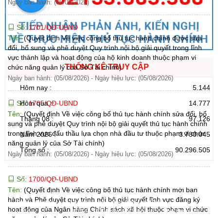
Ngày ban hành: (06/08/2026)
Số:
1701/QĐ-UBND
Tên:
(Quyết định Về việc công bố thủ tục hành chính được sửa
đổi, bổ sung và phê duyệt Quy trình nội bộ giải quyết trong lĩnh
vực thành lập và hoạt động của hộ kinh doanh thuộc phạm vi
THỐNG KÊ TRUY CẬP
chức năng quản lý của Sở Tài chính)
Ngày ban hành: (05/08/2026)
-
Ngày hiệu lực: (05/08/2026)
Hôm nay :
5.144
Số:
1705/QĐ-UBND
Hôm qua :
14.777
Tên:
(Quyết định Về việc công bố thủ tục hành chính sửa đổi, bổ
Tháng 08 :
97.126
sung và phê duyệt Quy trình nội bộ giải quyết thủ tục hành chính
trong lĩnh vực đấu thầu lựa chọn nhà đầu tư thuộc phạm vi chức
Năm 2026 :
3.780.045
năng quản lý của Sở Tài chính)
Tổng số :
90.296.505
Ngày ban hành: (05/08/2026)
-
Ngày hiệu lực: (05/08/2026)
Số:
1700/QĐ-UBND
CỔNG THÔNG TIN ĐIỆN TỬ TỈNH LAI CHÂU
Tên:
(Quyết định Về việc công bố thủ tục hành chính mới ban
hành và Phê duyệt quy trình nội bộ giải quyết lĩnh vực đăng ký
Cơ quan chủ
Ủy ban nhân dân tỉnh Lai Châu
hoạt động của Ngân hàng Chính sách xã hội thuộc phạm vi chức
quản:
31/GP-TTĐT do Sở Văn hóa, Thể thao và