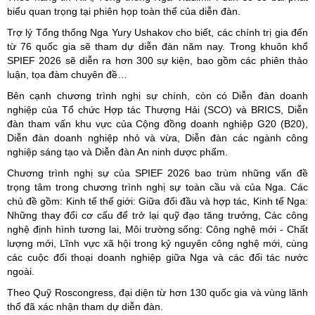
biểu quan trọng tại phiên họp toàn thể của diễn đàn.
Trợ lý Tổng thống Nga Yury Ushakov cho biết, các chính trị gia đến
từ 76 quốc gia sẽ tham dự diễn đàn năm nay. Trong khuôn khổ
SPIEF 2026 sẽ diễn ra hơn 300 sự kiện, bao gồm các phiên thảo
luận, tọa đàm chuyên đề…
Bên cạnh chương trình nghị sự chính, còn có Diễn đàn doanh
nghiệp của Tổ chức Hợp tác Thượng Hải (SCO) và BRICS, Diễn
đàn tham vấn khu vực của Cộng đồng doanh nghiệp G20 (B20),
Diễn đàn doanh nghiệp nhỏ và vừa, Diễn đàn các ngành công
nghiệp sáng tạo và Diễn đàn An ninh dược phẩm.
Chương trình nghị sự của SPIEF 2026 bao trùm những vấn đề
trọng tâm trong chương trình nghị sự toàn cầu và của Nga. Các
chủ đề gồm: Kinh tế thế giới: Giữa đối đầu và hợp tác, Kinh tế Nga:
Những thay đổi cơ cấu để trở lại quỹ đạo tăng trưởng, Các công
nghệ định hình tương lai, Môi trường sống: Công nghệ mới - Chất
lượng mới, Lĩnh vực xã hội trong kỷ nguyên công nghệ mới, cùng
các cuộc đối thoại doanh nghiệp giữa Nga và các đối tác nước
ngoài.
Theo Quỹ Roscongress, đại diện từ hơn 130 quốc gia và vùng lãnh
thổ đã xác nhận tham dự diễn đàn.