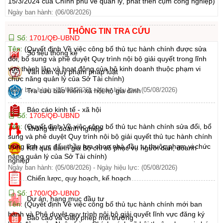
15/3/2024 của Chính phủ về quản lý, phát triển cụm công nghiệp)
Ngày ban hành: (06/08/2026)
THÔNG TIN TRA CỨU
Số:
1701/QĐ-UBND
Tên:
(Quyết định Về việc công bố thủ tục hành chính được sửa
Số liệu thống kê
đổi, bổ sung và phê duyệt Quy trình nội bộ giải quyết trong lĩnh
vực thành lập và hoạt động của hộ kinh doanh thuộc phạm vi
Văn bản quy phạm pháp luật
chức năng quản lý của Sở Tài chính)
Ngày ban hành: (05/08/2026)
-
Ngày hiệu lực: (05/08/2026)
Tra cứu bảo hiểm xã hội hộ gia đình
Báo cáo kinh tế - xã hội
Số:
1705/QĐ-UBND
Tên:
(Quyết định Về việc công bố thủ tục hành chính sửa đổi, bổ
Thông tin doanh nghiệp
sung và phê duyệt Quy trình nội bộ giải quyết thủ tục hành chính
trong lĩnh vực đấu thầu lựa chọn nhà đầu tư thuộc phạm vi chức
Kết quả đánh giá Bộ chỉ số phục vụ người dân, doanh
năng quản lý của Sở Tài chính)
nghiệp
Ngày ban hành: (05/08/2026)
-
Ngày hiệu lực: (05/08/2026)
Chiến lược, quy hoạch, kế hoạch
Số:
1700/QĐ-UBND
Dự án, hạng mục đầu tư
Tên:
(Quyết định Về việc công bố thủ tục hành chính mới ban
hành và Phê duyệt quy trình nội bộ giải quyết lĩnh vực đăng ký
Báo cáo và Giấy phép môi trường