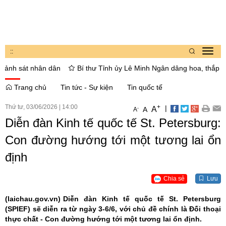
:
:
Toggl
navig
 sát nhân dân
Bí thư Tỉnh ủy Lê Minh Ngân dâng hoa, thắp hương t
Trang chủ
Tin tức - Sự kiện
Tin quốc tế
Thứ tư, 03/06/2026
|
14:00
+
|
A
-
A
A
Diễn đàn Kinh tế quốc tế St. Petersburg:
Con đường hướng tới một tương lai ổn
định
Chia sẻ
Lưu
(laichau.gov.vn)
Diễn đàn Kinh tế quốc tế St. Petersburg
(SPIEF) sẽ diễn ra từ ngày 3-6/6, với chủ đề chính là Đối thoại
thực chất - Con đường hướng tới một tương lai ổn định.