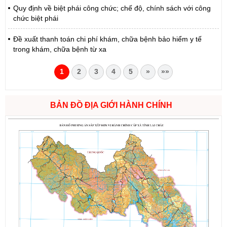
Quy định về biệt phái công chức; chế độ, chính sách với công
chức biệt phái
Đề xuất thanh toán chi phí khám, chữa bệnh bảo hiểm y tế
trong khám, chữa bệnh từ xa
1
2
3
4
5
»
»»
BẢN ĐỒ ĐỊA GIỚI HÀNH CHÍNH
Số:
6731/UBND-KTN
Tên:
(Công văn V/v triển khai thực hiện Nghị định số
303/2026/NĐ-CP ngày 01/8/2026 của Chính phủ sửa đổi, bổ
sung một số điều của Nghị định số 32/2024/NĐ-CP ngày
15/3/2024 của Chính phủ về quản lý, phát triển cụm công nghiệp)