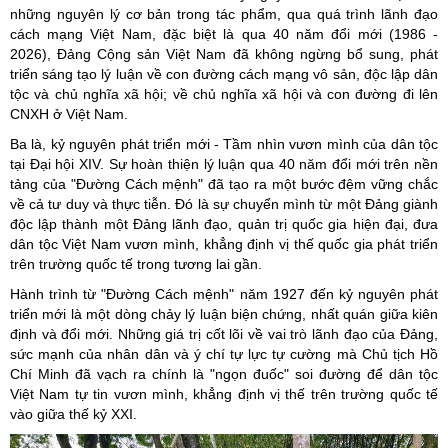
những nguyên lý cơ bản trong tác phẩm, qua quá trình lãnh đạo
cách mạng Việt Nam, đặc biệt là qua 40 năm đổi mới (1986 -
2026), Đảng Cộng sản Việt Nam đã không ngừng bổ sung, phát
triển sáng tạo lý luận về con đường cách mạng vô sản, độc lập dân
tộc và chủ nghĩa xã hội; về chủ nghĩa xã hội và con đường đi lên
CNXH ở Việt Nam.
Ba là, kỷ nguyên phát triển mới - Tầm nhìn vươn mình của dân tộc
tại Đại hội XIV. Sự hoàn thiện lý luận qua 40 năm đổi mới trên nền
tảng của "Đường Cách mệnh" đã tạo ra một bước đệm vững chắc
về cả tư duy và thực tiễn. Đó là sự chuyển mình từ một Đảng giành
độc lập thành một Đảng lãnh đạo, quản trị quốc gia hiện đại, đưa
dân tộc Việt Nam vươn mình, khẳng định vị thế quốc gia phát triển
trên trường quốc tế trong tương lai gần.
Hành trình từ "Đường Cách mệnh" năm 1927 đến kỷ nguyên phát
triển mới là một dòng chảy lý luận biện chứng, nhất quán giữa kiên
định và đổi mới. Những giá trị cốt lõi về vai trò lãnh đạo của Đảng,
sức mạnh của nhân dân và ý chí tự lực tự cường mà Chủ tịch Hồ
Chí Minh đã vạch ra chính là "ngọn đuốc" soi đường để dân tộc
Việt Nam tự tin vươn mình, khẳng định vị thế trên trường quốc tế
vào giữa thế kỷ XXI.