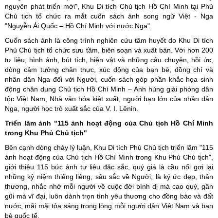
nguyên phát triển mới", Khu Di tích Chủ tịch Hồ Chí Minh tại Phủ
Chủ tịch tổ chức ra mắt cuốn sách ảnh song ngữ Việt - Nga
"Nguyễn Ái Quốc – Hồ Chí Minh với nước Nga".
Cuốn sách ảnh là công trình nghiên cứu tâm huyết do Khu Di tích
Phủ Chủ tịch tổ chức sưu tầm, biên soạn và xuất bản. Với hơn 200
tư liệu, hình ảnh, bút tích, hiện vật và những câu chuyện, hồi ức,
dòng cảm tưởng chân thực, xúc động của bạn bè, đồng chí và
nhân dân Nga đối với Người, cuốn sách góp phần khắc họa sinh
động chân dung Chủ tịch Hồ Chí Minh – Anh hùng giải phóng dân
tộc Việt Nam, Nhà văn hóa kiệt xuất, người bạn lớn của nhân dân
Nga, người học trò xuất sắc của V. I. Lênin.
Triển lãm ảnh "115 ảnh hoạt động của Chủ tịch Hồ Chí Minh
trong Khu Phủ Chủ tịch"
Bên cạnh dòng chảy lý luận, Khu Di tích Phủ Chủ tịch triển lãm "115
ảnh hoạt động của Chủ tịch Hồ Chí Minh trong Khu Phủ Chủ tịch",
giới thiệu 115 bức ảnh tư liệu đặc sắc, quý giá là cầu nối gợi lại
những kỷ niệm thiêng liêng, sâu sắc về Người; là ký ức đẹp, thân
thương, nhắc nhở mỗi người về cuộc đời bình dị mà cao quý, gần
gũi mà vĩ đại, luôn dành trọn tình yêu thương cho đồng bào và đất
nước, mãi mãi tỏa sáng trong lòng mỗi người dân Việt Nam và bạn
bè quốc tế.