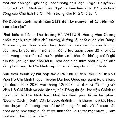
mới của dân tộc"; giới thiệu sách song ngữ Việt – Nga "Nguyễn Ái
Quốc – Hồ Chí Minh với nước Nga" và triển lãm ảnh "115 ảnh hoạt
động của Chủ tịch Hồ Chí Minh trong Khu Phủ Chủ tịch".
Từ Đường cách mệnh năm 1927 đến kỷ nguyên phát triển mới
của dân tộc"
Phát biểu chỉ đạo, Thứ trưởng Bộ VHTT&DL Hoàng Đạo Cương
nhấn mạnh, thực hiện chủ trương, đường lối nhất quán của Đảng,
Nhà nước, văn hoá là nền tảng tinh thần của xã hội, vừa là mục
tiêu, vừa là sức mạnh nội sinh, động lực quan trọng để khơi dậy
khát vọng phát triển đất nước phồn vinh, bảo tồn không chỉ là giữ
gìn nguyên vẹn mà phải tối ưu hóa các hình thức phát huy để ánh
sáng tư tưởng Hồ Chí Minh tiếp tục soi đường cho chúng ta đi.
Sau thỏa thuận ký kết hợp tác giữa Khu Di tích Phủ Chủ tịch và
Viện Hồ Chí Minh thuộc Trường Đại học Quốc gia Saint Petersburg
giai đoạn 2025-2030 vào tháng 12/2025, hai đơn vị đã cùng với
Viện Hồ Chí Minh và các lãnh tụ của Đảng thuộc Học viện Chính trị
quốc gia Hồ Chí Minh triển khai hội thảo quốc tế về tác phẩm
"Đường Cách mệnh". Đây là bước đi định hình khung hợp tác khoa
học chuyên sâu trong trao đổi tư liệu, nghiên cứu và tổ chức các
hoạt động học thuật quốc tế với tinh thần "đi trước một bước", "làm
một việc, được nhiều việc".