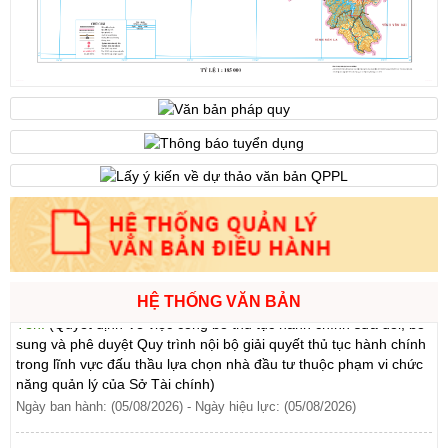
Ngày ban hành: (06/08/2026)
Số:
1701/QĐ-UBND
Tên:
(Quyết định Về việc công bố thủ tục hành chính được sửa
đổi, bổ sung và phê duyệt Quy trình nội bộ giải quyết trong lĩnh
vực thành lập và hoạt động của hộ kinh doanh thuộc phạm vi
chức năng quản lý của Sở Tài chính)
Ngày ban hành: (05/08/2026)
-
Ngày hiệu lực: (05/08/2026)
Số:
1705/QĐ-UBND
Tên:
(Quyết định Về việc công bố thủ tục hành chính sửa đổi, bổ
sung và phê duyệt Quy trình nội bộ giải quyết thủ tục hành chính
HỆ THỐNG VĂN BẢN
trong lĩnh vực đấu thầu lựa chọn nhà đầu tư thuộc phạm vi chức
năng quản lý của Sở Tài chính)
Ngày ban hành: (05/08/2026)
-
Ngày hiệu lực: (05/08/2026)
Số:
1700/QĐ-UBND