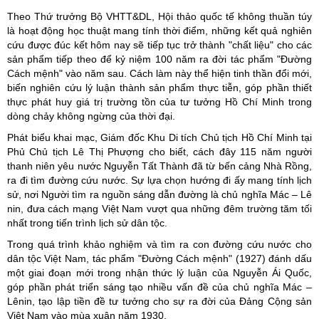
Theo Thứ trưởng Bộ VHTT&DL, Hội thảo quốc tế không thuần túy
là hoạt động học thuật mang tính thời điểm, những kết quả nghiên
cứu được đúc kết hôm nay sẽ tiếp tục trở thành "chất liệu" cho các
sản phẩm tiếp theo để kỷ niệm 100 năm ra đời tác phẩm "Đường
Cách mệnh" vào năm sau. Cách làm này thể hiện tinh thần đổi mới,
biến nghiên cứu lý luận thành sản phẩm thực tiễn, góp phần thiết
thực phát huy giá trị trường tồn của tư tưởng Hồ Chí Minh trong
dòng chảy không ngừng của thời đại.
Phát biểu khai mạc, Giám đốc Khu Di tích Chủ tịch Hồ Chí Minh tại
Phủ Chủ tịch Lê Thị Phượng cho biết, cách đây 115 năm người
thanh niên yêu nước Nguyễn Tất Thành đã từ bến cảng Nhà Rồng,
ra đi tìm đường cứu nước. Sự lựa chọn hướng đi ấy mang tính lịch
sử, nơi Người tìm ra nguồn sáng dẫn đường là chủ nghĩa Mác – Lê
nin, đưa cách mạng Việt Nam vượt qua những đêm trường tăm tối
nhất trong tiến trình lịch sử dân tộc.
Trong quá trình khảo nghiệm và tìm ra con đường cứu nước cho
dân tộc Việt Nam, tác phẩm "Đường Cách mệnh" (1927) đánh dấu
một giai đoạn mới trong nhận thức lý luận của Nguyễn Ái Quốc,
góp phần phát triển sáng tạo nhiều vấn đề của chủ nghĩa Mác –
Lênin, tạo lập tiền đề tư tưởng cho sự ra đời của Đảng Cộng sản
Việt Nam vào mùa xuân năm 1930.