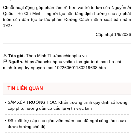
Chuỗi hoạt động góp phần làm rõ hơn vai trò to lớn của Nguyễn Ái
Quốc - Hồ Chí Minh – người tạo nền tảng định hướng cho sự phát
triển của dân tộc từ tác phẩm Đường Cách mệnh xuất bản năm
1927.
Cập nhật 1/6/2026
Tác giả:
Theo Minh Thư/baochinhphu.vn
Nguồn:
https://baochinhphu.vn/lan-toa-gia-tri-di-san-ho-chi-
minh-trong-ky-nguyen-moi-102260601180219638.htm
TIN LIÊN QUAN
SẮP XẾP TRƯỜNG HỌC: Khẩn trương trình quy định số lượng
cấp phó, hướng dẫn cơ cấu lại vị trí việc làm
Đề xuất trợ cấp cho giáo viên mầm non đã nghỉ công tác chưa
được hưởng chế độ