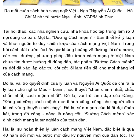
Ra mắt cuốn sách ảnh song ngữ Việt - Nga "Nguyễn Ái Quốc – Hồ
Chí Minh với nước Nga". Ảnh: VGP/Minh Thư
Tại hội thảo, các nhà nghiên cứu, nhà khoa học tập trung làm rõ 3
nội dung cơ bản. Một là, "Đường Cách mệnh" - Bản thiết kế lý luận
và khởi nguồn tư duy chiến lược của cách mạng Việt Nam. Trong
bối cảnh đất nước lúc bấy giờ khủng hoảng về đường lối cứu nước,
các con đường, phương pháp đấu tranh cách mạng ở Việt Nam
chưa tìm được hướng đi đúng đắn, tác phẩm "Đường Cách mệnh"
ra đời đã xác lập các trụ cột cốt lõi làm tiền đề cho mọi thắng lợi
của cách mạng.
Đó là, vai trò quyết định của lý luận và Nguyễn Ái Quốc đã chỉ ra là
lý luận chủ nghĩa Mác – Lênin, học thuyết "chân chính nhất, chắc
chắn nhất, cách mệnh nhất". Đó là, vai trò lãnh đạo của Đảng:
"Đảng có vững cách mệnh mới thành công, cũng như người cầm
lái có vững thuyền mới chạy". Đó là, sức mạnh của khối đại đoàn
kết, trong đó công - nông là nòng cốt. "Đường Cách mệnh" xác
định cách mạng là sự nghiệp của toàn dân.
Hai là, sự hoàn thiện lý luận cách mạng Việt Nam, đặc biệt là qua
40 năm đổi mới và bước mở đầu kỷ nguyên mới của dân tộc. Từ