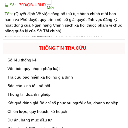
Tên:
(Quyết định Về việc công bố thủ tục hành chính mới ban
hành và Phê duyệt quy trình nội bộ giải quyết lĩnh vực đăng ký
hoạt động của Ngân hàng Chính sách xã hội thuộc phạm vi chức
năng quản lý của Sở Tài chính)
Ngày ban hành: (05/08/2026)
-
Ngày hiệu lực: (05/08/2026)
Số:
1699/QĐ-UBND
THÔNG TIN TRA CỨU
Tên:
(Quyết định Ban hành Từ điển dữ liệu dùng chung tỉnh Lai
Châu (Phiên bản 1.0))
Số liệu thống kê
Ngày ban hành: (05/08/2026)
-
Ngày hiệu lực: (05/08/2026)
Văn bản quy phạm pháp luật
Tra cứu bảo hiểm xã hội hộ gia đình
Số:
1702/QĐ-UBND
Báo cáo kinh tế - xã hội
Tên:
(Quyết định Về việc công bố thủ tục hành chính được sửa
đổi, bổ sung và phê duyệt Quy trình nội bộ giải quyết thủ tục
Thông tin doanh nghiệp
hành chính lĩnh vực thành lập và hoạt động của tổ hợp tác không
Kết quả đánh giá Bộ chỉ số phục vụ người dân, doanh nghiệp
đăng ký thuộc phạm vi chức năng quản lý của Sở Tài chính)
Chiến lược, quy hoạch, kế hoạch
Ngày ban hành: (05/08/2026)
-
Ngày hiệu lực: (05/08/2026)
Dự án, hạng mục đầu tư
Số:
6731/UBND-KTN