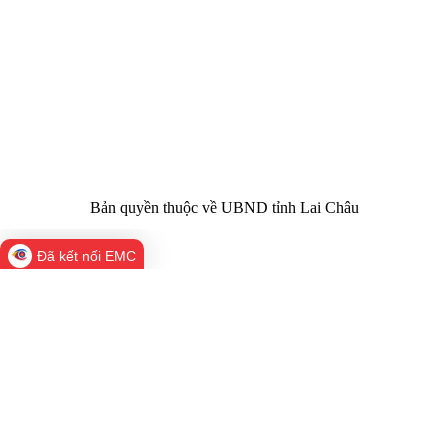
Chịu trách
Hoàng Minh Hải - Chánh Văn phòng UBND
nhiệm chính:
tỉnh Lai Châu
Trụ sở:
Tầng 1,2,3 nhà B - Trung tâm Hành chính -
Điện thoại | Fax:
Chính trị tỉnh Lai Châu
Email:
02133.876.337; 02133.876.359 |
02133.876.356
laichau@chinhphu.vn
Bản quyền thuộc về UBND tỉnh Lai Châu
Đã kết nối EMC