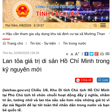
Thứ Năm, 6/8/2026
8
:
18
:
08
Toggl
navig
 cần tham gia xây dựng khu tái định cư tại xã Mường Than
UBND t
Trang chủ
Tin tức - Sự kiện
Tin trong nước
Thứ ba, 02/06/2026
|
08:28
+
|
A
-
A
A
Lan tỏa giá trị di sản Hồ Chí Minh trong
kỷ nguyên mới
Chia sẻ
Lưu
(laichau.gov.vn)
Chiều 1/6, Khu Di tích Chủ tịch Hồ Chí Minh
tại Phủ Chủ tịch tổ chức chuỗi hoạt động đầy ý nghĩa, nhằm
tri ân, tưởng nhớ và lan tỏa sâu sắc hơn nữa những giá trị vĩ
đại mà Người để lại tới toàn thể nhân dân trong nước và bạn
bè quốc tế.