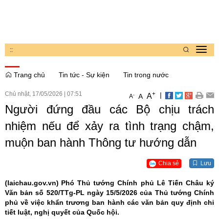
:
:
Toggl
navig
Trang chủ
Tin tức - Sự kiện
Tin trong nước
Chủ nhật, 17/05/2026
|
07:51
+
|
A
-
A
A
Người đứng đầu các Bộ chịu trách
nhiệm nếu để xảy ra tình trạng chậm,
muộn ban hành Thông tư hướng dẫn
Chia sẻ
Lưu
(laichau.gov.vn)
Phó Thủ tướng Chính phủ Lê Tiến Châu ký
Văn bản số 520/TTg-PL ngày 15/5/2026 của Thủ tướng Chính
phủ về việc khẩn trương ban hành các văn bản quy định chi
tiết luật, nghị quyết của Quốc hội.