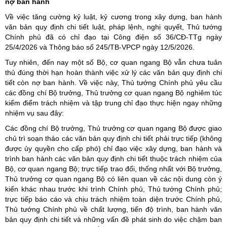
nợ ban hành
Về việc tăng cường kỷ luật, kỷ cương trong xây dựng, ban hành
văn bản quy định chi tiết luật, pháp lệnh, nghị quyết, Thủ tướng
Chính phủ đã có chỉ đạo tại Công điện số 36/CĐ-TTg ngày
25/4/2026 và Thông báo số 245/TB-VPCP ngày 12/5/2026.
Tuy nhiên, đến nay một số Bộ, cơ quan ngang Bộ vẫn chưa tuân
thủ đúng thời hạn hoàn thành việc xử lý các văn bản quy định chi
tiết còn nợ ban hành. Về việc này, Thủ tướng Chính phủ yêu cầu
các đồng chí Bộ trưởng, Thủ trưởng cơ quan ngang Bộ nghiêm túc
kiểm điểm trách nhiệm và tập trung chỉ đạo thực hiện ngay những
nhiệm vụ sau đây:
Các đồng chí Bộ trưởng, Thủ trưởng cơ quan ngang Bộ được giao
chủ trì soạn thảo các văn bản quy định chi tiết phải trực tiếp (không
được ủy quyền cho cấp phó) chỉ đạo việc xây dựng, ban hành và
trình ban hành các văn bản quy định chi tiết thuộc trách nhiệm của
Bộ, cơ quan ngang Bộ; trực tiếp trao đổi, thống nhất với Bộ trưởng,
Thủ trưởng cơ quan ngang Bộ có liên quan về các nội dung còn ý
kiến khác nhau trước khi trình Chính phủ, Thủ tướng Chính phủ;
trực tiếp báo cáo và chịu trách nhiệm toàn diện trước Chính phủ,
Thủ tướng Chính phủ về chất lượng, tiến độ trình, ban hành văn
bản quy định chi tiết và những vấn đề phát sinh do việc chậm ban