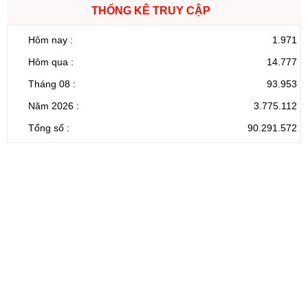
THỐNG KÊ TRUY CẬP
Hôm nay :
1.971
Hôm qua :
14.777
Tháng 08 :
93.953
Năm 2026 :
3.775.112
Tổng số :
90.291.572
CỔNG THÔNG TIN ĐIỆN TỬ TỈNH LAI CHÂU
Cơ quan chủ
Ủy ban nhân dân tỉnh Lai Châu
quản:
31/GP-TTĐT do Sở Văn hóa, Thể thao và
Giấy phép số:
Du lịch cấp 17/4/2026
Chịu trách
Hoàng Minh Hải - Chánh Văn phòng UBND
nhiệm chính:
tỉnh Lai Châu
Trụ sở:
Tầng 1,2,3 nhà B - Trung tâm Hành chính -
Điện thoại | Fax:
Chính trị tỉnh Lai Châu
Email:
02133.876.337; 02133.876.359 |
02133.876.356