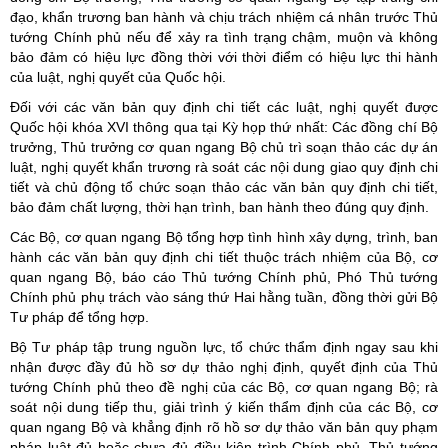
đạo, khẩn trương ban hành và chịu trách nhiệm cá nhân trước Thủ
tướng Chính phủ nếu để xảy ra tình trạng chậm, muộn và không
bảo đảm có hiệu lực đồng thời với thời điểm có hiệu lực thi hành
của luật, nghị quyết của Quốc hội.
Đối với các văn bản quy định chi tiết các luật, nghị quyết được
Quốc hội khóa XVI thông qua tại Kỳ họp thứ nhất: Các đồng chí Bộ
trưởng, Thủ trưởng cơ quan ngang Bộ chủ trì soạn thảo các dự án
luật, nghị quyết khẩn trương rà soát các nội dung giao quy định chi
tiết và chủ động tổ chức soạn thảo các văn bản quy định chi tiết,
bảo đảm chất lượng, thời hạn trình, ban hành theo đúng quy định.
Các Bộ, cơ quan ngang Bộ tổng hợp tình hình xây dựng, trình, ban
hành các văn bản quy định chi tiết thuộc trách nhiệm của Bộ, cơ
quan ngang Bộ, báo cáo Thủ tướng Chính phủ, Phó Thủ tướng
Chính phủ phụ trách vào sáng thứ Hai hằng tuần, đồng thời gửi Bộ
Tư pháp để tổng hợp.
Bộ Tư pháp tập trung nguồn lực, tổ chức thẩm định ngay sau khi
nhận được đầy đủ hồ sơ dự thảo nghị định, quyết định của Thủ
tướng Chính phủ theo đề nghị của các Bộ, cơ quan ngang Bộ; rà
soát nội dung tiếp thu, giải trình ý kiến thẩm định của các Bộ, cơ
quan ngang Bộ và khẳng định rõ hồ sơ dự thảo văn bản quy phạm
pháp luật đủ hoặc chưa đủ điều kiện trình Chính phủ, Thủ tướng