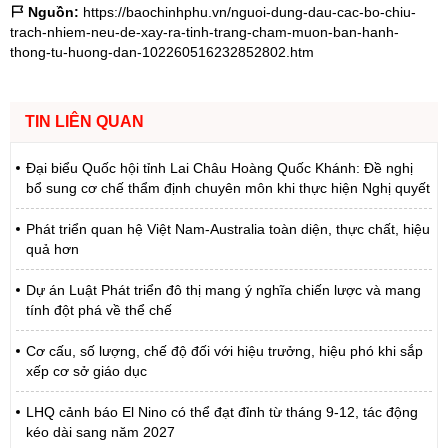
Nguồn:
https://baochinhphu.vn/nguoi-dung-dau-cac-bo-chiu-
trach-nhiem-neu-de-xay-ra-tinh-trang-cham-muon-ban-hanh-
thong-tu-huong-dan-102260516232852802.htm
TIN LIÊN QUAN
Đại biểu Quốc hội tỉnh Lai Châu Hoàng Quốc Khánh: Đề nghị
bổ sung cơ chế thẩm định chuyên môn khi thực hiện Nghị quyết
Phát triển quan hệ Việt Nam-Australia toàn diện, thực chất, hiệu
quả hơn
Dự án Luật Phát triển đô thị mang ý nghĩa chiến lược và mang
tính đột phá về thể chế
Cơ cấu, số lượng, chế độ đối với hiệu trưởng, hiệu phó khi sắp
xếp cơ sở giáo dục
LHQ cảnh báo El Nino có thể đạt đỉnh từ tháng 9-12, tác động
kéo dài sang năm 2027