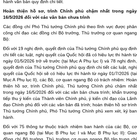
hành văn bản quy định chi tiết.
Hoàn thiện hồ sơ, trình Chính phủ chậm nhất trong ngày
16/5/2026 đối với các văn bản chưa trình
Các đồng chí Phó Thủ tướng Chính phủ theo lĩnh vực được phân
công chỉ đạo các đồng chí Bộ trưởng, Thủ trưởng cơ quan ngang
Bộ:
Đối với 19 nghị định, quyết định của Thủ tướng Chính phủ quy định
chi tiết các luật, nghị quyết của Quốc hội đã có hiệu lực thi hành từ
ngày 01/5/2026 trở về trước (tại Mục A
Phụ lục I
) và 78 nghị định,
quyết định của Thủ tướng Chính phủ quy định chi tiết các luật, nghị
quyết của Quốc hội sẽ có hiệu lực thi hành từ ngày 01/7/2026 (tại
Mục A
Phụ lục II
), các Bộ, cơ quan ngang Bộ có trách nhiệm: Hoàn
thiện hồ sơ, trình Chính phủ, Thủ tướng Chính phủ chậm nhất
trong ngày 16/5/2026 đối với các văn bản chưa trình; khẩn trương
tiếp thu ý kiến của Thành viên Chính phủ, ý kiến chỉ đạo của Lãnh
đạo Chính phủ đối với các văn bản đã trình; hoàn thiện hồ sơ trình
Thủ tướng Chính phủ, Phó Thủ tướng Chính phủ xem xét, ký ban
hành.
Đối với 75 thông tư thuộc trách nhiệm ban hành của các Bộ, cơ
quan ngang Bộ (tại Mục B
Phụ lục I
và Mục B
Phụ lục II
): Giao
đồng chí Bộ trưởng, Thủ trưởng cơ quan ngang Bộ tập trung chỉ