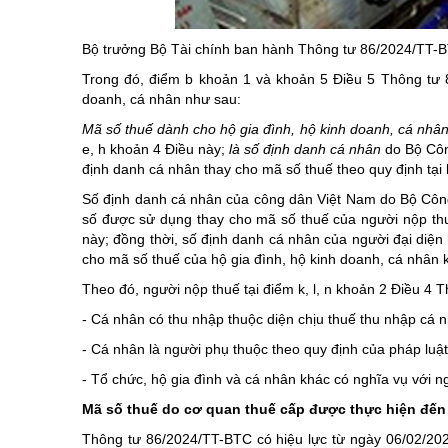
Chuyên đề tổ
Bộ trưởng Bộ Tài chính ban hành Thông tư 86/2024/TT-B
Trong đó, điểm b khoản 1 và khoản 5 Điều 5 Thông tư 
doanh, cá nhân như sau:
Mã số thuế dành cho hộ gia đình, hộ kinh doanh, cá nhâ
e, h khoản 4 Điều này;
là số định danh cá nhân
do Bộ Côn
định danh cá nhân thay cho mã số thuế theo quy định tại
Số định danh cá nhân của công dân Việt Nam do Bộ Công
số được sử dụng thay cho mã số thuế của người nộp thuế
này; đồng thời, số định danh cá nhân của người đại diện
cho mã số thuế của hộ gia đình, hộ kinh doanh, cá nhân 
Theo đó, người nộp thuế tại điểm k, l, n khoản 2 Điều 
- Cá nhân có thu nhập thuộc diện chịu thuế thu nhập cá n
- Cá nhân là người phụ thuộc theo quy định của pháp luậ
- Tổ chức, hộ gia đình và cá nhân khác có nghĩa vụ với 
Mã số thuế do cơ quan thuế cấp được thực hiện đến 
Thông tư 86/2024/TT-BTC có hiệu lực từ ngày 06/02/20