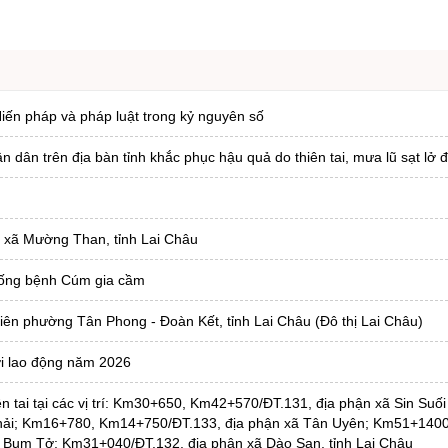
iến pháp và pháp luật trong kỷ nguyên số
ân trên địa bàn tỉnh khắc phục hậu quả do thiên tai, mưa lũ sạt lở đ
i xã Mường Than, tỉnh Lai Châu
hống bệnh Cúm gia cầm
liên phường Tân Phong - Đoàn Kết, tỉnh Lai Châu (Đô thị Lai Châu)
ười lao động năm 2026
n tai tại các vị trí: Km30+650, Km42+570/ĐT.131, địa phận xã Sin Suối
hải; Km16+780, Km14+750/ĐT.133, địa phận xã Tân Uyên; Km51+1400
 Bum Tở; Km31+040/ĐT.132, địa phận xã Dào San, tỉnh Lai Châu