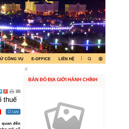
TỬ CÔNG VỤ
E-OFFICE
LIÊN HỆ
:
:
BẢN ĐỒ ĐỊA GIỚI HÀNH CHÍNH
 thuế
Lưu
n quan đến