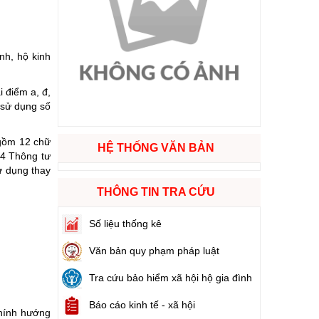
ào cuộc sống
nh, hộ kinh
hóa XVI và đại biểu Hội đồng nhân dân các cấp nhiệm kỳ 2026 - 2031
 điểm a, đ,
 sử dụng số
ng
 gồm 12 chữ
HỆ THỐNG VĂN BẢN
 4 Thông tư
ử dụng thay
g hàng Việt Nam
THÔNG TIN TRA CỨU
Số liệu thống kê
Văn bản quy phạm pháp luật
Tra cứu bảo hiểm xã hội hộ gia đình
Báo cáo kinh tế - xã hội
chính hướng