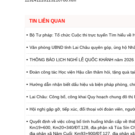
119241228125210708.htm
TIN LIÊN QUAN
Bộ Tư pháp: Tổ chức Cuộc thi trực tuyến Tìm hiểu về H
Văn phòng UBND tỉnh Lai Châu quyên góp, ủng hộ Nhân d
THÔNG BÁO LỊCH NGHỈ LỄ QUỐC KHÁNH năm 2026
Đoàn công tác Học viện Hậu cần thăm hỏi, tặng quà tạ
Hướng dẫn nhận biết dấu hiệu và biện pháp phòng, c
Lai Châu: Công bố, công khai Quy hoạch chung đô thị 
Hội nghị gặp gỡ, tiếp xúc, đối thoại với đoàn viên, ng
Quyết định về việc công bố tình huống khẩn cấp về thiê
Km19+600, Km20+340/ĐT.128, địa phận xã Tủa Sín C
địa phận xã Nậm Cuổi; Km93+900/ĐT.127, địa phận xã