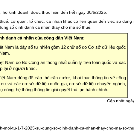
h, hộ kinh doanh được thực hiện đến hết ngày 30/6/2025.
thuế, cơ quan, tổ chức, cá nhân khác có liên quan đến việc sử dụng
 dụng số định danh cá nhân thay cho mã số thuế.
ịnh danh cá nhân của công dân Việt Nam:
iệt Nam là dãy số tự nhiên gồm 12 chữ số do Cơ sở dữ liệu quốc
 Nam.
iệt Nam do Bộ Công an thống nhất quản lý trên toàn quốc và xác
p lại ở người khác.
iệt Nam dùng để cấp thẻ căn cước, khai thác thông tin về công
 cư và các cơ sở dữ liệu quốc gia, cơ sở dữ liệu chuyên ngành,
ụ công, hệ thống thông tin giải quyết thủ tục hành chính.
Cập nhật ngà
nh-moi-tu-1-7-2025-su-dung-so-dinh-danh-ca-nhan-thay-cho-ma-so-th