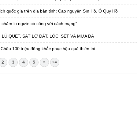
ch quốc gia trên địa bàn tỉnh: Cao nguyên Sìn Hồ, Ô Quy Hồ
 chăm lo người có công với cách mạng"
LŨ QUÉT, SẠT LỞ ĐẤT, LỐC, SÉT VÀ MƯA ĐÁ
 Châu 100 triệu đồng khắc phục hậu quả thiên tai
2
3
4
5
»
»»
CHÂU
i Châu
óa, Thể thao và Du lịch cấp 17/4/2026
 Văn phòng UBND tỉnh Lai Châu
 tâm Hành chính - Chính trị tỉnh Lai Châu
76.359 | 02133.876.356