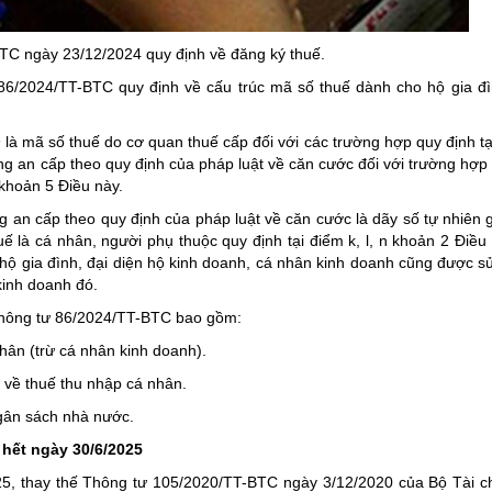
ng hợp
Giảm nghèo bền vững
TC ngày 23/12/2024 quy định về đăng ký thuế.
Đưa nghị quyết của Đảng v
86/2024/TT-BTC quy định về cấu trúc mã số thuế dành cho hộ gia đì
Bầu cử đại biểu Quốc hội k
Đại hội Đảng các cấp
n
là mã số thuế do cơ quan thuế cấp đối với các trường hợp quy định tại
g an cấp theo quy định của pháp luật về căn cước đối với trường hợp
Gia đình hạnh phúc bền vữ
 khoản 5 Điều này.
An toàn thông tin
 an cấp theo quy định của pháp luật về căn cước là dãy số tự nhiên
Thông tin biên giới
 là cá nhân, người phụ thuộc quy định tại điểm k, l, n khoản 2 Điều
 hộ gia đình, đại diện hộ kinh doanh, cá nhân kinh doanh cũng được s
Người Việt Nam ưu tiên dùn
kinh doanh đó.
Điểm báo
4 Thông tư 86/2024/TT-BTC bao gồm:
Phóng sự ảnh
hân (trừ cá nhân kinh doanh).
Chuyên mục khác
t về thuế thu nhập cá nhân.
ngân sách nhà nước.
hết ngày 30/6/2025
25, thay thế Thông tư 105/2020/TT-BTC ngày 3/12/2020 của Bộ Tài 