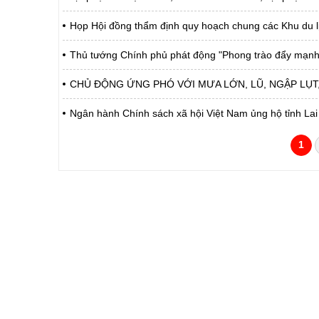
Họp Hội đồng thẩm định quy hoạch chung các Khu du lị
Thủ tướng Chính phủ phát động "Phong trào đẩy mạnh
CHỦ ĐỘNG ỨNG PHÓ VỚI MƯA LỚN, LŨ, NGẬP LỤT, 
Ngân hành Chính sách xã hội Việt Nam ủng hộ tỉnh Lai
1
CỔNG THÔNG TIN ĐIỆN TỬ TỈNH LAI 
Cơ quan chủ quản:
Ủy ban nhân dân tỉnh La
Giấy phép số:
31/GP-TTĐT do Sở Văn h
Chịu trách nhiệm chính:
Hoàng Minh Hải - Chánh
Trụ sở:
Tầng 1,2,3 nhà B - Trung
Điện thoại | Fax:
02133.876.337; 02133.8
Email:
laichau@chinhphu.vn